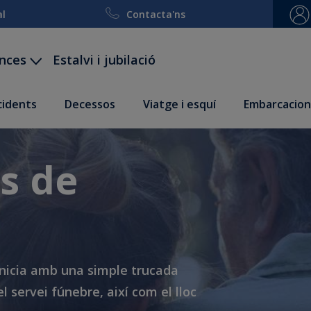
al
Contacta'ns
ances
Estalvi i jubilació
ccidents
Decessos
Viatge i esquí
Embarcacion
s de
'inicia amb una simple trucada
l servei fúnebre, així com el lloc