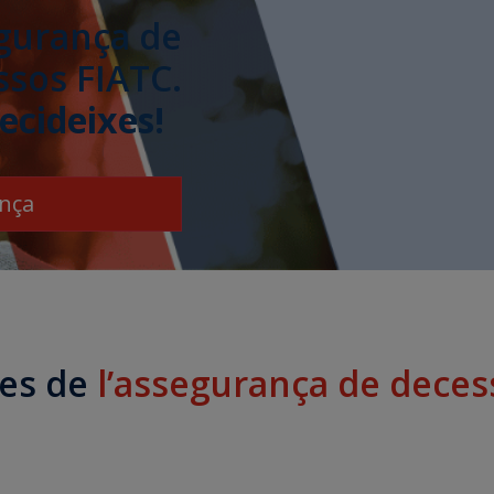
egurança de
ssos FIATC.
ecideixes!
ança
es de
l’assegurança de deces