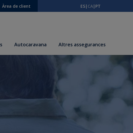
Àrea de client
ES
|
CA
|
PT
s
Autocaravana
Altres assegurances