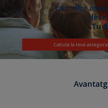
La millor ass
dece
Tu d
Calcula la teva assegur
Avantatg