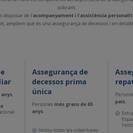
sobrant.
s disposar de l'
acompanyament i l'assistència personalitz
guit, ampliem què és una assegurança de decessos i en detalle
de
Assegurança de
Asse
liar
decessos prima
repa
única
0 anys
.
Person
país
.
Persones
més grans de 65
ta
anys
.
acional
Estr
Espa
l'est
Inclou totes les cobertures