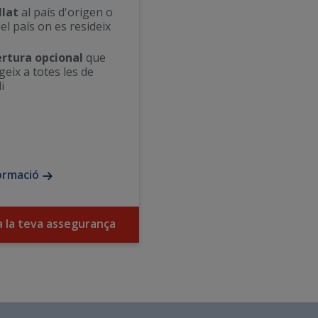
llat
al país d'origen o
el país on es resideix
rtura opcional
que
geix a totes les de
i
ormació
a la teva assegurança