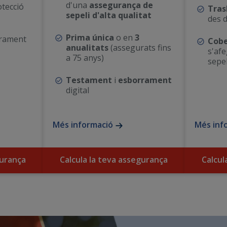
d'una
assegurança de
tecció
Tras
sepeli d'alta qualitat
des d
Prima única
o en
3
rrament
Cobe
anualitats
(assegurats fins
s'afe
a 75 anys)
sepel
Testament
i
esborrament
digital
Més informació
Més inf
gurança
Calcula la teva assegurança
Calcul