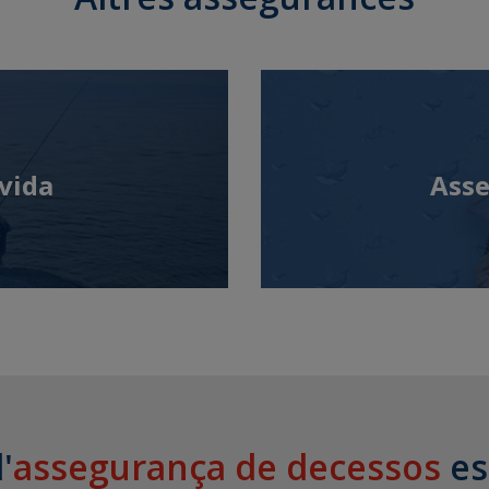
vida
Asse
'
assegurança de decessos
es 