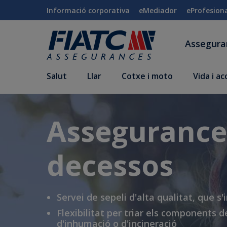
Salta al contingut principal
Informació corporativa
eMediador
eProfesion
Assegur
Salut
Llar
Cotxe i moto
Vida i a
Assegurance
decessos
Servei de sepeli d'alta qualitat, que s
Flexibilitat per triar els components de
d'inhumació o d'incineració