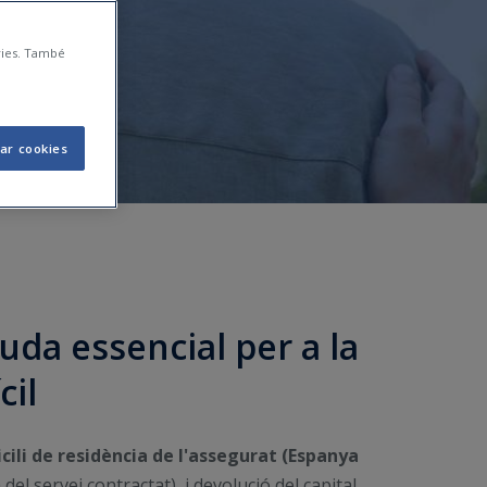
àries. També
ar cookies
uda essencial per a la
cil
icili de residència de l'assegurat (Espanya
del servei contractat), i devolució del capital