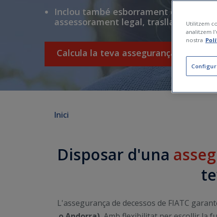
Inclou també esborrament digital, test
assessorament legal, trasllats, assistè
Utilitzem co
analitzem l'
nostra
Pol
Calcula la teva assegurança
Configur
Inici
Disposar d'una
asseg
te
L'assegurança de decessos de FIATC garante
o Andorra).
Amb flexibilitat per escollir la f