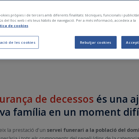
ament en línia i vital,
ncia en viatge...
okies pròpies i de tercers amb diferents finalitats: tècniques, funcionals i publicit
ús del lloc web i els teus hàbits de navegació. Per a més informació, accedeix a la
ítica de cookies
Et truquem?
ació de les cookies
Rebutjar cookies
Accept
urança de decessos
és una aj
va família en un moment difí
ix la prestació d'un
servei funerari a la població del dom
unerària i tots els components del sepeli (dins de la categoria 