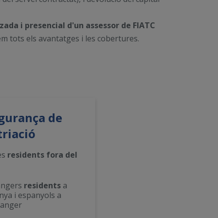
ada i presencial d'un assessor de FIATC
m tots els avantatges i les cobertures.
gurança de
triació
es
residents fora del
angers
residents
a
nya i espanyols a
ranger