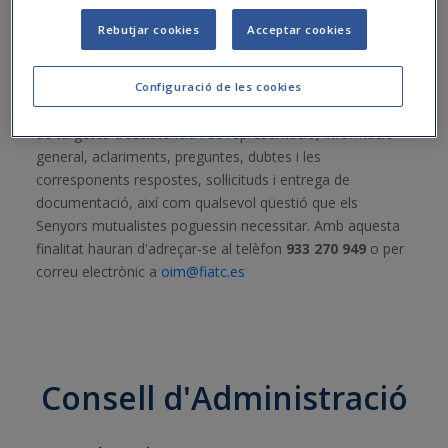
l'Oficina d'Informació al Mutualista (OIM) amb la finalitat
Rebutjar cookies
Acceptar cookies
de facilitar la comunicació entre el mutualista i la mútua,
amb motiu de la preparació i desenvolupament de les
Juntes Generals.
Configuració de les cookies
Mitjançant aquesta oficina es canalitzaran les sol·licituds
de targetes d'assistència i de representació, informació
general, aclariments, preguntes, dubtes i les
corresponents respostes, sol·licituds i entrega de
documentació, així com qualsevol qüestió que els
Senyors mutualistes poguessin necessitar. Amb aquesta
finalitat hauran d'adreçar-se al telèfon
933 270 949
o per
correu electrònic a
oim@fiatc.es
Consell d'Administració