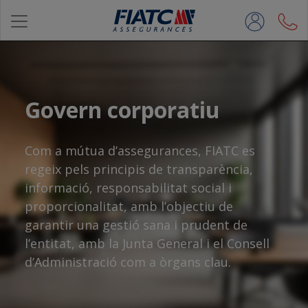
Salta al contingut principal
Govern corporatiu
Com a mútua d’assegurances, FIATC es
regeix pels principis de transparència,
informació, responsabilitat social i
proporcionalitat, amb l’objectiu de
garantir una gestió sana i prudent de
l’entitat, amb la Junta General i el Consell
d’Administració com a òrgans clau.