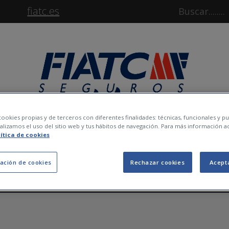
fiatc.es
ookies propias y de terceros con diferentes finalidades: técnicas, funcionales y pub
lizamos el uso del sitio web y tus hábitos de navegación. Para más información a
lítica de cookies
ación de cookies
Rechazar cookies
Acept
SALUT
/
COTXE
/
VIATGE
/
ESTALVI
/
SOSTEN