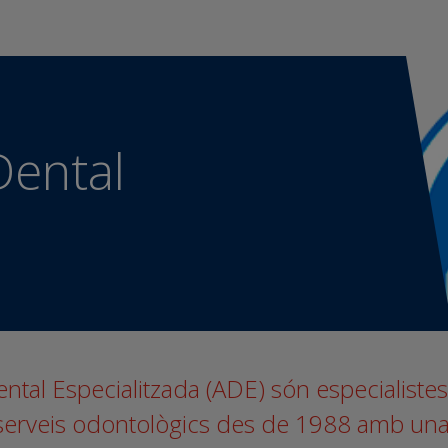
ental
ntal Especialitzada (ADE) són especialistes
 serveis odontològics des de 1988 amb un