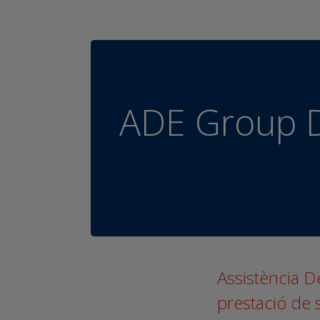
ADE Group D
Assistència De
prestació de