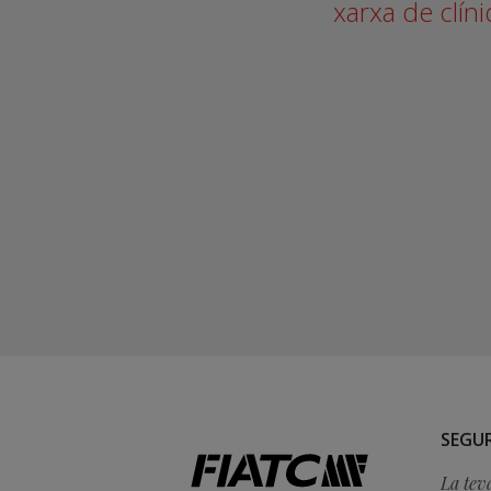
xarxa de clín
SEGUR
La tev