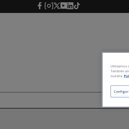
Salta al contingut principal
Utilizamos c
También ana
nuestra
Po
Configur
LLAR
/