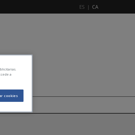
ES
|
CA
licitarias.
ccede a
ar cookies
IBILITAT