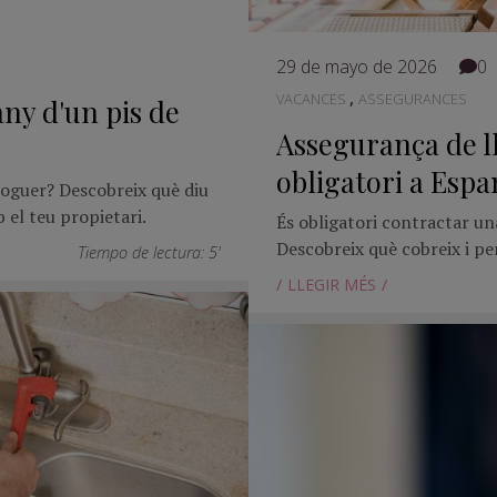
29 de mayo de 2026
0
,
VACANCES
ASSEGURANCES
any d'un pis de
Assegurança de ll
obligatori a Esp
lloguer? Descobreix què diu
b el teu propietari.
És obligatori contractar u
Descobreix què cobreix i pe
Tiempo de lectura: 5'
LLEGIR MÉS