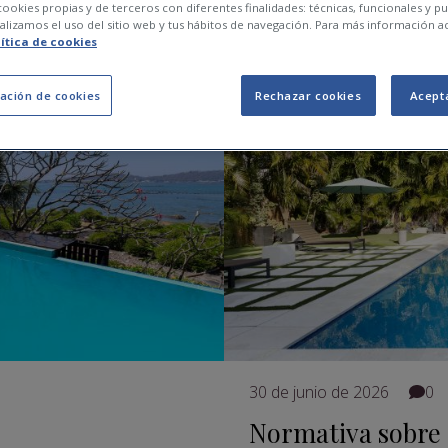
ookies propias y de terceros con diferentes finalidades: técnicas, funcionales y pub
lizamos el uso del sitio web y tus hábitos de navegación. Para más información a
lítica de cookies
ación de cookies
Rechazar cookies
Acept
30 de junio de 2026
0
Normativa sobre 