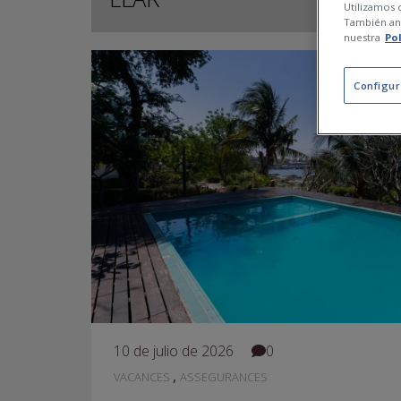
Utilizamos c
También ana
nuestra
Po
Configur
10 de julio de 2026
0
,
VACANCES
ASSEGURANCES