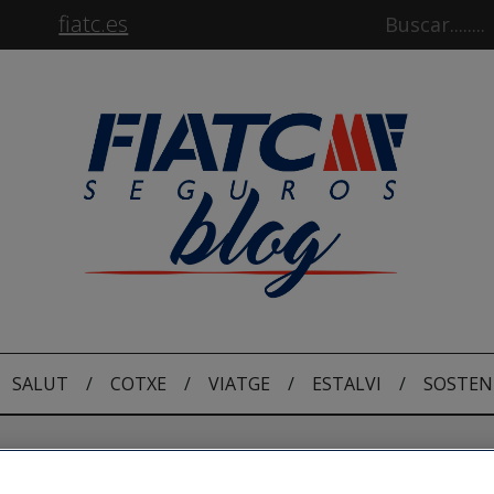
fiatc.es
SALUT
/
COTXE
/
VIATGE
/
ESTALVI
/
SOSTEN