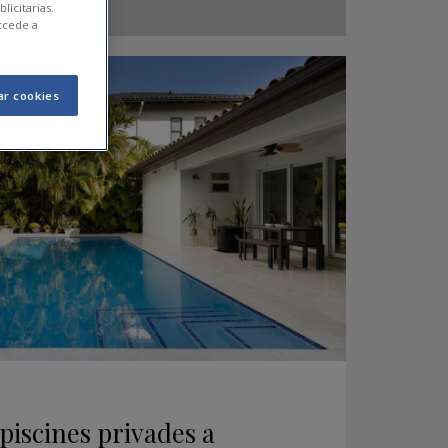
licitarias.
ccede a
ar cookies
piscines privades a