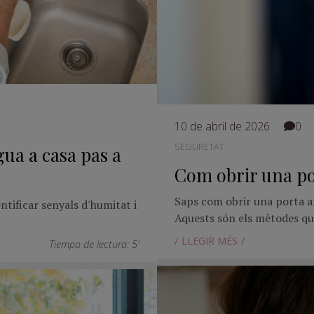
10 de abril de 2026
0
SEGURETAT
gua a casa pas a
Com obrir una po
Saps com obrir una porta a
ntificar senyals d'humitat i
Aquests són els mètodes qu
LLEGIR MÉS
Tiempo de lectura: 5'