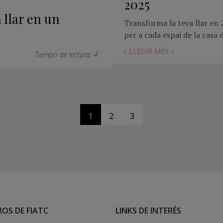
2025
 llar en un
Transforma la teva llar en 2
per a cada espai de la casa 
LLEGIR MÉS
Tiempo de lectura: 4'
1
2
3
OS DE FIATC
LINKS DE INTERÉS