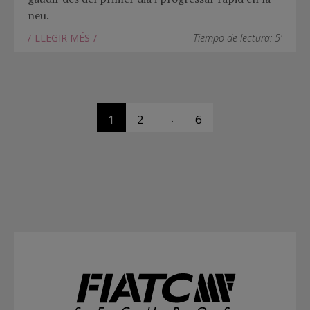
neu.
LLEGIR MÉS
Tiempo de lectura: 5'
…
1
2
6