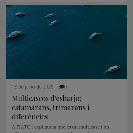
18 de junio de 2026
0
Multicascos d'esbarjo:
catamarans, trimarans i
diferències
A FIATC t'expliquem què és un multicasc i les