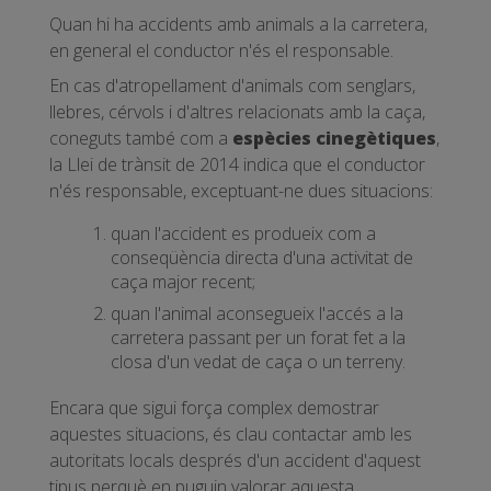
Quan hi ha accidents amb animals a la carretera,
en general el conductor n'és el responsable.
En cas d'atropellament d'animals com senglars,
llebres, cérvols i d'altres relacionats amb la caça,
coneguts també com a
espècies cinegètiques
,
la Llei de trànsit de 2014 indica que el conductor
n'és responsable, exceptuant-ne dues situacions:
quan l'accident es produeix com a
conseqüència directa d'una activitat de
caça major recent;
quan l'animal aconsegueix l'accés a la
carretera passant per un forat fet a la
closa d'un vedat de caça o un terreny.
Encara que sigui força complex demostrar
aquestes situacions, és clau contactar amb les
autoritats locals després d'un accident d'aquest
tipus perquè en puguin valorar aquesta