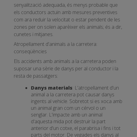
senyalització adequada, és menys probable que
els conductors actuïn amb mesures preventives
com ara reduir la velocitat o estar pendent de les
zones per on solen aparèixer els animals; és a dir,
cunetes i mitjanes.
Atropellament d'animals a la carretera:
conseqüències
Els accidents amb animals a la carretera poden
suposar una sèrie de danys per al conductor i la
resta de passatgers:
Danys materials
: L'atropellament d'un
animal a la carretera pot causar danys
ingents al vehicle. Sobretot si es xoca amb
un animal gran com un cérvol o un
senglar. L'impacte amb un animal
d'aquesta mida pot destruir la part
anterior d'un cotxe, el parabrisa i fins i tot
parts del motor. De vegades els danys al