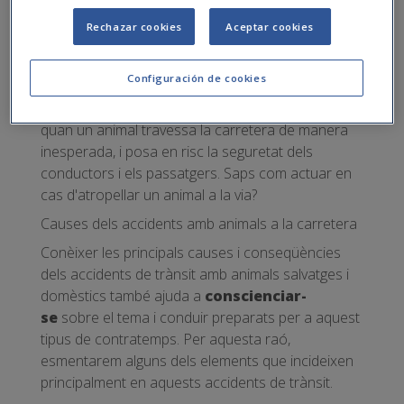
mortals. Tant és així que per a la DGT es tracta
Rechazar cookies
Aceptar cookies
d'una qüestió preocupant.
L'atropellament d'animals a la carretera pot
Configuración de cookies
causar
danys
significatius tant als vehicles com a
les persones involucrades. El xoc sovint s'esdevé
quan un animal travessa la carretera de manera
inesperada, i posa en risc la seguretat dels
conductors i els passatgers. Saps com actuar en
cas d'atropellar un animal a la via?
Causes dels accidents amb animals a la carretera
Conèixer les principals causes i conseqüències
dels accidents de trànsit amb animals salvatges i
domèstics també ajuda a
conscienciar-
se
sobre el tema i conduir preparats per a aquest
tipus de contratemps. Per aquesta raó,
esmentarem alguns dels elements que incideixen
principalment en aquests accidents de trànsit.