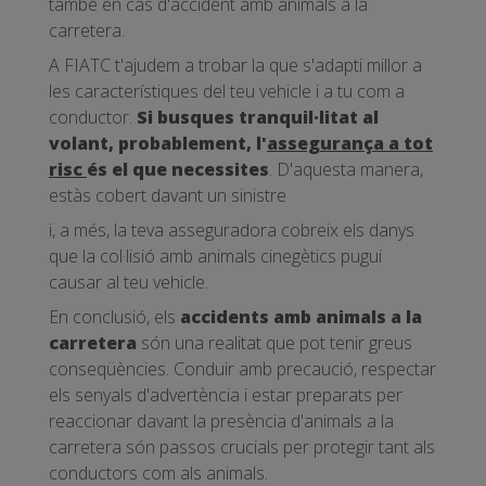
també en cas d'accident amb animals a la
carretera.
A FIATC t'ajudem a trobar la que s'adapti millor a
les característiques del teu vehicle i a tu com a
conductor.
Si busques tranquil·litat al
volant, probablement, l'
assegurança
a tot
risc
és el que necessites
. D'aquesta manera,
estàs cobert davant un sinistre
i, a més, la teva asseguradora cobreix els danys
que la col·lisió amb animals cinegètics pugui
causar al teu vehicle.
En conclusió, els
accidents amb animals a la
carretera
són una realitat que pot tenir greus
conseqüències. Conduir amb precaució, respectar
els senyals d'advertència i estar preparats per
reaccionar davant la presència d'animals a la
carretera són passos crucials per protegir tant als
conductors com als animals.