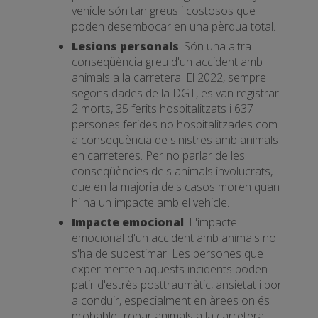
vehicle són tan greus i costosos que
poden desembocar en una pèrdua total.
Lesions personals
: Són una altra
conseqüència greu d'un accident amb
animals a la carretera. El 2022, sempre
segons dades de la DGT, es van registrar
2 morts, 35 ferits hospitalitzats i 637
persones ferides no hospitalitzades com
a conseqüència de sinistres amb animals
en carreteres. Per no parlar de les
conseqüències dels animals involucrats,
que en la majoria dels casos moren quan
hi ha un impacte amb el vehicle.
Impacte emocional
: L'impacte
emocional d'un accident amb animals no
s'ha de subestimar. Les persones que
experimenten aquests incidents poden
patir d'estrès posttraumàtic, ansietat i por
a conduir, especialment en àrees on és
probable trobar animals a la carretera.