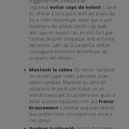
suggereix com a mesura de
seguretat
evitar cops de volant
. L'ideal
és «frenar a fons, però aixecant el peu del
fre a l'últim moment per evitar que la part
davantera del vehicle s'inclini cap avall;
atès que, en aquest cas, és més fàcil que
l'animal, després d'impactar amb el frontal
del vehicle, salti cap al parabrisa, amb el
consegüent increment del perill per als
ocupants del vehicle».
Mantenir la calma
: Els nervis i l'ansietat
ens poden jugar males passades quan
estem conduint. Mantenir la calma en
situacions de perill com trobar-se un
animal travessant la carretera ens ajuda a
evitar accions impulsives com ara
frenar
bruscament
o intentar esquivar l'animal,
que podrien tenir conseqüències encara
més greus.
Avaluar la situació
: En cas d'accidents