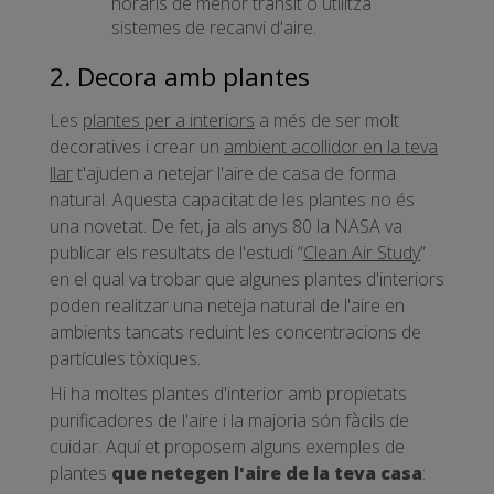
horaris de menor trànsit o utilitza
sistemes de recanvi d'aire.
2. Decora amb plantes
Les
plantes per a interiors
a més de ser molt
decoratives i crear un
ambient acollidor en la teva
llar
t'ajuden a netejar l'aire de casa de forma
natural. Aquesta capacitat de les plantes no és
una novetat. De fet, ja als anys 80 la NASA va
publicar els resultats de l'estudi “
Clean Air Study
”
en el qual va trobar que algunes plantes d'interiors
poden realitzar una neteja natural de l'aire en
ambients tancats reduint les concentracions de
partícules tòxiques.
Hi ha moltes plantes d'interior amb propietats
purificadores de l'aire i la majoria són fàcils de
cuidar. Aquí et proposem alguns exemples de
plantes
que netegen l'aire de la teva casa
: