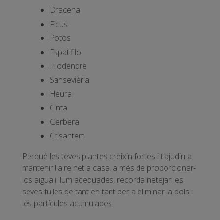
Dracena
Ficus
Potos
Espatifilo
Filodendre
Sansevièria
Heura
Cinta
Gerbera
Crisantem
Perquè les teves plantes creixin fortes i t'ajudin a
mantenir l'aire net a casa, a més de proporcionar-
los aigua i llum adequades, recorda netejar les
seves fulles de tant en tant per a eliminar la pols i
les partícules acumulades.