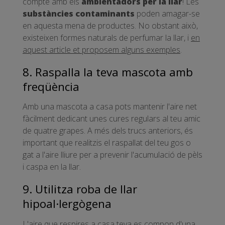
compte amb els
ambientadors per la llar
! Les
substàncies contaminants
poden amagar-se
en aquesta mena de productes. No obstant això,
existeixen formes naturals de perfumar la llar, i
en
aquest article et proposem alguns exemples
.
8. Raspalla la teva mascota amb
freqüència
Amb una mascota a casa pots mantenir l'aire net
fàcilment dedicant unes cures regulars al teu amic
de quatre grapes. A més dels trucs anteriors, és
important que realitzis el raspallat del teu gos o
gat a l'aire lliure per a prevenir l'acumulació de pèls
i caspa en la llar.
9. Utilitza roba de llar
hipoal·lergògena
L'aire que respires a casa teva es compon d'una