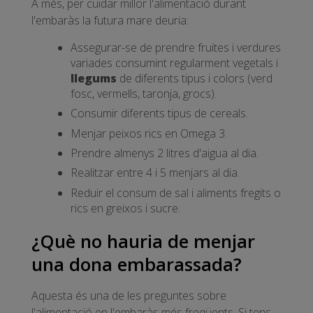
A més, per cuidar millor l'alimentació durant
l'embaràs la futura mare deuria:
Assegurar-se de prendre fruites i verdures
variades consumint regularment vegetals i
llegums
de diferents tipus i colors (verd
fosc, vermells, taronja, grocs).
Consumir diferents tipus de cereals.
Menjar peixos rics en Omega 3.
Prendre almenys 2 litres d'aigua al dia.
Realitzar entre 4 i 5 menjars al dia.
Reduir el consum de sal i aliments fregits o
rics en greixos i sucre.
¿Què no hauria de menjar
una dona embarassada?
Aquesta és una de les preguntes sobre
l'alimentació en l'embaràs més freqüents. Si tens