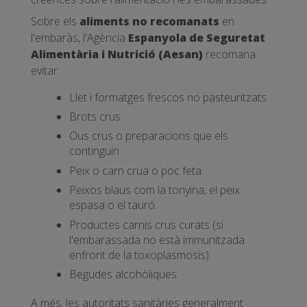
Sobre els
aliments no recomanats
en
l'embaràs, l'Agència
Espanyola de Seguretat
Alimentària i Nutrició (Aesan)
recomana
evitar:
Llet i formatges frescos no pasteuritzats.
Brots crus.
Ous crus o preparacions que els
continguin.
Peix o carn crua o poc feta.
Peixos blaus com la tonyina, el peix
espasa o el tauró.
Productes carnis crus curats (si
l'embarassada no està immunitzada
enfront de la toxoplasmosis).
Begudes alcohòliques.
A més, les autoritats sanitàries generalment