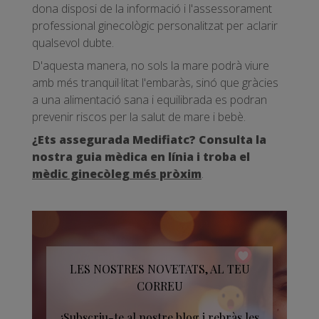
dona disposi de la informació i l'assessorament
professional ginecològic personalitzat per aclarir
qualsevol dubte.
D'aquesta manera, no sols la mare podrà viure
amb més tranquil·litat l'embaràs, sinó que gràcies
a una alimentació sana i equilibrada es podran
prevenir riscos per la salut de mare i bebè.
¿Ets assegurada Medifiatc? Consulta la
nostra guia mèdica en línia i troba el
mèdic ginecòleg més pròxim
.
LES NOSTRES NOVETATS, AL TEU
CORREU
¡Subscriu-te al nostre blog i rebràs les