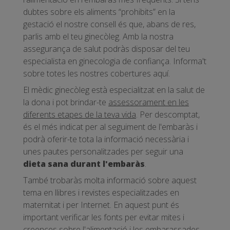
dubtes sobre els aliments “prohibits” en la
gestació el nostre consell és que, abans de res,
parlis amb el teu ginecòleg. Amb la nostra
assegurança de salut podràs disposar del teu
especialista en ginecologia de confiança. Informa't
sobre totes les nostres cobertures aquí.
El mèdic ginecòleg està especialitzat en la salut de
la dona i pot brindar-te
assessorament en les
diferents etapes de la teva vida
. Per descomptat,
és el més indicat per al seguiment de l'embaràs i
podrà oferir-te tota la informació necessària i
unes pautes personalitzades per seguir una
dieta sana durant l'embaràs
.
També trobaràs molta informació sobre aquest
tema en llibres i revistes especialitzades en
maternitat i per Internet. En aquest punt és
important verificar les fonts per evitar mites i
creences sobre l'alimentació i les embarassades.