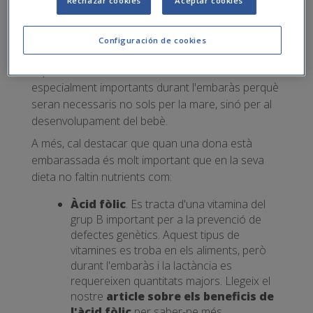
Rechazar cookies
Aceptar cookies
greixos i aigua són els nutrients que el nostre cos
necessita i els podem obtenir a través d'una dieta
Configuración de cookies
sana i equilibrada.
Aquests són els mateixos nutrients són
especialment importants durant l'embaràs perquè
seran necessaris no sols per la mare, sinó per al
desenvolupament del bebè.
A més, cal destacar que quan una dona està
embarassada és molt important que en la seva
dieta no faltin nutrients com:
Àcid fòlic
. Es tracta d'una vitamina del
grup B important per a la prevenció de
defectes genètics. Aquest tipus de
vitamines es troba en els aliments, però
durant l'embaràs i la lactància es
requereixen quantitats majors. Llegeix el
nostre
article sobre els beneficis de
l'àcid fòlic
per saber-ne més.