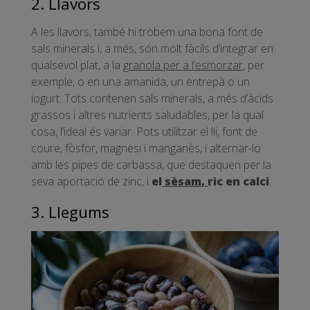
2. Llavors
A les llavors, també hi trobem una bona font de
sals minerals i, a més, són molt fàcils d’integrar en
qualsevol plat, a la
granola per a l’esmorzar
, per
exemple, o en una amanida, un entrepà o un
iogurt. Tots contenen sals minerals, a més d’àcids
grassos i altres nutrients saludables, per la qual
cosa, l’ideal és variar. Pots utilitzar el lli, font de
coure, fòsfor, magnesi i manganès, i alternar-lo
amb les pipes de carbassa, que destaquen per la
seva aportació de zinc, i
el
sèsam,
ric en calci
.
3. Llegums