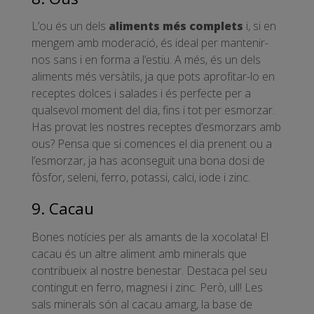
L’ou és un dels
aliments més complets
i, si en
mengem amb moderació, és ideal per mantenir-
nos sans i en forma a l’estiu. A més, és un dels
aliments més versàtils, ja que pots aprofitar-lo en
receptes dolces i salades i és perfecte per a
qualsevol moment del dia, fins i tot per esmorzar.
Has provat les nostres receptes d’esmorzars amb
ous? Pensa que si comences el dia prenent ou a
l’esmorzar, ja has aconseguit una bona dosi de
fòsfor, seleni, ferro, potassi, calci, iode i zinc.
9. Cacau
Bones notícies per als amants de la xocolata! El
cacau és un altre aliment amb minerals que
contribueix al nostre benestar. Destaca pel seu
contingut en ferro, magnesi i zinc. Però, ull! Les
sals minerals són al cacau amarg, la base de