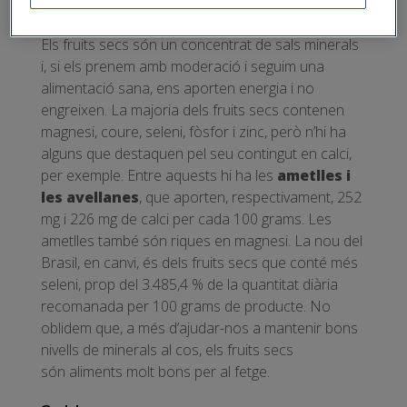
1. Fruita seca
Els fruits secs són un concentrat de sals minerals
i, si els prenem amb moderació i seguim una
alimentació sana, ens aporten energia i no
engreixen. La majoria dels fruits secs contenen
magnesi, coure, seleni, fòsfor i zinc, però n’hi ha
alguns que destaquen pel seu contingut en calci,
per exemple. Entre aquests hi ha les
ametlles i
les avellanes
, que aporten, respectivament, 252
mg i 226 mg de calci per cada 100 grams. Les
ametlles també són riques en magnesi. La nou del
Brasil, en canvi, és dels fruits secs que conté més
seleni, prop del 3.485,4 % de la quantitat diària
recomanada per 100 grams de producte. No
oblidem que, a més d’ajudar-nos a mantenir bons
nivells de minerals al cos, els fruits secs
són aliments molt bons per al fetge.