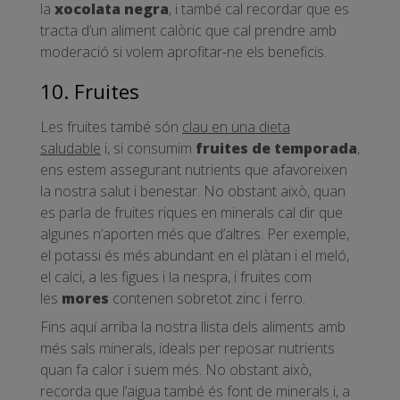
la
xocolata negra
, i també cal recordar que es
tracta d’un aliment calòric que cal prendre amb
moderació si volem aprofitar-ne els beneficis.
10. Fruites
Les fruites també són
clau en una dieta
saludable
i, si consumim
fruites de temporada
,
ens estem assegurant nutrients que afavoreixen
la nostra salut i benestar. No obstant això, quan
es parla de fruites riques en minerals cal dir que
algunes n’aporten més que d’altres. Per exemple,
el potassi és més abundant en el plàtan i el meló,
el calci, a les figues i la nespra, i fruites com
les
mores
contenen sobretot zinc i ferro.
Fins aquí arriba la nostra llista dels aliments amb
més sals minerals, ideals per reposar nutrients
quan fa calor i suem més. No obstant això,
recorda que l’aigua també és font de minerals i, a