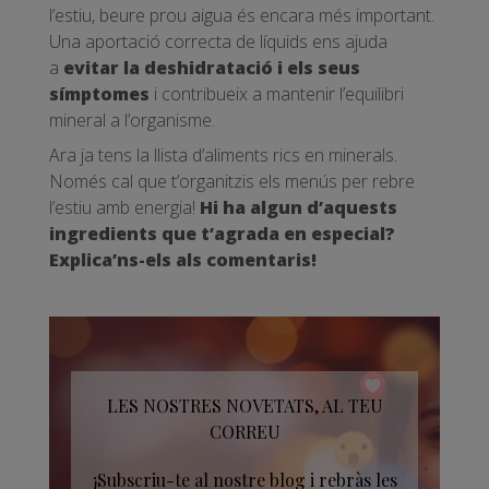
l’estiu, beure prou aigua és encara més important.
Una aportació correcta de líquids ens ajuda
a
evitar la deshidratació i els seus
símptomes
i contribueix a mantenir l’equilibri
mineral a l’organisme.
Ara ja tens la llista d’aliments rics en minerals.
Només cal que t’organitzis els menús per rebre
l’estiu amb energia!
Hi ha algun d’aquests
ingredients que t’agrada en especial?
Explica’ns-els als comentaris!
LES NOSTRES NOVETATS, AL TEU
CORREU
¡Subscriu-te al nostre blog i rebràs les