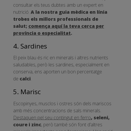
consultar els teus dubtes amb un expert en
nutrició.
A la nostra guia mèdica en línia
trobes els millors professionals de
salut;
comença aquí la teva cerca per
província o especialitat
.
4. Sardines
El peix blau és ric en minerals i altres nutrients
saludables, però les sardines, especialment en
conserva, ens aporten un bon percentatge
de
calci
.
5. Marisc
Escopinyes, musclos i ostres són dels mariscos
amb més concentracions de sals minerals.
Destaquen pel seu contingut en
ferro
, seleni,
coure i zinc
, però també són font d’altres