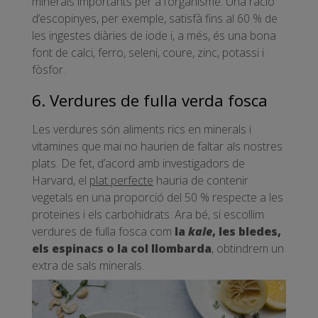
minerals importants per a l’organisme. Una ració
d’escopinyes, per exemple, satisfà fins al 60 % de
les ingestes diàries de iode i, a més, és una bona
font de calci, ferro, seleni, coure, zinc, potassi i
fòsfor.
6. Verdures de fulla verda fosca
Les verdures són aliments rics en minerals i
vitamines que mai no haurien de faltar als nostres
plats. De fet, d’acord amb investigadors de
Harvard, el
plat perfecte
hauria de contenir
vegetals en una proporció del 50 % respecte a les
proteïnes i els carbohidrats. Ara bé, si escollim
verdures de fulla fosca com
la
kale
, les bledes,
els espinacs o la col llombarda
, obtindrem un
extra de sals minerals.