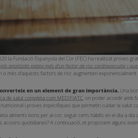
0 la Fundació Espanyola del Cor (FEC) ha realitzat proves gratu
ls analitzats pateix més d'un factor de risc cardiovascular i que
 o més d'aquests factors de risc augmenten exponencialment le
converteix en un element de gran importància.
Una bon
ça de salut completa com MEDIFIATC
, on poder accedir amb fac
utricional i proves específiques que permetin cuidar la salut ca
eta aliments bons per al cor, seguir certs hàbits en el dia a dia af
s accions quotidianes? A continuació, et proposem alguns exem