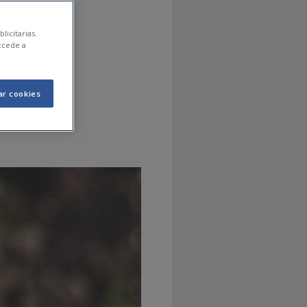
pots
licitarias.
ccede a
ar cookies