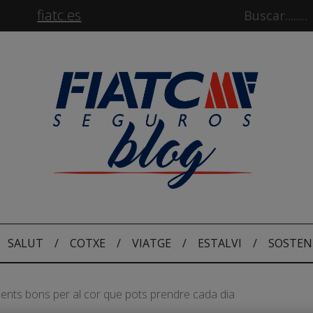
fiatc.es
SALUT
/
COTXE
/
VIATGE
/
ESTALVI
/
SOSTEN
ments bons per al cor que pots prendre cada dia