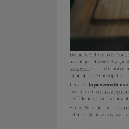
Durant la Setmana del Cor 202
trobat que el
42% dels espanyo
d'aquests.
La combinació d'un
algun tipus de cardiopatia.
Per això,
la prevenció es 
comptar amb
una asseguran
periòdiques, asseosorament n
A més d'introduir en la teva di
artèries. Quines són aqueste