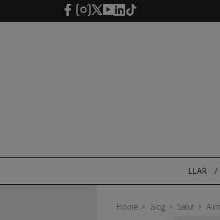
Salta al contingut principal
LLAR
/
Home
Blog
Salut
Ali