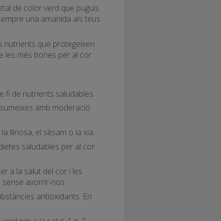
getal de color verd que puguis
x sempre una amanida als teus
es nutrients que protegeixen
tre les més bones per al cor
fi de nutrients saludables.
consumeixes amb moderació
a llinosa, el sèsam o la xia.
dietes saludables per al cor.
a la salut del cor i les
a sense avorrir-nos.
ubstàncies antioxidants. En
verd per a la salut. 1 o 2