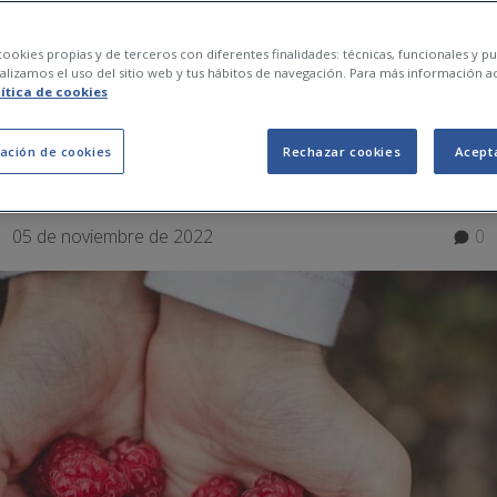
bons per al cor que 
ookies propias y de terceros con diferentes finalidades: técnicas, funcionales y pub
lizamos el uso del sitio web y tus hábitos de navegación. Para más información a
lítica de cookies
cada dia
ación de cookies
Rechazar cookies
Acept
05 de noviembre de 2022
0