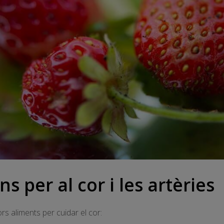
s per al cor i les artèries
rs aliments per cuidar el cor: