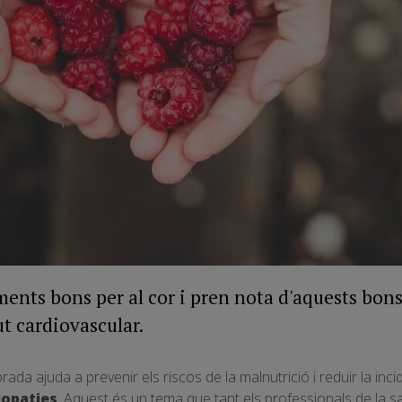
ments bons per al cor i pren nota d'aquests bons
ut cardiovascular.
rada ajuda a prevenir els riscos de la malnutrició i reduir la inc
iopaties
. Aquest és un tema que tant els professionals de la s