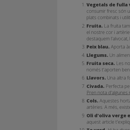
Vegetals de fulla 
consumir fresc són u
plats combinats i util
Fruita.
La fruita tam
el nostre cor i artèr
destaquem l'alvocat, l
Peix blau.
Aporta àc
Llegums.
Un aliment
Fruita seca.
Les nou
només t'aporten bene
Llavors.
Una altra fo
Civada.
Perfecta pe
Pren nota d'algunes 
Cols.
Aquestes hortal
artèries. A més, exis
Oli d'oliva verge 
aquest article t'exp
Te verd.
Hi ha dive