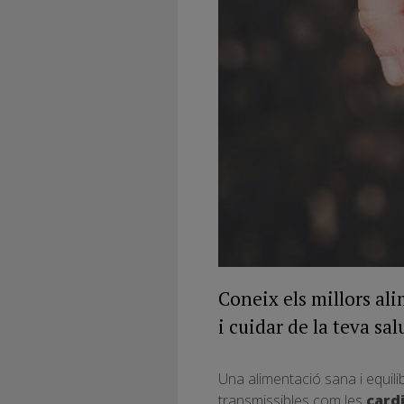
Coneix els millors ali
i cuidar de la teva sal
Una alimentació sana i equilib
transmissibles com les
card