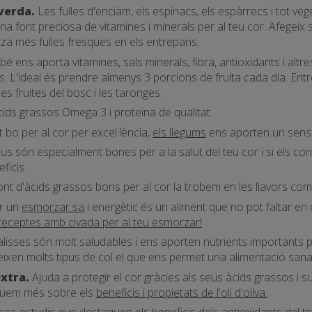
verda.
Les fulles d'enciam, els espinacs, els espàrrecs i tot ve
na font preciosa de vitamines i minerals per al teu cor. Afegei
itza més fulles fresques en els entrepans.
bé ens aporta vitamines, sals minerals, fibra, antioxidants i altr
ies. L'ideal és prendre almenys 3 porcions de fruita cada dia. En
es fruites del bosc i les taronges.
ids grassos Omega 3 i proteïna de qualitat.
 bo per al cor per excel·lència,
els llegums
ens aporten un sense 
s són especialment bones per a la salut del teu cor i si els 
ficis.
nt d'àcids grassos bons per al cor la trobem en les llavors com l
r un
esmorzar sa
i energètic és un aliment que no pot faltar en 
receptes amb civada per al teu esmorzar!
isses són molt saludables i ens aporten nutrients importants per 
teixen molts tipus de col el que ens permet una alimentació san
extra.
Ajuda a protegir el cor gràcies als seus àcids grassos i s
liquem més sobre els
beneficis i propietats de l'oli d'oliva.
rsos
estudis
que destaquen els beneficis dels antioxidants del te 