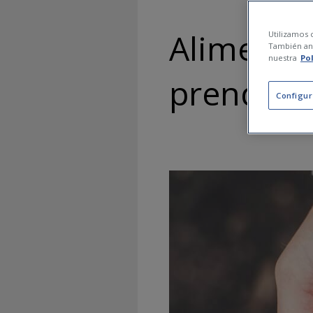
Aliments 
Utilizamos c
También ana
nuestra
Po
prendre 
Configur