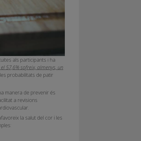
ïtes als participants i ha
 el 57,6% sofreix, almenys, un
s probabilitats de patir
a manera de prevenir és
ilitat a revisions
rdiovascular.
avoreix la salut del cor i les
ples: