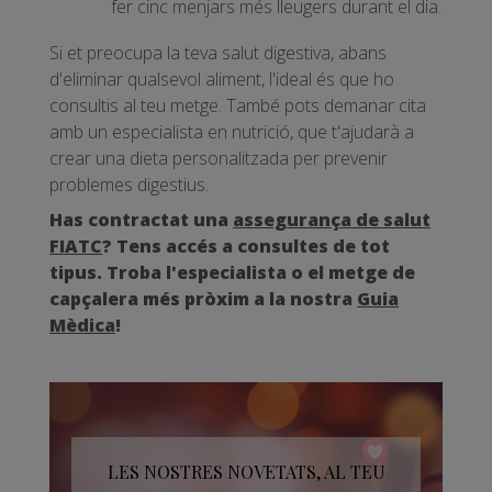
fer cinc menjars més lleugers durant el dia.
Si et preocupa la teva salut digestiva, abans
d'eliminar qualsevol aliment, l'ideal és que ho
consultis al teu metge. També pots demanar cita
amb un especialista en nutrició, que t'ajudarà a
crear una dieta personalitzada per prevenir
problemes digestius.
Has contractat una
assegurança de salut
FIATC
?
Tens accés a consultes de tot
tipus. Troba l'especialista o el metge de
capçalera més pròxim a la nostra
Guia
Mèdica
!
LES NOSTRES NOVETATS, AL TEU