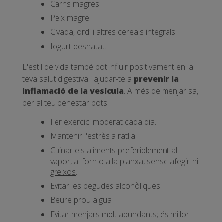
Carns magres.
Peix magre.
Civada, ordi i altres cereals integrals.
Iogurt desnatat.
L'estil de vida també pot influir positivament en la
teva salut digestiva i ajudar-te a
prevenir la
inflamació de la vesícula
. A més de menjar sa,
per al teu benestar pots:
Fer exercici moderat cada dia.
Mantenir l'estrès a ratlla.
Cuinar els aliments preferiblement al
vapor, al forn o a la planxa,
sense afegir-hi
greixos
.
Evitar les begudes alcohòliques.
Beure prou aigua.
Evitar menjars molt abundants; és millor