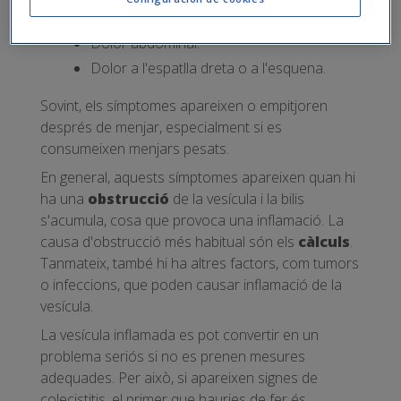
Nàusees i vòmits.
Dolor abdominal.
Dolor a l'espatlla dreta o a l'esquena.
Sovint, els símptomes apareixen o empitjoren
després de menjar, especialment si es
consumeixen menjars pesats.
En general, aquests símptomes apareixen quan hi
ha una
obstrucció
de la vesícula i la bilis
s'acumula, cosa que provoca una inflamació. La
causa d'obstrucció més habitual són els
càlculs
.
Tanmateix, també hi ha altres factors, com tumors
o infeccions, que poden causar inflamació de la
vesícula.
La vesícula inflamada es pot convertir en un
problema seriós si no es prenen mesures
adequades. Per això, si apareixen signes de
colecistitis, el primer que hauries de fer és