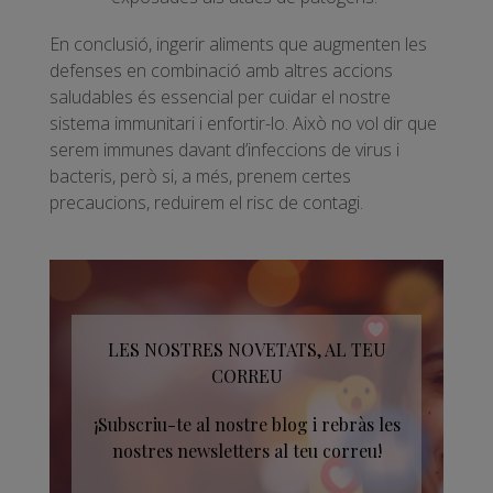
En conclusió, ingerir aliments que augmenten les
defenses en combinació amb altres accions
saludables és essencial per cuidar el nostre
sistema immunitari i enfortir-lo. Això no vol dir que
serem immunes davant d’infeccions de virus i
bacteris, però si, a més, prenem certes
precaucions, reduirem el risc de contagi.
LES NOSTRES NOVETATS, AL TEU
CORREU
¡Subscriu-te al nostre blog i rebràs les
nostres newsletters al teu correu!