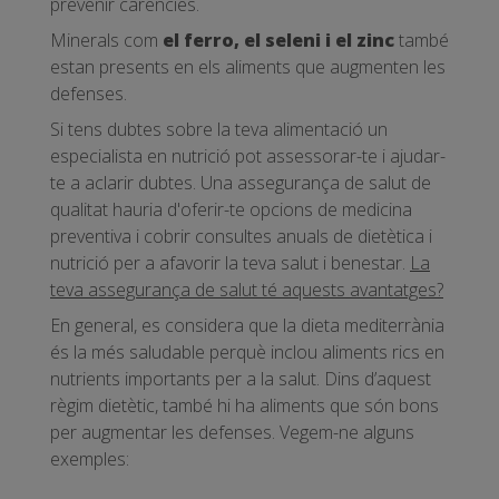
prevenir carències.
Minerals com
el ferro, el seleni i el zinc
també
estan presents en els aliments que augmenten les
defenses.
Si tens dubtes sobre la teva alimentació un
especialista en nutrició pot assessorar-te i ajudar-
te a aclarir dubtes. Una assegurança de salut de
qualitat hauria d'oferir-te opcions de medicina
preventiva i cobrir consultes anuals de dietètica i
nutrició per a afavorir la teva salut i benestar.
La
teva assegurança de salut té aquests avantatges?
En general, es considera que la dieta mediterrània
és la més saludable perquè inclou aliments rics en
nutrients importants per a la salut. Dins d’aquest
règim dietètic, també hi ha aliments que són bons
per augmentar les defenses. Vegem-ne alguns
exemples: