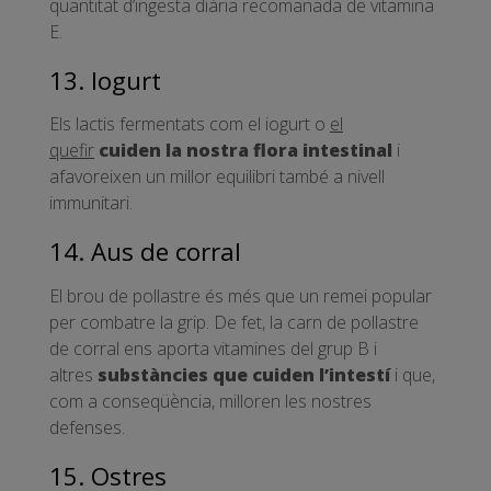
quantitat d’ingesta diària recomanada de vitamina
E.
13. Iogurt
Els lactis fermentats com el iogurt o
el
quefir
cuiden la nostra flora intestinal
i
afavoreixen un millor equilibri també a nivell
immunitari.
14. Aus de corral
El brou de pollastre és més que un remei popular
per combatre la grip. De fet, la carn de pollastre
de corral ens aporta vitamines del grup B i
altres
substàncies que cuiden l’intestí
i que,
com a conseqüència, milloren les nostres
defenses.
15. Ostres