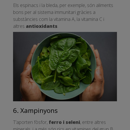
Els espinacs i la bleda, per exemple, són aliments
bons per al sistema immunitari gràcies a
substàncies com la vitamina A, la vitamina C i
altres
antioxidants
.
6. Xampinyons
T’aporten fòsfor,
ferro i seleni
, entre altres
minerals, i a més són rics en vitamines del grup B,