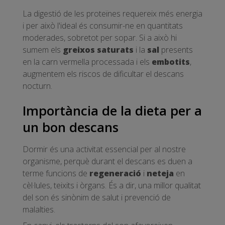
La digestió de les proteïnes requereix més energia
i per això l'ideal és consumir-ne en quantitats
moderades, sobretot per sopar. Si a això hi
sumem els
greixos saturats
i la
sal
presents
en la carn vermella processada i els
embotits
,
augmentem els riscos de dificultar el descans
nocturn.
Importància de la dieta per a
un bon descans
Dormir és una activitat essencial per al nostre
organisme, perquè durant el descans es duen a
terme funcions de
regeneració
i
neteja
en
cèl·lules, teixits i òrgans. És a dir, una millor qualitat
del son és sinònim de salut i prevenció de
malalties.