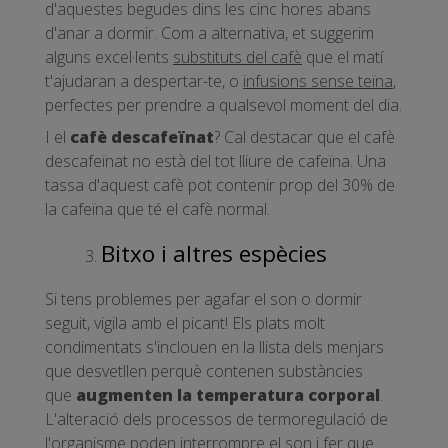
d'aquestes begudes dins les cinc hores abans
d'anar a dormir. Com a alternativa, et suggerim
alguns excel·lents
substituts del cafè
que el matí
t'ajudaran a despertar-te, o
infusions sense teïna
,
perfectes per prendre a qualsevol moment del dia.
I el
cafè descafeïnat
? Cal destacar que el cafè
descafeïnat no està del tot lliure de cafeïna. Una
tassa d'aquest cafè pot contenir prop del 30% de
la cafeïna que té el cafè normal.
Bitxo i altres espècies
Si tens problemes per agafar el son o dormir
seguit, vigila amb el picant! Els plats molt
condimentats s'inclouen en la llista dels menjars
que desvetllen perquè contenen substàncies
que
augmenten la temperatura corporal
.
L'alteració dels processos de termoregulació de
l'organisme poden interrompre el son i fer que