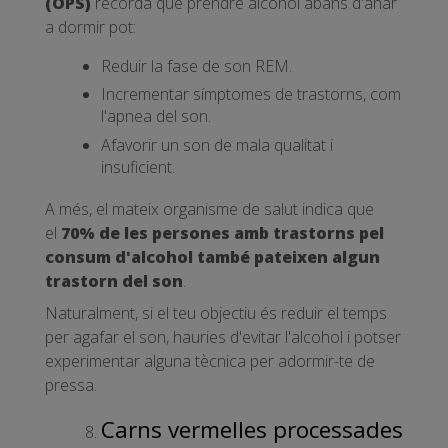
(OPS)
recorda que prendre alcohol abans d'anar
a dormir pot:
Reduir la fase de son REM.
Incrementar símptomes de trastorns, com
l'apnea del son.
Afavorir un son de mala qualitat i
insuficient.
A més, el mateix organisme de salut indica que
el
70% de les persones amb trastorns pel
consum d'alcohol també pateixen algun
trastorn del son
.
Naturalment, si el teu objectiu és reduir el temps
per agafar el son, hauries d'evitar l'alcohol i potser
experimentar alguna tècnica per adormir-te de
pressa.
Carns vermelles processades