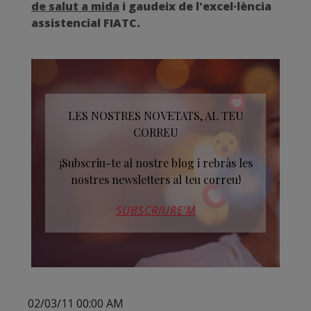
de salut a mida
i gaudeix de l'excel·lència
assistencial FIATC.
LES NOSTRES NOVETATS, AL TEU
CORREU
¡Subscriu-te al nostre blog i rebràs les
nostres newsletters al teu correu!
SUBSCRIURE’M
02/03/11 00:00 AM