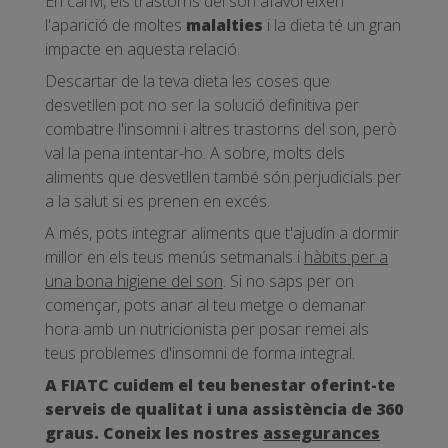
En canvi, els trastorns del son afavoreixen
l'aparició de moltes
malalties
i la dieta té un gran
impacte en aquesta relació.
Descartar de la teva dieta les coses que
desvetllen pot no ser la solució definitiva per
combatre l'insomni i altres trastorns del son, però
val la pena intentar-ho. A sobre, molts dels
aliments que desvetllen també són perjudicials per
a la salut si es prenen en excés.
A més, pots integrar aliments que t'ajudin a dormir
millor en els teus menús setmanals i
hàbits per a
una bona higiene del son
. Si no saps per on
començar, pots anar al teu metge o demanar
hora amb un nutricionista per posar remei als
teus problemes d'insomni de forma integral.
A FIATC cuidem el teu benestar oferint-te
serveis de qualitat i una assistència de 360
graus. Coneix les nostres
assegurances