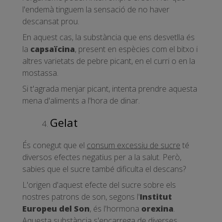
l'endemà tinguem la sensació de no haver
descansat prou.
En aquest cas, la substància que ens desvetlla és
la
capsaïcina
, present en espècies com el bitxo i
altres varietats de pebre picant, en el curri o en la
mostassa.
Si t'agrada menjar picant, intenta prendre aquesta
mena d'aliments a l'hora de dinar.
Gelat
És conegut que el
consum excessiu de sucre
té
diversos efectes negatius per a la salut. Però,
sabies que el sucre també dificulta el descans?
L'origen d'aquest efecte del sucre sobre els
nostres patrons de son, segons l'
Institut
Europeu del Son
, és l'hormona
orexina
.
Aquesta substància s'encarrega de diverses