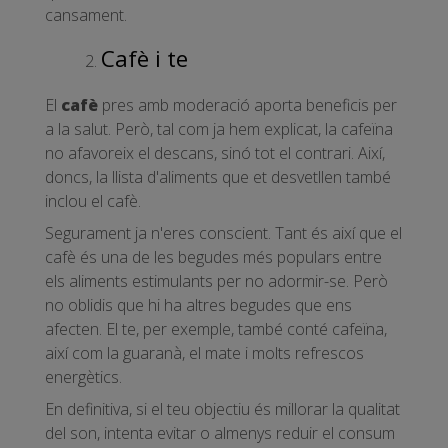
cansament.
Cafè i te
El
cafè
pres amb moderació aporta beneficis per
a la salut. Però, tal com ja hem explicat, la cafeïna
no afavoreix el descans, sinó tot el contrari. Així,
doncs, la llista d'aliments que et desvetllen també
inclou el cafè.
Segurament ja n'eres conscient. Tant és així que el
cafè és una de les begudes més populars entre
els aliments estimulants per no adormir-se. Però
no oblidis que hi ha altres begudes que ens
afecten. El te, per exemple, també conté cafeïna,
així com la guaranà, el mate i molts refrescos
energètics.
En definitiva, si el teu objectiu és millorar la qualitat
del son, intenta evitar o almenys reduir el consum