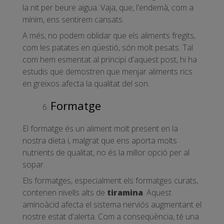
la nit per beure aigua. Vaja, que, l'endemà, com a
mínim, ens sentirem cansats.
A més, no podem oblidar que els aliments fregits,
com les patates en qüestió, són molt pesats. Tal
com hem esmentat al principi d'aquest post, hi ha
estudis que demostren que menjar aliments rics
en greixos afecta la qualitat del son.
Formatge
El formatge és un aliment molt present en la
nostra dieta i, malgrat que ens aporta molts
nutrients de qualitat, no és la millor opció per al
sopar.
Els formatges, especialment els formatges curats,
contenen nivells alts de
tiramina
. Aquest
aminoàcid afecta el sistema nerviós augmentant el
nostre estat d'alerta. Com a conseqüència, té una