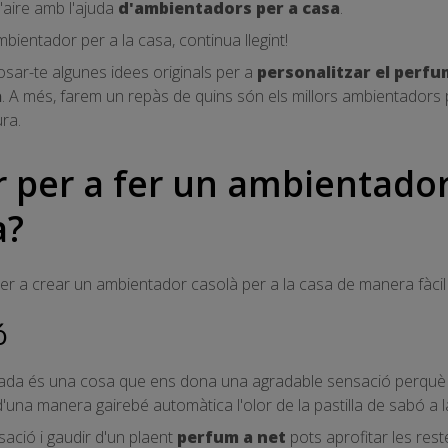
l'aire amb l'ajuda
d'ambientadors per a casa
.
mbientador per a la casa, continua llegint!
osar-te algunes idees originals per a
personalitzar el perfum
a
. A més, farem un repàs de quins són els millors ambientadors per
ura.
ar per a fer un ambientado
a?
r a crear un ambientador casolà per a la casa de manera fàcil i
ó
ada és una cosa que ens dona una agradable sensació perquè f
na manera gairebé automàtica l'olor de la pastilla de sabó a la
ació i gaudir d'un plaent
perfum a net
pots aprofitar les reste