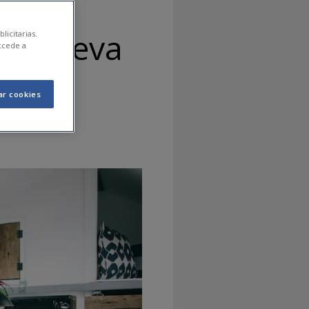
 la teva
licitarias.
ccede a
ar cookies