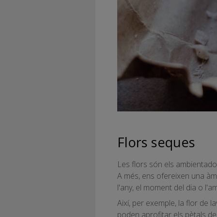
Flors seques
Les flors són els ambientador
A més, ens ofereixen una àmp
l'any, el moment del dia o l'a
Així, per exemple, la flor de
poden aprofitar els pètals de