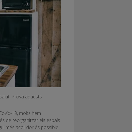
 salut. Prova aquests
Covid-19, molts hem
és de reorganitzar els espais
gui més acollidor és possible