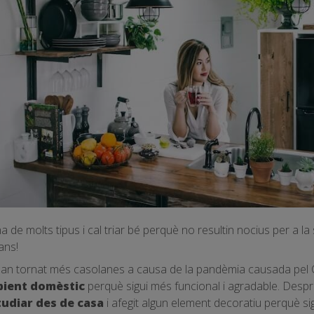
 de molts tipus i cal triar bé perquè no resultin nocius per a la
ans!
'han tornat més casolanes a causa de la pandèmia causada pel 
ient domèstic
perquè sigui més funcional i agradable. Despr
tudiar des de casa
i afegit algun element decoratiu perquè si