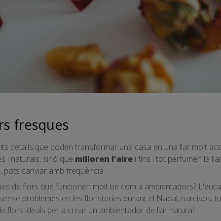
rs fresques
etits detalls que poden transformar una casa en una llar molt ac
s i naturals, sinó que
milloren l'aire
i fins i tot perfumen la l
, pots canviar amb freqüència.
 de flors que funcionen molt bé com a ambientadors? L'eucalip
nse problemes en les floristeries durant el Nadal; narcisos, tulipe
e flors ideals per a crear un ambientador de llar natural.