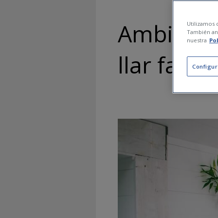
Ambienta
Utilizamos c
También ana
nuestra
Po
llar faci 
Configur