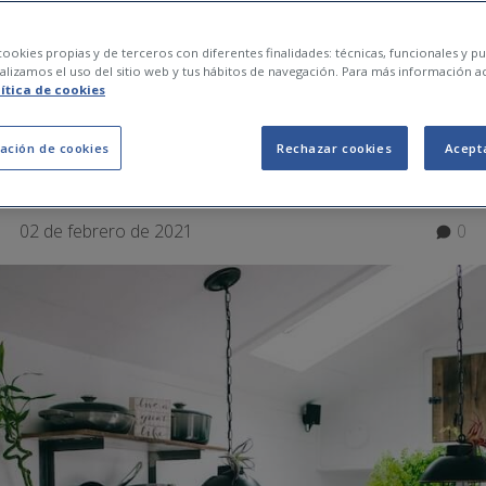
dors casolans perquè
ookies propias y de terceros con diferentes finalidades: técnicas, funcionales y pub
lizamos el uso del sitio web y tus hábitos de navegación. Para más información a
lítica de cookies
bona olor
ación de cookies
Rechazar cookies
Acept
02 de febrero de 2021
0