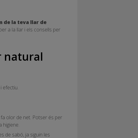
 de la teva llar de
 a la llar i els consells per
r natural
 efectiu.
a olor de net. Potser és per
 higiene.
s de sabó, ja siguin les