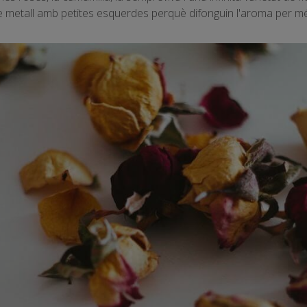
e metall amb petites esquerdes perquè difonguin l'aroma per 