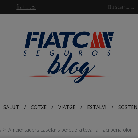
fiatc.es
SALUT
/
COTXE
/
VIATGE
/
ESTALVI
/
SOSTEN
A
Ambientadors casolans perquè la teva llar faci bona olor