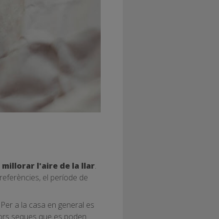
a
millorar l'aire de la llar
.
eferències, el període de
. Per a la casa en general es
 flors seques que es poden