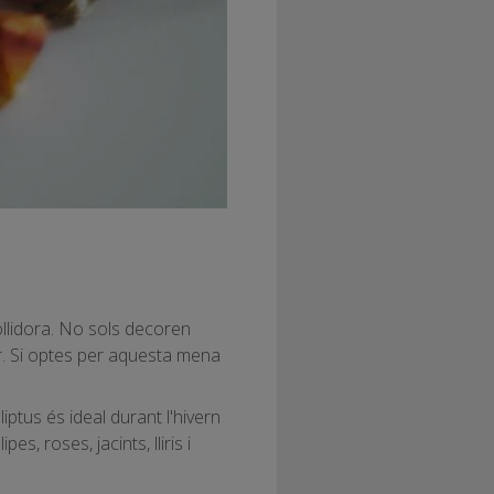
ollidora. No sols decoren
lar. Si optes per aquesta mena
tus és ideal durant l'hivern
s, roses, jacints, lliris i