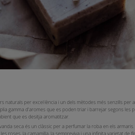
s naturals per excel·lència i un dels mètodes més senzills per 
lia gamma d'aromes que es poden triar i barrejar segons les pr
mbient que es desitja aromatitzar.
 lavanda seca és un clàssic per a perfumar la roba en els armaris
 les roses, la camamilla, la sempreviva i una infinita varietat de