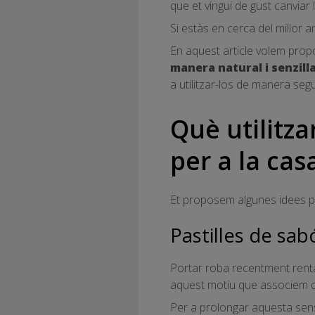
que et vingui de gust canviar 
Si estàs en cerca del millor a
En aquest article volem prop
manera natural i senzill
a utilitzar-los de manera seg
Què utilitz
per a la cas
Et proposem algunes idees pe
Pastilles de sab
Portar roba recentment rent
aquest motiu que associem d'u
Per a prolongar aquesta sens