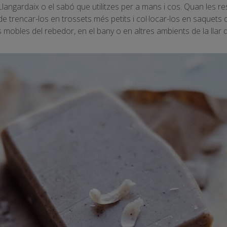
Llangardaix o el sabó que utilitzes per a mans i cos. Quan les re
 trencar-los en trossets més petits i col·locar-los en saquets 
s mobles del rebedor, en el bany o en altres ambients de la llar