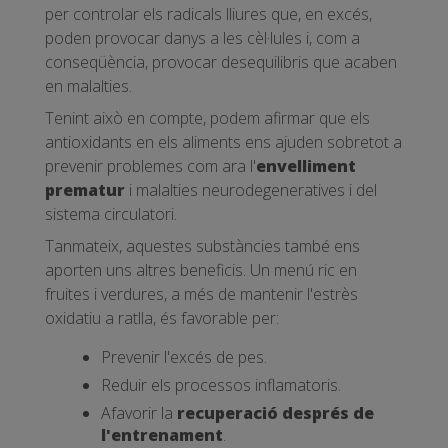
per controlar els radicals lliures que, en excés,
poden provocar danys a les cèl·lules i, com a
conseqüència, provocar desequilibris que acaben
en malalties.
Tenint això en compte, podem afirmar que els
antioxidants en els aliments ens ajuden sobretot a
prevenir problemes com ara l'
envelliment
prematur
i malalties neurodegeneratives i del
sistema circulatori.
Tanmateix, aquestes substàncies també ens
aporten uns altres beneficis. Un menú ric en
fruites i verdures, a més de mantenir l'estrès
oxidatiu a ratlla, és favorable per:
Prevenir l'excés de pes.
Reduir els processos inflamatoris.
Afavorir la
recuperació després de
l'entrenament
.