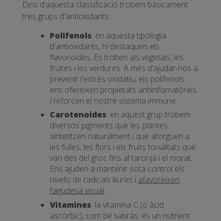
Dins d’aquesta classificació trobem bàsicament
tres grups d'antioxidants:
Polifenols
: en aquesta tipologia
d'antioxidants, hi destaquen els
flavonoides. Es troben als vegetals, les
fruites i les verdures. A més d'ajudar-nos a
prevenir l'estrès oxidatiu, els polifenols
ens ofereixen propietats antiinflamatòries
i reforcen el nostre sistema immune.
Carotenoides
: en aquest grup trobem
diversos pigments que les plantes
sintetitzen naturalment i que atorguen a
les fulles, les flors i els fruits tonalitats que
van des del groc fins al taronja i el morat.
Ens ajuden a mantenir sota control els
nivells de radicals lliures i
afavoreixen
l'agudesa visual
.
Vitamines
: la vitamina C (o àcid
ascòrbic), com bé sabràs, és un nutrient