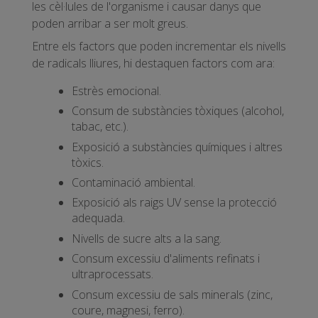
les cèl·lules de l'organisme i causar danys que
poden arribar a ser molt greus.
Entre els factors que poden incrementar els nivells
de radicals lliures, hi destaquen factors com ara:
Estrès emocional.
Consum de substàncies tòxiques (alcohol,
tabac, etc.).
Exposició a substàncies químiques i altres
tòxics.
Contaminació ambiental.
Exposició als raigs UV sense la protecció
adequada.
Nivells de sucre alts a la sang.
Consum excessiu d'aliments refinats i
ultraprocessats.
Consum excessiu de sals minerals (zinc,
coure, magnesi, ferro).