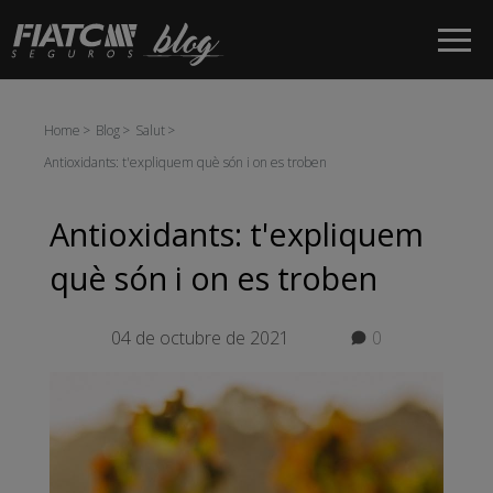
Salta al contingut principal
Home
Blog
Salut
Antioxidants: t'expliquem què són i on es troben
Antioxidants: t'expliquem
què són i on es troben
04 de octubre de 2021
0