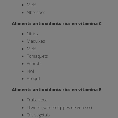
Meló
Albercocs
Aliments antioxidants rics en vitamina C
:
Cítrics
Maduixes
Meló
Tomàquets
Pebrots
Kiwi
Bròquil
Aliments antioxidants rics en vitamina E
:
Fruita seca
Llavors (sobretot pipes de gira-sol)
Olis vegetals