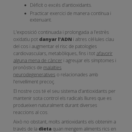
Dèficit o excés d'antioxidants.
Practicar exercici de manera contínua i
extenuant.
L'exposició continuada i prolongada a l'estrès
oxidatiu pot
danyar l'ADN
i altres cèl·lules clau
del cos i augmentar el risc de patologies
cardiovasculars, metabòliques, fins i tot
afavorir
alguna mena de càncer
i agreujar els símptomes i
pronòstics de
malalties
neurodegeneratives
o relacionades amb
l'envelliment precoç.
El nostre cos té el seu sistema d'antioxidants per
mantenir sota control els radicals lliures que es
produeixen naturalment durant diverses
reaccions al cos.
Això no obstant, molts antioxidants els obtenim a
través de la
dieta
quan mengem aliments rics en