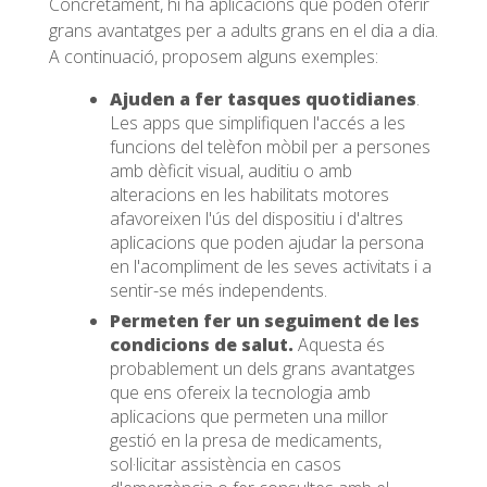
Concretament, hi ha aplicacions que poden oferir
grans avantatges per a adults grans en el dia a dia.
A continuació, proposem alguns exemples:
Ajuden a fer tasques quotidianes
.
Les apps que simplifiquen l'accés a les
funcions del telèfon mòbil per a persones
amb dèficit visual, auditiu o amb
alteracions en les habilitats motores
afavoreixen l'ús del dispositiu i d'altres
aplicacions que poden ajudar la persona
en l'acompliment de les seves activitats i a
sentir-se més independents.
Permeten fer un seguiment de les
condicions de salut.
Aquesta és
probablement un dels grans avantatges
que ens ofereix la tecnologia amb
aplicacions que permeten una millor
gestió en la presa de medicaments,
sol·licitar assistència en casos