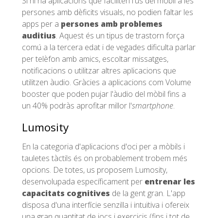
Si hi ha aplicacions que faciliten l'ús del mòbil a les
persones amb dèficits visuals, no podien faltar les
apps per a
persones amb problemes
auditius
. Aquest és un tipus de trastorn força
comú a la tercera edat i de vegades dificulta parlar
per telèfon amb amics, escoltar missatges,
notificacions o utilitzar altres aplicacions que
utilitzen àudio. Gràcies a aplicacions com Volume
booster que poden pujar l'àudio del mòbil fins a
un 40% podràs aprofitar millor l'
smartphone
.
Lumosity
En la categoria d'aplicacions d'oci per a mòbils i
tauletes tàctils és on probablement trobem més
opcions. De totes, us proposem Lumosity,
desenvolupada específicament per
entrenar les
capacitats cognitives
de la gent gran. L'app
disposa d'una interfície senzilla i intuïtiva i ofereix
una gran quantitat de jocs i exercicis (fins i tot de