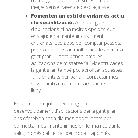
d'emergència o fer consultes amb el
metge sense haver de desplaçar-se.
Fomenten un estil de vida més actiu
i la socialització.
A les botigues
d'aplicacions hi ha moltes opcions que
ens ajuden a mantenir cos i ment
entrenats. Les apps per comptar passos,
per exemple, estan molt indicades per a la
gent gran. D'altra banda, amb les
aplicacions de missatgeria i videotrucades
la gent gran també pot aprofitar aquestes
funcionalitats per parlar i contactar més
sovint amb amics i familiars que estan
lluny.
En un món en què la tecnologia i el
desenvolupament d'aplicacions per a gent gran
ens ofereixen cada dia més oportunitats per
connectar-nos, mantenir-nos en forma i cuidar la
salut, només cal cercar per trobar l'app més