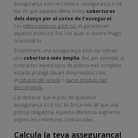
assegurança a tercers bàsica i assegurança a tot
risc és que aquesta última inclou
cobertures
dels danys per al cotxe de l'assegurat
.
Les
millors pòlisses a tot risc
et garanteixen
aquesta protecció fins i tot quan el sinistre l'hagis
ocasionat tu.
Evidentment, una assegurança a tot risc ofereix
una
cobertura més àmplia
. Així, per exemple, si
contractes aquest tipus de pòlissa més completa
estaràs protegit davant d'imprevistos com
el
robatori del vehicle
o
danys produïts per
desconeguts
.
Cal destacar que el preu de qualsevol
assegurança a tot risc és força més alt que una
pòlissa obligatòria. Aquesta diferència augmenta
segons les cobertures contractades.
Calcula la teva assegurança!