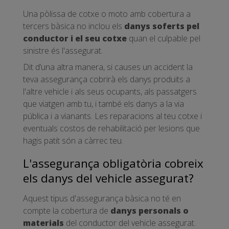
Una pòlissa de cotxe o moto amb cobertura a
tercers bàsica no inclou els
danys soferts pel
conductor i el seu cotxe
quan el culpable pel
sinistre és l'assegurat.
Dit d’una altra manera, si causes un accident la
teva assegurança cobrirà els danys produïts a
l'altre vehicle i als seus ocupants, als passatgers
que viatgen amb tu, i també els danys a la via
pública i a vianants. Les reparacions al teu cotxe i
eventuals costos de rehabilitació per lesions que
hagis patit són a càrrec teu.
L'assegurança obligatòria cobreix
els danys del vehicle assegurat?
Aquest tipus d'assegurança bàsica no té en
compte la cobertura de
danys personals o
materials
del conductor del vehicle assegurat.