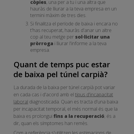
còpies
, una per a tu i una altra que
hauràs de lliurar a la teva empresa en un
termini màxim de tres dies.
Si finalitza el període de baixa i encara no
t'has recuperat, hauràs d'anar un altre
cop al teu metge per
sol·licitar una
pròrroga
i lliurar l'informe a la teva
empresa.
Quant de temps puc estar
de baixa pel túnel carpià?
La durada de la baixa per túnel carpià pot variar
en cada cas i d'acord amb el
tipus d'incapacitat
laboral
diagnosticada. Quan es tracta d'una baixa
per incapacitat temporal, el més normal és que la
baixa es prolongui
fins a la recuperació
; és a
dir, quan els símptomes han remès.
Com a referència s'utilitzen les estimacions de