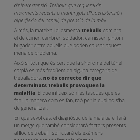
d'hiperextensió. Treballs que requereixin
moviments repetits o mantinguts d'hiperextensió i
hiperflexió del canell, de prensió de la mà
».
A més, la mateixa llei esmenta
treballs
com ara
el de cuiner, cambrer, soldador, carnisser, pintor i
bugader entre aquells que poden causar aquest
mena de problema.
Això sí, tot i que és cert que la síndrome del túnel
carpià és més freqüent en alguna categoria de
treballadors,
no és correcte dir que
determinats treballs provoquen la
malaltia
. El que influeix són les tasques que es
fan i la manera com es fan, raó per la qual no s'ha
de generalitzar.
En qualsevol cas, el diagnòstic de la malaltia el farà
un metge que també considerarà factors presents
al lloc de treball i sol·licitarà els exàmens