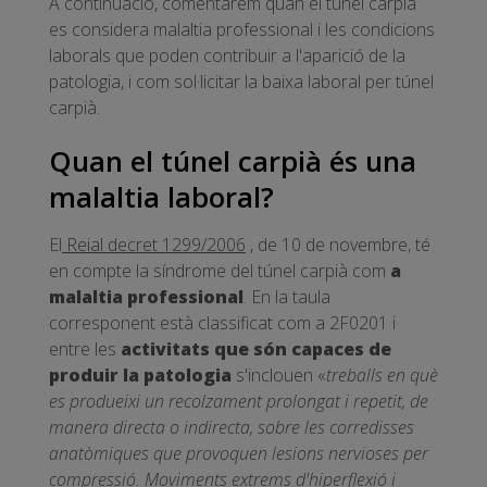
A continuació, comentarem quan el túnel carpià
es considera malaltia professional i les condicions
laborals que poden contribuir a l'aparició de la
patologia, i com sol·licitar la baixa laboral per túnel
carpià.
Quan el túnel carpià és una
malaltia laboral?
El
Reial decret 1299/2006
, de 10 de novembre, té
en compte la síndrome del túnel carpià com
a
malaltia professional
. En la taula
corresponent està classificat com a 2F0201 i
entre les
activitats que són capaces de
produir la patologia
s'inclouen «
treballs en què
es produeixi un recolzament prolongat i repetit, de
manera directa o indirecta, sobre les corredisses
anatòmiques que provoquen lesions nervioses per
compressió. Moviments extrems d'hiperflexió i