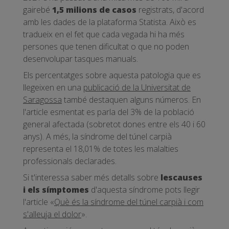
gairebé
1,5 milions de casos
registrats, d'acord
amb les dades de la plataforma Statista. Això es
tradueix en el fet que cada vegada hi ha més
persones que tenen dificultat o que no poden
desenvolupar tasques manuals.
Els percentatges sobre aquesta patologia que es
llegeixen en una
publicació de la Universitat de
Saragossa
també destaquen alguns números. En
l'article esmentat es parla del 3% de la població
general afectada (sobretot dones entre els 40 i 60
anys). A més, la síndrome del túnel carpià
representa el 18,01% de totes les malalties
professionals declarades.
Si t'interessa saber més detalls sobre
les
causes
i els símptomes
d'aquesta síndrome pots llegir
l'article «
Què és la síndrome del túnel carpià i com
s'alleuja el dolor
».