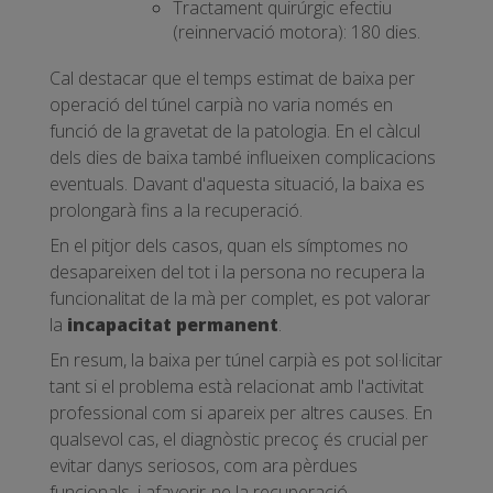
Tractament quirúrgic efectiu
(reinnervació motora): 180 dies.
Cal destacar que el temps estimat de baixa per
operació del túnel carpià no varia només en
funció de la gravetat de la patologia. En el càlcul
dels dies de baixa també influeixen complicacions
eventuals. Davant d'aquesta situació, la baixa es
prolongarà fins a la recuperació.
En el pitjor dels casos, quan els símptomes no
desapareixen del tot i la persona no recupera la
funcionalitat de la mà per complet, es pot valorar
la
incapacitat permanent
.
En resum, la baixa per túnel carpià es pot sol·licitar
tant si el problema està relacionat amb l'activitat
professional com si apareix per altres causes. En
qualsevol cas, el diagnòstic precoç és crucial per
evitar danys seriosos, com ara pèrdues
funcionals, i afavorir-ne la recuperació.