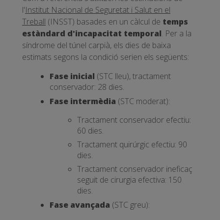
l'
Institut Nacional de Seguretat i Salut en el
Treball
(INSST) basades en un càlcul de
temps
estàndard d'incapacitat temporal
. Per a la
síndrome del túnel carpià, els dies de baixa
estimats segons la condició serien els següents:
Fase inicial
(STC lleu), tractament
conservador: 28 dies.
Fase intermèdia
(STC moderat):
Tractament conservador efectiu:
60 dies.
Tractament quirúrgic efectiu: 90
dies.
Tractament conservador ineficaç
seguit de cirurgia efectiva: 150
dies.
Fase avançada
(STC greu):