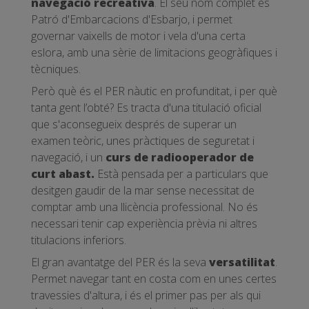
navegació recreativa
. El seu nom complet és
Patró d'Embarcacions d'Esbarjo, i permet
governar vaixells de motor i vela d'una certa
eslora, amb una sèrie de limitacions geogràfiques i
tècniques.
Però què és el PER nàutic en profunditat, i per què
tanta gent l’obté? Es tracta d'una titulació oficial
que s'aconsegueix després de superar un
examen teòric, unes pràctiques de seguretat i
navegació, i un
curs de radiooperador de
curt abast.
Està pensada per a particulars que
desitgen gaudir de la mar sense necessitat de
comptar amb una llicència professional. No és
necessari tenir cap experiència prèvia ni altres
titulacions inferiors.
El gran avantatge del PER és la seva
versatilitat
.
Permet navegar tant en costa com en unes certes
travessies d'altura, i és el primer pas per als qui