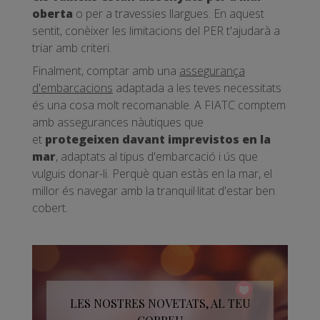
oberta
o per a travessies llargues. En aquest
sentit, conèixer les limitacions del PER t'ajudarà a
triar amb criteri.
Finalment, comptar amb una
assegurança
d'embarcacions
adaptada a les teves necessitats
és una cosa molt recomanable. A FIATC comptem
amb assegurances nàutiques que
et
protegeixen davant imprevistos en la
mar
, adaptats al tipus d'embarcació i ús que
vulguis donar-li. Perquè quan estàs en la mar, el
millor és navegar amb la tranquil·litat d'estar ben
cobert.
LES NOSTRES NOVETATS, AL TEU