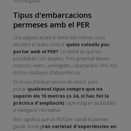
homologada.
Tipus d'embarcacions
permeses amb el PER
Una vegada aclarit el tema dels metres, toca
resoldre el dubte central:
quins vaixells puc
portar amb el PER?
La veritat és que les
possibilitats són àmplies. Pots governar llanxes
motores, velers, semirígides, catamarans i fins i tot
motos nàutiques d'alta potència.
En el cas d'embarcacions de motor, pots
portar
qualsevol tipus sempre que no
superin els 15 metres (o 24, si has fet la
pràctica d'ampliació)
i que estiguin destinades
a navegació recreativa.
Això significa que un PER per vaixell et permet
gaudir d'una g
ran varietat d'experiències en