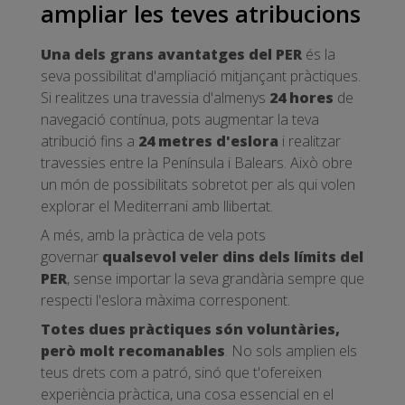
ampliar les teves atribucions
Una dels grans avantatges del PER
és la
seva possibilitat d'ampliació mitjançant pràctiques.
Si realitzes una travessia d'almenys
24 hores
de
navegació contínua, pots augmentar la teva
atribució fins a
24 metres d'eslora
i realitzar
travessies entre la Península i Balears. Això obre
un món de possibilitats sobretot per als qui volen
explorar el Mediterrani amb llibertat.
A més, amb la pràctica de vela pots
governar
qualsevol veler dins dels límits del
PER
, sense importar la seva grandària sempre que
respecti l'eslora màxima corresponent.
Totes dues pràctiques són voluntàries,
però molt recomanables
. No sols amplien els
teus drets com a patró, sinó que t'ofereixen
experiència pràctica, una cosa essencial en el