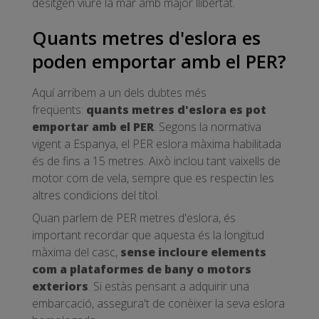
desitgen viure la mar amb major llibertat.
Quants metres d'eslora es
poden emportar amb el PER?
Aquí arribem a un dels dubtes més
freqüents:
quants metres d'eslora es pot
emportar amb el PER
. Segons la normativa
vigent a Espanya, el PER eslora màxima habilitada
és de fins a 15 metres. Això inclou tant vaixells de
motor com de vela, sempre que es respectin les
altres condicions del títol.
Quan parlem de PER metres d'eslora, és
important recordar que aquesta és la longitud
màxima del casc,
sense incloure elements
com a plataformes de bany o motors
exteriors
. Si estàs pensant a adquirir una
embarcació, assegura't de conèixer la seva eslora