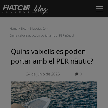
Salta al contingut principal
Home
Blog
Etiquetas CA
Quins vaixells es poden portar amb el PER nàutic?
Quins vaixells es poden
portar amb el PER nàutic?
24 de junio de 2025
0