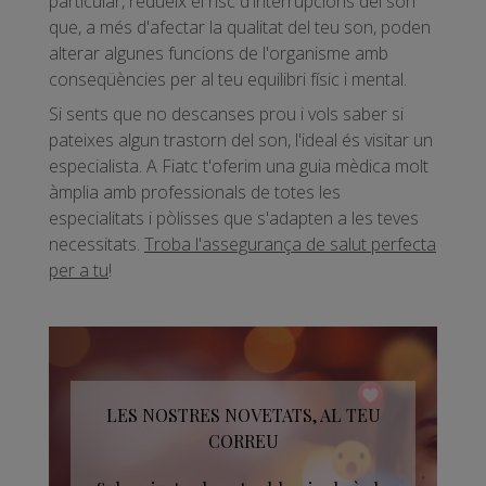
particular, redueix el risc d'interrupcions del son
que, a més d'afectar la qualitat del teu son, poden
alterar algunes funcions de l'organisme amb
conseqüències per al teu equilibri físic i mental.
Si sents que no descanses prou i vols saber si
pateixes algun trastorn del son, l'ideal és visitar un
especialista. A Fiatc t'oferim una guia mèdica molt
àmplia amb professionals de totes les
especialitats i pòlisses que s'adapten a les teves
necessitats.
Troba l'assegurança de salut perfecta
per a tu
!
LES NOSTRES NOVETATS, AL TEU
CORREU