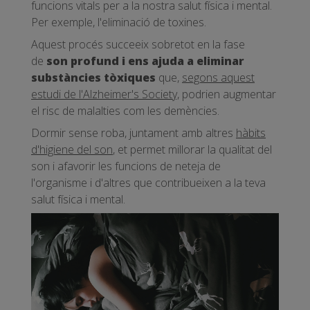
funcions vitals per a la nostra salut física i mental.
Per exemple, l'eliminació de toxines.
Aquest procés succeeix sobretot en la fase
de
son profund i ens ajuda a eliminar
substàncies tòxiques
que,
segons aquest
estudi de l'Alzheimer's Society,
podrien augmentar
el risc de malalties com les demències.
Dormir sense roba, juntament amb altres
hàbits
d'higiene del son
, et permet millorar la qualitat del
son i afavorir les funcions de neteja de
l'organisme i d'altres que contribueixen a la teva
salut física i mental.