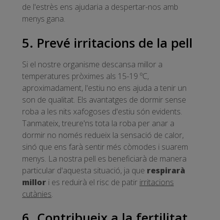
de l'estrès ens ajudaria a despertar-nos amb
menys gana.
5. Prevé irritacions de la pell
Si el nostre organisme descansa millor a
temperatures pròximes als 15-19 ºC,
aproximadament, l'estiu no ens ajuda a tenir un
son de qualitat. Els avantatges de dormir sense
roba a les nits xafogoses d'estiu són evidents.
Tanmateix, treure'ns tota la roba per anar a
dormir no només redueix la sensació de calor,
sinó que ens farà sentir més còmodes i suarem
menys. La nostra pell es beneficiarà de manera
particular d'aquesta situació, ja que
respirarà
millor
i es reduirà el risc de patir
irritacions
cutànies
.
6. Contribueix a la fertilitat