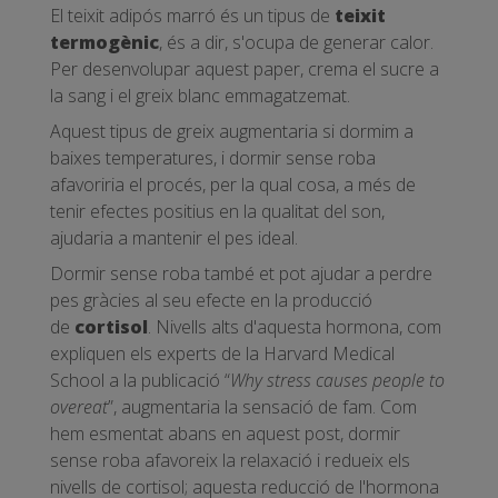
El teixit adipós marró és un tipus de
teixit
termogènic
, és a dir, s'ocupa de generar calor.
Per desenvolupar aquest paper, crema el sucre a
la sang i el greix blanc emmagatzemat.
Aquest tipus de greix augmentaria si dormim a
baixes temperatures, i dormir sense roba
afavoriria el procés, per la qual cosa, a més de
tenir efectes positius en la qualitat del son,
ajudaria a mantenir el pes ideal.
Dormir sense roba també et pot ajudar a perdre
pes gràcies al seu efecte en la producció
de
cortisol
. Nivells alts d'aquesta hormona, com
expliquen els experts de la Harvard Medical
School a la publicació “
Why stress causes people to
overeat
”, augmentaria la sensació de fam. Com
hem esmentat abans en aquest post, dormir
sense roba afavoreix la relaxació i redueix els
nivells de cortisol; aquesta reducció de l'hormona