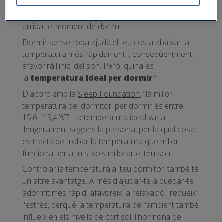
temperatura corporal
. Aquest mecanisme
funciona com un senyal que ens avisa que ha
arribat el moment de dormir.
Dormir sense roba ajuda el teu cos a abaixar la
temperatura més ràpidament i, conseqüentment,
afavorirà l'inici del son. Però, quina és
la
temperatura ideal per dormir
?
D'acord amb la
Sleep Foundation
, “la millor
temperatura del dormitori per dormir és entre
15,6 i 19,4 ºC”. La temperatura ideal varia
lleugerament segons la persona, per la qual cosa
es tracta de trobar la temperatura que millor
funciona per a tu si vols millorar el teu son.
Controlar la temperatura al teu dormitori també té
un altre avantatge. A més d'ajudar-te a quedar-te
adormit més ràpid, afavoreix la relaxació i redueix
l'estrès, perquè la temperatura de l'ambient també
influeix en els nivells de cortisol, l'hormona de