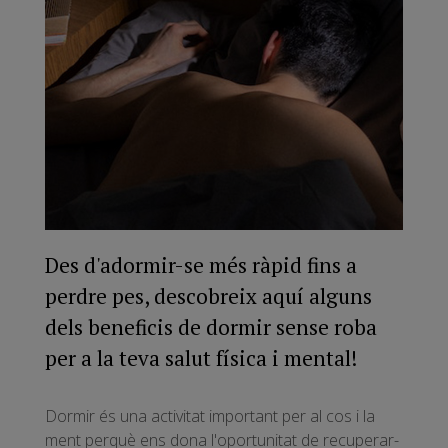
Des d'adormir-se més ràpid fins a
perdre pes, descobreix aquí alguns
dels beneficis de dormir sense roba
per a la teva salut física i mental!
Dormir és una activitat important per al cos i la
ment perquè ens dona l'oportunitat de recuperar-