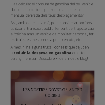
Has calculat el consum de gasolina del teu vehicle
i busques solucions per reduir la despesa
mensual derivada dels teus desplaçaments?
Ara, amb dades a la mà, pots considerar opcions:
utilitzar el transport públic, fer part del trajecte cap
a l’oficina amb un vehicle de mobilitat personal, fer
els trajectes més breus a peu o en bici, etc.
A més, hi ha alguns trucs i consells que t’ajuden
a
reduir la despesa en gasolina
en el teu
balanç mensual. Descobreix-los al nostre blog!
LES NOSTRES NOVETATS, AL TEU
CORREU