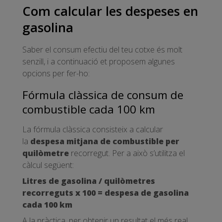
Com calcular les despeses en
gasolina
Saber el consum efectiu del teu cotxe és molt
senzill, i a continuació et proposem algunes
opcions per fer-ho:
Fórmula clàssica de consum de
combustible cada 100 km
La fórmula clàssica consisteix a calcular
la
despesa mitjana de combustible per
quilòmetre
recorregut. Per a això s’utilitza el
càlcul següent:
Litres de gasolina / quilòmetres
recorreguts x 100 = despesa de gasolina
cada 100 km
A la pràctica, per obtenir un resultat el més real