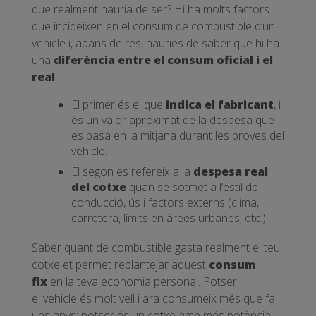
que realment hauria de ser? Hi ha molts factors
que incideixen en el consum de combustible d’un
vehicle i, abans de res, hauries de saber que hi ha
una
diferència entre el consum oficial i el
real
:
El primer és el que
indica el fabricant
, i
és un valor aproximat de la despesa que
es basa en la mitjana durant les proves del
vehicle.
El segon es refereix a la
despesa real
del cotxe
quan se sotmet a l’estil de
conducció, ús i factors externs (clima,
carretera, límits en àrees urbanes, etc.).
Saber quant de combustible gasta realment el teu
cotxe et permet replantejar aquest
consum
fix
en la teva economia personal. Potser
el vehicle és molt vell i ara consumeix més que fa
uns anys; potser és un cotxe amb més potència