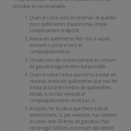
possible és recomanable:
Quan el cotxe està en reserva i et queden
pocs quilòmetres d’autonomia, omple
completament el dipòsit.
Anota els quilòmetres fets fins a aquell
moment o posa a zero el
comptaquilòmetres.
Circula com de costum perquè el consum
de gasolina sigui el més real possible.
Quan el cotxe t’avisa que torna a estar en
reserva, anota els quilòmetres que has fet
(resta al total el nombre de quilòmetres
inicials si no has reiniciat el
comptaquilòmetres en el pas 2).
Ara pots fer el càlcul que t’hem indicat
anteriorment. Si, per exemple, has omplert
el cotxe amb 50 litres de gasolina i has
recorregut 500 km, el consum del vehicle