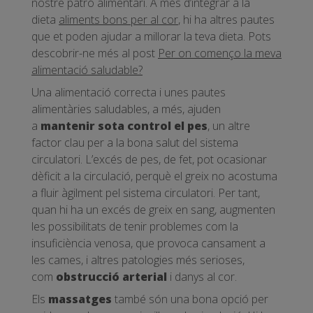
nostre patró alimentari. A més d’integrar a la
dieta
aliments bons per al cor
, hi ha altres pautes
que et poden ajudar a millorar la teva dieta. Pots
descobrir-ne més al post
Per on començo la meva
alimentació saludable?
Una alimentació correcta i unes pautes
alimentàries saludables, a més, ajuden
a
mantenir sota control el pes
, un altre
factor clau per a la bona salut del sistema
circulatori. L’excés de pes, de fet, pot ocasionar
dèficit a la circulació, perquè el greix no acostuma
a fluir àgilment pel sistema circulatori. Per tant,
quan hi ha un excés de greix en sang, augmenten
les possibilitats de tenir problemes com la
insuficiència venosa, que provoca cansament a
les cames, i altres patologies més serioses,
com
obstrucció arterial
i danys al cor.
Els
massatges
també són una bona opció per