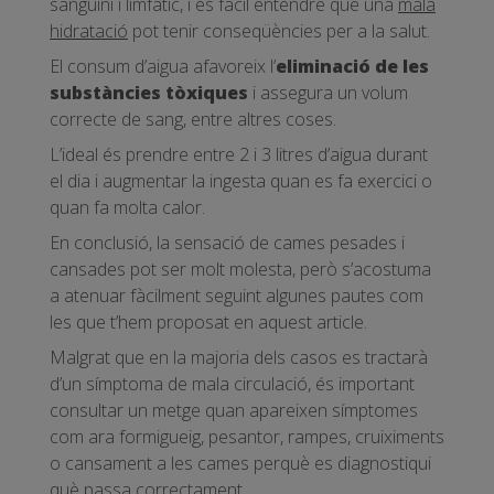
sanguini i limfàtic, i és fàcil entendre que una
mala
hidratació
pot tenir conseqüències per a la salut.
El consum d’aigua afavoreix l’
eliminació de les
substàncies tòxiques
i assegura un volum
correcte de sang, entre altres coses.
L’ideal és prendre entre 2 i 3 litres d’aigua durant
el dia i augmentar la ingesta quan es fa exercici o
quan fa molta calor.
En conclusió, la sensació de cames pesades i
cansades pot ser molt molesta, però s’acostuma
a atenuar fàcilment seguint algunes pautes com
les que t’hem proposat en aquest article.
Malgrat que en la majoria dels casos es tractarà
d’un símptoma de mala circulació, és important
consultar un metge quan apareixen símptomes
com ara formigueig, pesantor, rampes, cruiximents
o cansament a les cames perquè es diagnostiqui
què passa correctament.