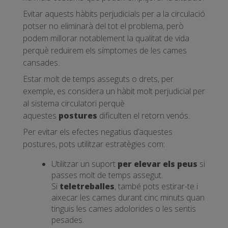
Evitar aquests hàbits perjudicials per a la circulació
potser no eliminarà del tot el problema, però
podem millorar notablement la qualitat de vida
perquè reduirem els símptomes de les cames
cansades.
Estar molt de temps asseguts o drets, per
exemple, es considera un hàbit molt perjudicial per
al sistema circulatori perquè
aquestes
postures
dificulten el retorn venós.
Per evitar els efectes negatius d’aquestes
postures, pots utilitzar estratègies com:
Utilitzar un suport
per elevar els peus
si
passes molt de temps assegut.
Si
teletreballes
, també pots estirar-te i
aixecar les cames durant cinc minuts quan
tinguis les cames adolorides o les sentis
pesades.