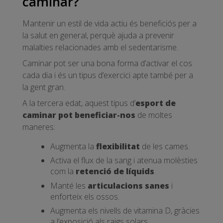
caminar?
Mantenir un estil de vida actiu és beneficiós per a
la salut en general, perquè ajuda a prevenir
malalties relacionades amb el sedentarisme.
Caminar pot ser una bona forma d’activar el cos
cada dia i és un tipus d’exercici apte també per a
la gent gran.
A la tercera edat, aquest tipus d’
esport de
caminar pot beneficiar-nos
de moltes
maneres:
Augmenta la
flexibilitat
de les cames.
Activa el flux de la sang i atenua molèsties
com la
retenció de líquids
.
Manté les
articulacions sanes
i
enforteix els ossos.
Augmenta els nivells de vitamina D, gràcies
a l’exposició als raigs solars.