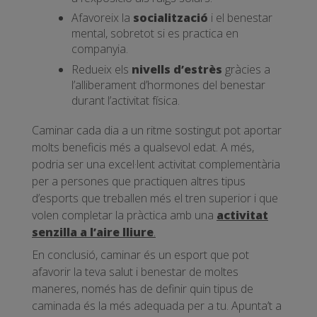
Afavoreix la
socialització
i el benestar
mental, sobretot si es practica en
companyia.
Redueix els
nivells d’estrès
gràcies a
l’alliberament d’hormones del benestar
durant l’activitat física.
Caminar cada dia a un ritme sostingut pot aportar
molts beneficis més a qualsevol edat. A més,
podria ser una excel·lent activitat complementària
per a persones que practiquen altres tipus
d’esports que treballen més el tren superior i que
volen completar la pràctica amb una
activitat
senzilla a l’aire lliure
.
En conclusió, caminar és un esport que pot
afavorir la teva salut i benestar de moltes
maneres, només has de definir quin tipus de
caminada és la més adequada per a tu. Apunta’t a