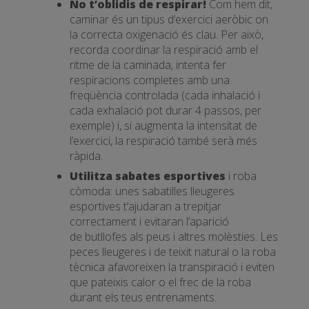
No t’oblidis de respirar!
Com hem dit,
caminar és un tipus d’exercici aeròbic on
la correcta oxigenació és clau. Per això,
recorda coordinar la respiració amb el
ritme de la caminada, intenta fer
respiracions completes amb una
freqüència controlada (cada inhalació i
cada exhalació pot durar 4 passos, per
exemple) i, si augmenta la intensitat de
l’exercici, la respiració també serà més
ràpida.
Utilitza sabates esportives
i roba
còmoda: unes sabatilles lleugeres
esportives t’ajudaran a trepitjar
correctament i evitaran l’aparició
de butllofes als peus i altres molèsties. Les
peces lleugeres i de teixit natural o la roba
tècnica afavoreixen la transpiració i eviten
que pateixis calor o el frec de la roba
durant els teus entrenaments.