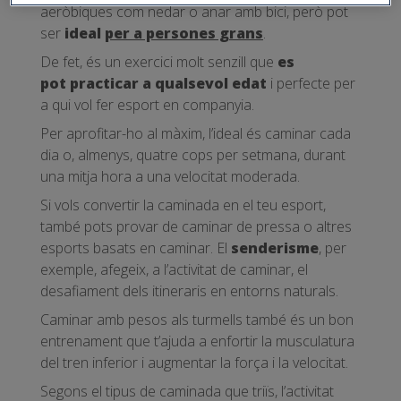
aeròbiques com nedar o anar amb bici, però pot
ser
ideal
per a persones grans
.
De fet, és un exercici molt senzill que
es
pot
practicar a qualsevol edat
i perfecte per
a qui vol fer esport en companyia.
Per aprofitar-ho al màxim, l’ideal és caminar cada
dia o, almenys, quatre cops per setmana, durant
una mitja hora a una velocitat moderada.
Si vols convertir la caminada en el teu esport,
també pots provar de caminar de pressa o altres
esports basats en caminar. El
senderisme
, per
exemple, afegeix, a l’activitat de caminar, el
desafiament dels itineraris en entorns naturals.
Caminar amb pesos als turmells també és un bon
entrenament que t’ajuda a enfortir la musculatura
del tren inferior i augmentar la força i la velocitat.
Segons el tipus de caminada que triïs, l’activitat