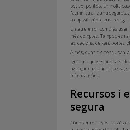
pot ser perillós. En molts ca
l'administra i quina segureta
a cap wifi públic que no sigui
Un altre error comú és usar 
més comptes. Tampoc és rar q
aplicacions, deixant portes o
A més, quan els nens usen la
Ignorar aquests punts és dei
avançar cap a una cibersegure
pràctica diària.
Recursos i e
segura
Conèixer recursos útils és cl
que protegeixen tots els dis