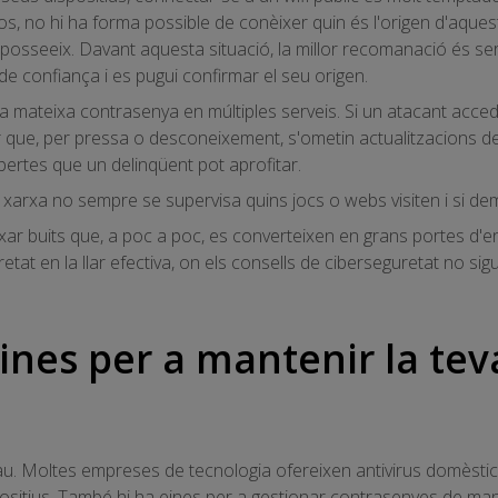
sos, no hi ha forma possible de conèixer quin és l'origen d'aque
t posseeix. Davant aquesta situació, la millor recomanació és se
 de confiança i es pugui confirmar el seu origen.
la mateixa contrasenya en múltiples serveis. Si un atacant acc
ue, per pressa o desconeixement, s'ometin actualitzacions de
bertes que un delinqüent pot aprofitar.
 xarxa no sempre se supervisa quins jocs o webs visiten i si d
xar buits que, a poc a poc, es converteixen en grans portes d'e
tat en la llar efectiva, on els consells de ciberseguretat no si
ines per a mantenir la teva 
au. Moltes empreses de tecnologia ofereixen antivirus domèstics
positius. També hi ha eines per a gestionar contrasenyes de mane