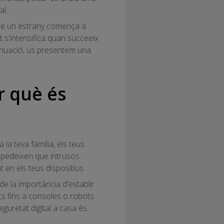
al.
que un estrany comença a
t s'intensifica quan succeeix
ntinuació, us presentem una
er què és
la teva família, els teus
impedeixen que intrusos
t en els teus dispositius.
 la importància d'establir
ts fins a consoles o robots
eguretat digital a casa és