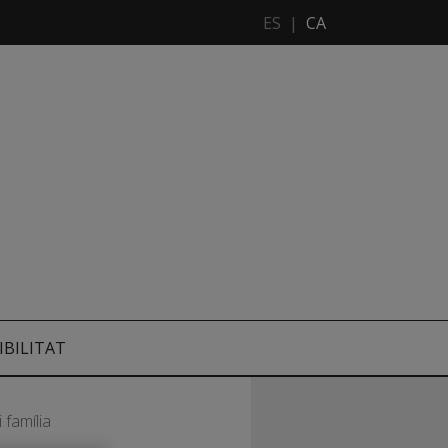
ES
|
CA
IBILITAT
 família