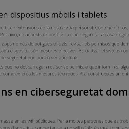
n dispositius mòbils i tablets
nvertit en extensions de la nostra vida personal. Contenen fotos,
. Per això, en aquests dispositius la ciberseguretat a casa exigei
apps només de botigues oficials, revisar els permisos que dema
ada dispositiu són mesures efectives. Actualitzar el sistema ope
s de seguretat que poden ser aprofitats.
ts que no descarreguin res sense permís, o que informin si alg
e complementa les mesures tècniques. Així construeixes un ento
ns en ciberseguretat dom
massa en les wifi públiques. Per a moltes persones que es trobe
 seus dispositius, connectar-se a un wifi públic és molt tempta