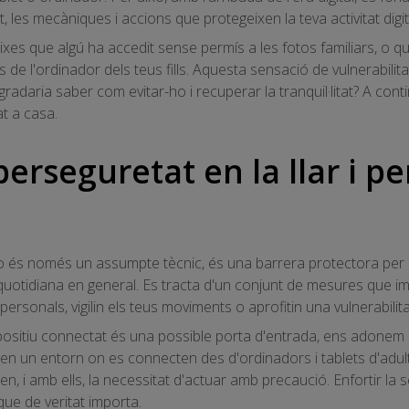
, les mecàniques i accions que protegeixen la teva activitat digit
xes que algú ha accedit sense permís a les fotos familiars, o 
de l'ordinador dels teus fills. Aquesta sensació de vulnerabilita
'agradaria saber com evitar-ho i recuperar la tranquil·litat? A co
at a casa.
berseguretat en la llar i p
no és només un assumpte tècnic, és una barrera protectora per a 
da quotidiana en general. Es tracta d'un conjunt de mesures que 
ersonals, vigilin els teus moviments o aprofitin una vulnerabilita
itiu connectat és una possible porta d'entrada, ens adonem de
 en un entorn on es connecten des d'ordinadors i tablets d'adul
n, i amb ells, la necessitat d'actuar amb precaució. Enfortir la s
que de veritat importa.