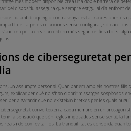
 xifratge més modern disponible crea una doble barrera de defens
i del dispositiu assegura que sempre estigui al dia enfront de v
dispositiu amb bloqueig o contrasenya, evitar xarxes obertes qu
partit de carpetes o funcions sense configurar, són accions q
'uneixen per a crear un entorn més segur, on fins i tot si algú
quips.
ns de ciberseguretat per 
lia
l fons, un assumpte personal. Quan parlem amb els nostres fills
egurs, explicar per què no s'han d'obrir missatges sospitosos e
usen per a garantir que no existeixin bretxes per les quals pugui
iberseguretat converteixen a cada membre en un protagonista 
de tenir la sensació que són regles imposades sense sentit, la fa
s reals i de com evitar-los. La tranquil·litat es consolida quan t