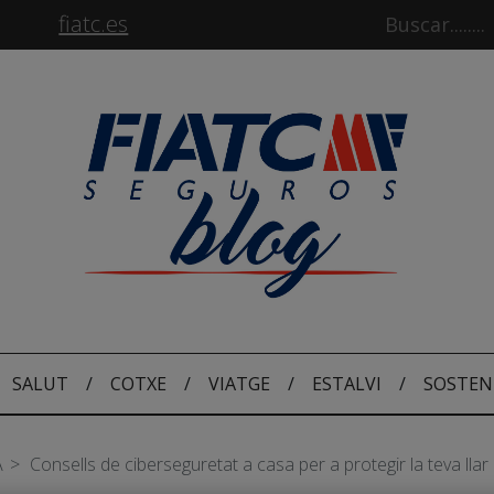
fiatc.es
SALUT
/
COTXE
/
VIATGE
/
ESTALVI
/
SOSTEN
A
Consells de ciberseguretat a casa per a protegir la teva llar i