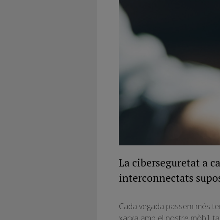
La ciberseguretat a ca
interconnectats supos
Cada vegada passem més temps
xarxa amb el nostre mòbil, ta