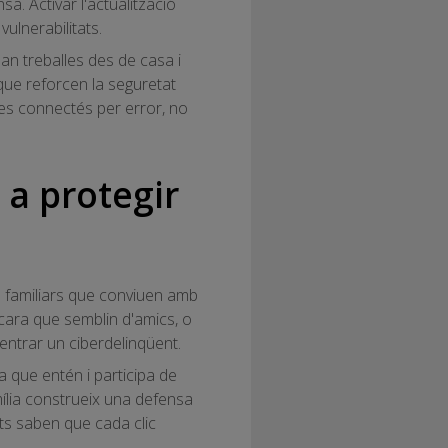
a. Activar l'actualització
ulnerabilitats.
an treballes des de casa i
ue reforcen la seguretat
 es connectés per error, no
a protegir
 o familiars que conviuen amb
ncara que semblin d'amics, o
 entrar un ciberdelinqüent.
que entén i participa de
mília construeix una defensa
ots saben que cada clic