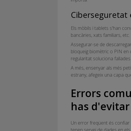
Ciberseguretat e
Els mòbils i tablets s'han co
bancàries, xats familiars, etc
Assegurar-se de descarregar 
bloqueig biomètric o PIN en c
regularitat soluciona fallade
A més, ensenyar als més peti
estrany, afegeix una capa qu
Errors comu
has d'evitar
Un error freqüent és confiar 
tenen servei de dades en els