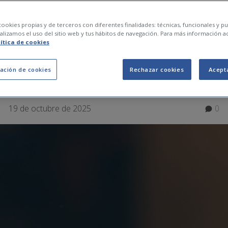
de ciberseguretat a c
ookies propias y de terceros con diferentes finalidades: técnicas, funcionales y pub
lizamos el uso del sitio web y tus hábitos de navegación. Para más información a
lítica de cookies
a teva llar i família
ación de cookies
Rechazar cookies
Acept
19 de octubre de 2025
0