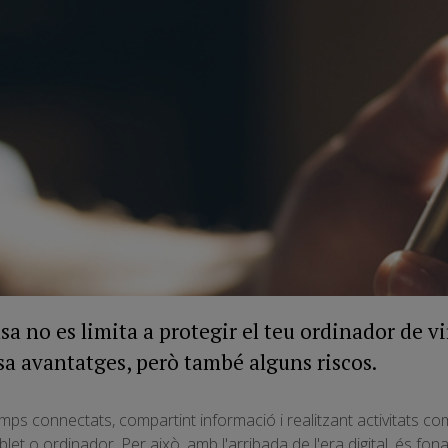
sa no es limita a protegir el teu ordinador de vi
a avantatges, però també alguns riscos.
 connectats, compartint informació i realitzant activitats com 
blet o ordinador. Per això, amb l'arribada de l'era digital, és f