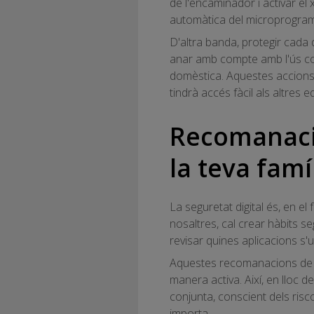
de l'encaminador i activar el
automàtica del microprogramar
D'altra banda, protegir cada 
anar amb compte amb l'ús com
domèstica. Aquestes accions s
tindrà accés fàcil als altres e
Recomanacio
la teva famí
La seguretat digital és, en e
nosaltres, cal crear hàbits s
revisar quines aplicacions s'
Aquestes recomanacions de c
manera activa. Així, en lloc 
conjunta, conscient dels risco
importa.