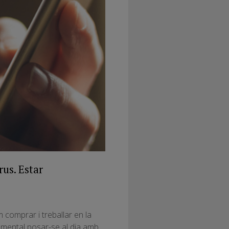
rus. Estar
comprar i treballar en la
onamental posar-se al dia amb