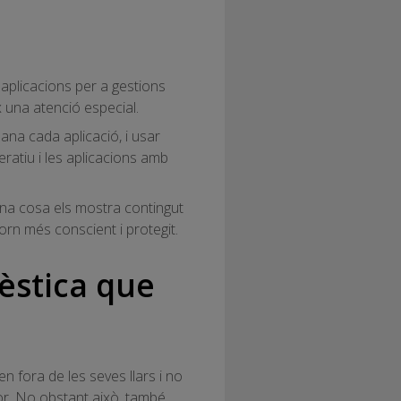
 aplicacions per a gestions
x una atenció especial.
na cada aplicació, i usar
ratiu i les aplicacions amb
una cosa els mostra contingut
rn més conscient i protegit.
èstica que
n fora de les seves llars i no
dor. No obstant això, també