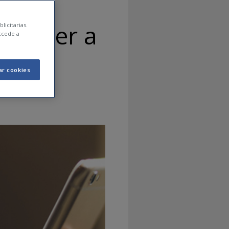
asa per a
licitarias.
ccede a
ar cookies