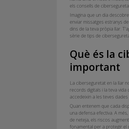
els consells de ciberseguretat
Imagina que un dia descobrei
enviar missatges estranys des 
dins de la teva pròpia llar. T
sèrie de tips de ciberseguret
Què és la ci
important
La ciberseguretat en la llar 
records digitals i la teva vi
accedeixin a les teves dades p
Quan entenem que cada dispos
una defensa efectiva. A més,
de neteja, els riscos augmente
fonamental per a protegir el 