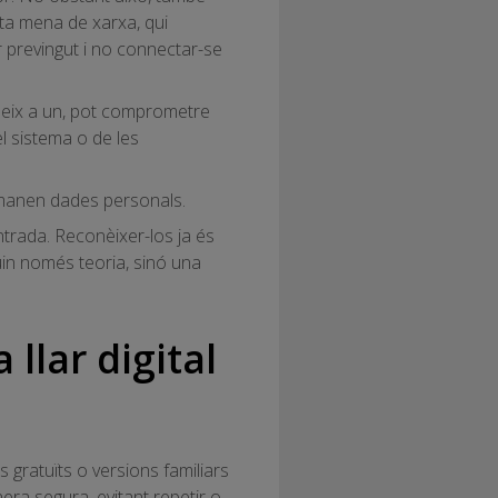
sta mena de xarxa, qui
r previngut i no connectar-se
edeix a un, pot comprometre
l sistema o de les
emanen dades personals.
ntrada. Reconèixer-los ja és
guin només teoria, sinó una
llar digital
 gratuïts o versions familiars
ra segura, evitant repetir o