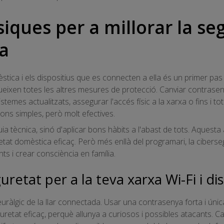
iques per a millorar la se
sa
stica i els dispositius que es connecten a ella és un primer pa
ueixen totes les altres mesures de protecció. Canviar contrase
stemes actualitzats, assegurar l'accés físic a la xarxa o fins i 
ions simples, però molt efectives.
ia tècnica, sinó d'aplicar bons hàbits a l'abast de tots. Aquesta
retat domèstica eficaç. Però més enllà del programari, la ciber
nts i crear consciència en família.
uretat per a la teva xarxa Wi-Fi i di
uràlgic de la llar connectada. Usar una contrasenya forta i única
guretat eficaç, perquè allunya a curiosos i possibles atacants. 