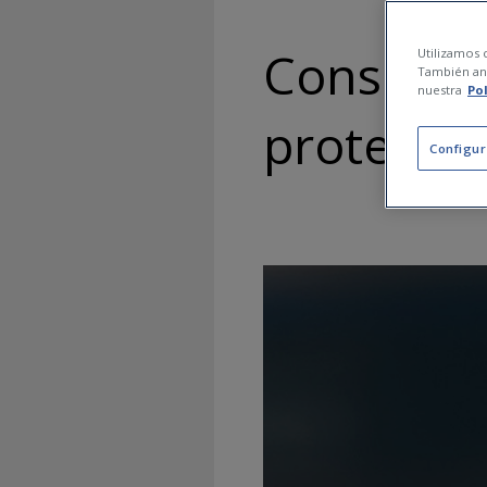
Consells 
Utilizamos c
También ana
nuestra
Po
protegir l
Configur