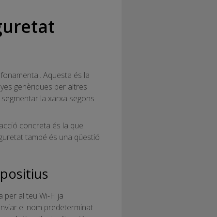
guretat
s fonamental. Aquesta és la
nyes genèriques per altres
tot segmentar la xarxa segons
 acció concreta és la que
seguretat també és una qüestió
spositius
 per al teu Wi-Fi ja
Canviar el nom predeterminat