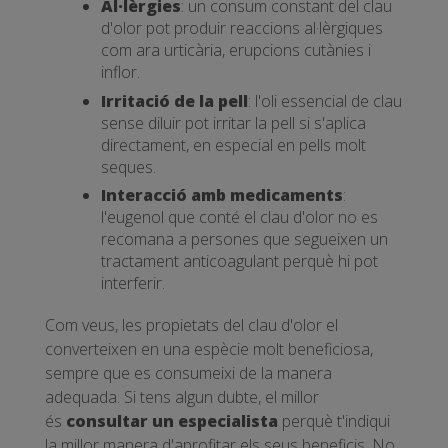
Al·lèrgies
: un consum constant del clau
d'olor pot produir reaccions al·lèrgiques
com ara urticària, erupcions cutànies i
inflor.
Irritació de la pell
: l'oli essencial de clau
sense diluir pot irritar la pell si s'aplica
directament, en especial en pells molt
seques.
Interacció amb medicaments
:
l'eugenol que conté el clau d'olor no es
recomana a persones que segueixen un
tractament anticoagulant perquè hi pot
interferir.
Com veus, les propietats del clau d'olor el
converteixen en una espècie molt beneficiosa,
sempre que es consumeixi de la manera
adequada. Si tens algun dubte, el millor
és
consultar un especialista
perquè t'indiqui
la millor manera d'aprofitar els seus beneficis. No