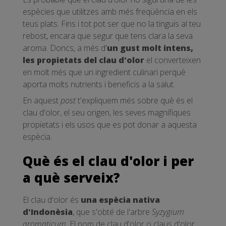
espècies que utilitzes amb més freqüència en els
teus plats. Fins i tot pot ser que no la tinguis al teu
rebost, encara que segur que tens clara la seva
aroma. Doncs, a més d'
un gust molt intens,
les propietats del clau d'olor
el converteixen
en molt més que un ingredient culinari perquè
aporta molts nutrients i beneficis a la salut.
En aquest
post
t'expliquem més sobre què és el
clau d'olor, el seu origen, les seves magnífiques
propietats i els usos que es pot donar a aquesta
espècia.
Què és el clau d'olor i per
a què serveix?
El clau d'olor és
una espècia nativa
d'Indonèsia
, que s'obté de l'arbre
Syzygium
aromaticum
. El nom de clau d'olor o claus d'olor