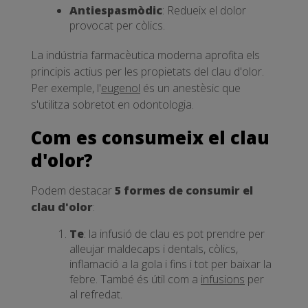
Antiespasmòdic
: Redueix el dolor
provocat per còlics.
La indústria farmacèutica moderna aprofita els
principis actius per les propietats del clau d'olor.
Per exemple, l'
eugenol
és un anestèsic que
s'utilitza sobretot en odontologia.
Com es consumeix el clau
d'olor?
Podem destacar
5 formes de consumir el
clau d'olor
:
Te
: la infusió de clau es pot prendre per
alleujar maldecaps i dentals, còlics,
inflamació a la gola i fins i tot per baixar la
febre. També és útil com a
infusions
per
al refredat.