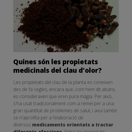
Quines són les propietats
medicinals del clau d'olor?
Les propietats del clau de la planta es coneixen
des de fa segles, encara que, com hem dit abans,
es consideraven que eren pura màgia. Per això,
s'ha usat tradicionalment com a remei per a una
gran quantitat de problemes de salut, i avui també
se n'aprofita per a l'elaboració de
diversos
medicaments orientats a tractar
diferents afeccions
. Entre les propietats