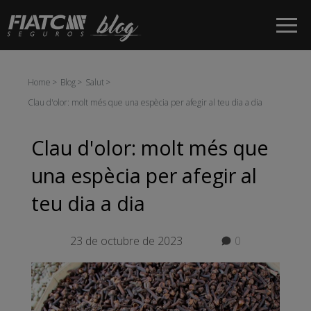
Salta al contingut principal
Home
Blog
Salut
Clau d'olor: molt més que una espècia per afegir al teu dia a dia
Clau d'olor: molt més que
una espècia per afegir al
teu dia a dia
23 de octubre de 2023
0