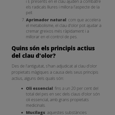
i E presents en el clau ajuden a combatre
els radicals lliures i millora l'aspecte de la
pell.
Aprimador natural
: com que accelera
el metabolisme, el clau d'olor pot ajudar a
cremar greixos més ràpidament i a
millorar en el control de pes.
Quins són els principis actius
del clau d'olor?
Des de l'antiguitat, s'han adjudicat al clau d'olor
propietats màgiques a causa dels seus principis
actius, alguns dels quals són:
Oli essencial
: fins a un 20 per cent del
total del pes en sec dels claus d'olor són
oli essencial, amb grans propietats
medicinals.
Mucílags
: aquestes substàncies