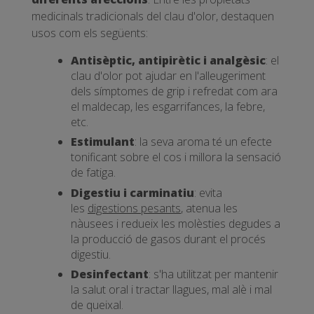
medicinals tradicionals del clau d'olor, destaquen
usos com els següents:
Antisèptic, antipirètic i analgèsic
: el
clau d'olor pot ajudar en l'alleugeriment
dels símptomes de grip i refredat com ara
el maldecap, les esgarrifances, la febre,
etc.
Estimulant
: la seva aroma té un efecte
tonificant sobre el cos i millora la sensació
de fatiga.
Digestiu i carminatiu
: evita
les
digestions pesants
, atenua les
nàusees i redueix les molèsties degudes a
la producció de gasos durant el procés
digestiu.
Desinfectant
: s'ha utilitzat per mantenir
la salut oral i tractar llagues, mal alè i mal
de queixal.