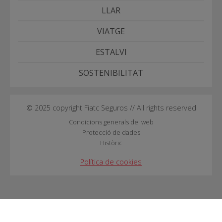
LLAR
VIATGE
ESTALVI
SOSTENIBILITAT
© 2025 copyright Fiatc Seguros // All rights reserved
Condicions generals del web
Protecció de dades
Històric
Política de cookies