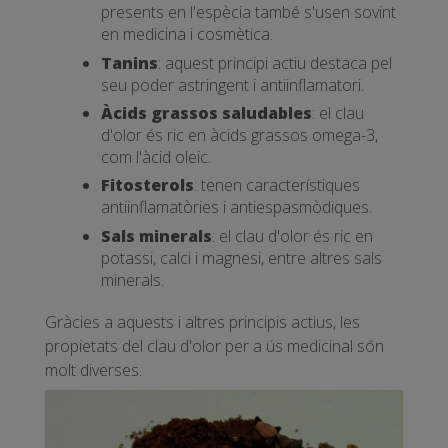
presents en l'espècia també s'usen sovint
en medicina i cosmètica.
Tanins
: aquest principi actiu destaca pel
seu poder astringent i antiinflamatori.
Àcids grassos saludables
: el clau
d'olor és ric en àcids grassos omega-3,
com l'àcid oleic.
Fitosterols
: tenen característiques
antiinflamatòries i antiespasmòdiques.
Sals minerals
: el clau d'olor és ric en
potassi, calci i magnesi, entre altres sals
minerals.
Gràcies a aquests i altres principis actius, les
propietats del clau d'olor per a ús medicinal són
molt diverses.