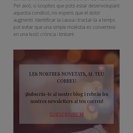
Per això, si sospites que pots estar desenvolupant
aquesta condició, no esperis que el dolor
augmenti. Identificar la causa i tractar-la a temps
pot evitar que una simple molèstia es converteixi
en una lesió crònica i limitant.
LES NOSTRES NOVETATS, AL TEU
CORREU
¡Subscriu-te al nostre blog i rebràs les
nostres newsletters al teu correu!
SUBSCRIURE’M