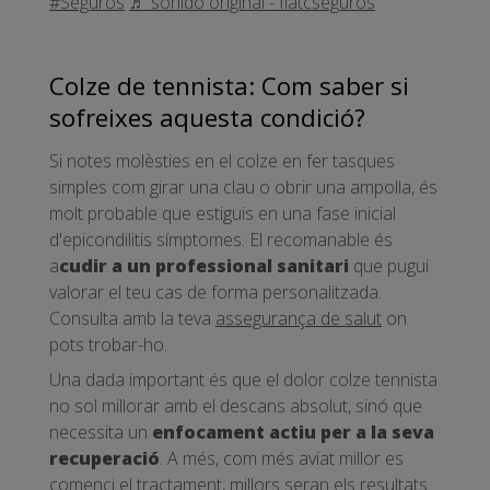
#Seguros
♬ sonido original - fiatcseguros
Colze de tennista: Com saber si
sofreixes aquesta condició?
Si notes molèsties en el colze en fer tasques
simples com girar una clau o obrir una ampolla, és
molt probable que estiguis en una fase inicial
d'epicondilitis símptomes. El recomanable és
a
cudir a un professional sanitari
que pugui
valorar el teu cas de forma personalitzada.
Consulta amb la teva
assegurança de salut
on
pots trobar-ho.
Una dada important és que el dolor colze tennista
no sol millorar amb el descans absolut, sinó que
necessita un
enfocament actiu per a la seva
recuperació
. A més, com més aviat millor es
comenci el tractament, millors seran els resultats.