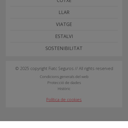
COTXE
LLAR
VIATGE
ESTALVI
SOSTENIBILITAT
© 2025 copyright Fiatc Seguros // All rights reserved
Condicions generals del web
Protecció de dades
Històric
Política de cookies