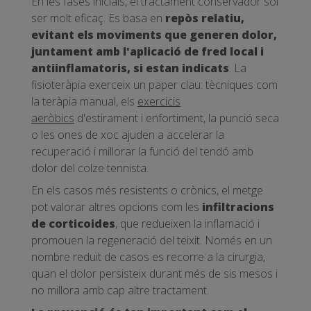
En les fases inicials, el tractament conservador sol
ser molt eficaç. Es basa en
repòs relatiu,
evitant els moviments que generen dolor,
juntament amb l'aplicació de fred local i
antiinflamatoris, si estan indicats
. La
fisioteràpia exerceix un paper clau: tècniques com
la teràpia manual, els
exercicis
aeròbics
d'estirament i enfortiment, la punció seca
o les ones de xoc ajuden a accelerar la
recuperació i millorar la funció del tendó amb
dolor del colze tennista.
En els casos més resistents o crònics, el metge
pot valorar altres opcions com les
infiltracions
de corticoides
, que redueixen la inflamació i
promouen la regeneració del teixit. Només en un
nombre reduït de casos es recorre a la cirurgia,
quan el dolor persisteix durant més de sis mesos i
no millora amb cap altre tractament.