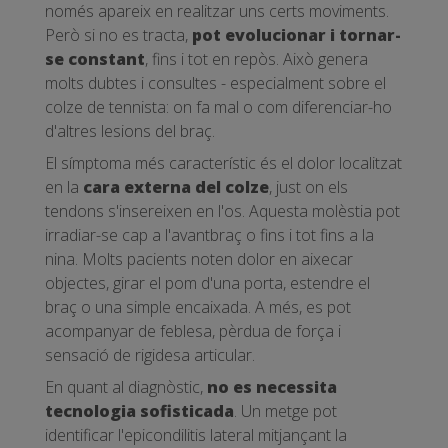
només apareix en realitzar uns certs moviments.
Però si no es tracta,
pot evolucionar i tornar-
se constant
, fins i tot en repòs. Això genera
molts dubtes i consultes - especialment sobre el
colze de tennista: on fa mal o com diferenciar-ho
d'altres lesions del braç.
El símptoma més característic és el dolor localitzat
en la
cara externa del colze
, just on els
tendons s'insereixen en l'os. Aquesta molèstia pot
irradiar-se cap a l'avantbraç o fins i tot fins a la
nina. Molts pacients noten dolor en aixecar
objectes, girar el pom d'una porta, estendre el
braç o una simple encaixada. A més, es pot
acompanyar de feblesa, pèrdua de força i
sensació de rigidesa articular.
En quant al diagnòstic,
no es necessita
tecnologia sofisticada
. Un metge pot
identificar l'epicondilitis lateral mitjançant la