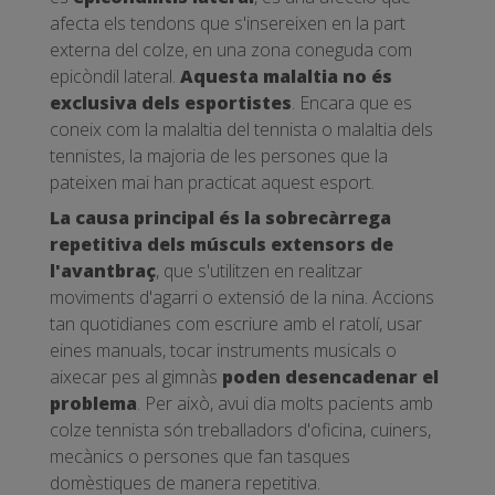
afecta els tendons que s'insereixen en la part
externa del colze, en una zona coneguda com
epicòndil lateral.
Aquesta malaltia no és
exclusiva dels esportistes
. Encara que es
coneix com la malaltia del tennista o malaltia dels
tennistes, la majoria de les persones que la
pateixen mai han practicat aquest esport.
La causa principal és la sobrecàrrega
repetitiva dels músculs extensors de
l'avantbraç
, que s'utilitzen en realitzar
moviments d'agarri o extensió de la nina. Accions
tan quotidianes com escriure amb el ratolí, usar
eines manuals, tocar instruments musicals o
aixecar pes al gimnàs
poden desencadenar el
problema
. Per això, avui dia molts pacients amb
colze tennista són treballadors d'oficina, cuiners,
mecànics o persones que fan tasques
domèstiques de manera repetitiva.