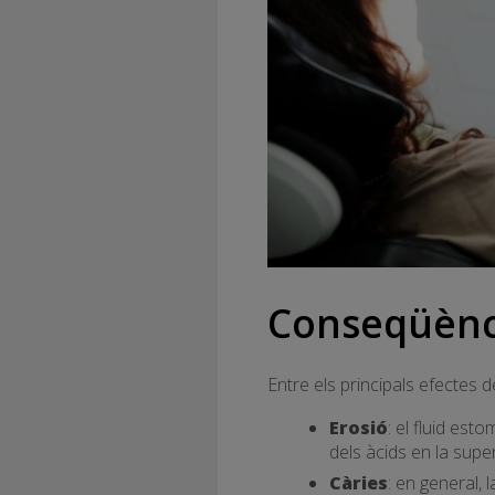
Conseqüèncie
Entre els principals efectes 
Erosió
: el fluid es
dels àcids en la super
Càries
: en general, 