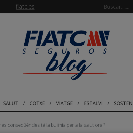
fiatc.es
SALUT
/
COTXE
/
VIATGE
/
ESTALVI
/
SOSTEN
es conseqüències té la bulímia per a la salut oral?