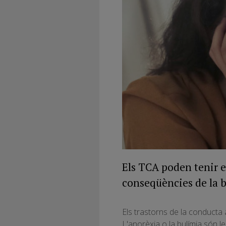
Els TCA poden tenir ef
conseqüències de la b
Els trastorns de la conducta 
L'anorèxia o la bulímia són 