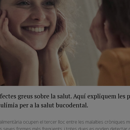
ectes greus sobre la salut. Aquí expliquem les 
ulímia per a la salut bucodental.
alimentària ocupen el tercer lloc entre les malalties cròniques
les seves formes més freqüents, i totes dues es poden detectar