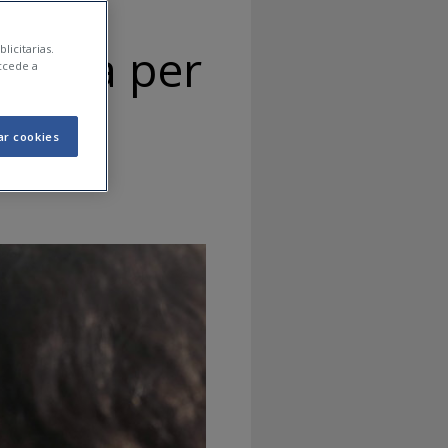
límia per
licitarias.
ccede a
ar cookies