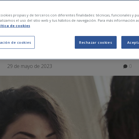
nseqüències té la bu
ookies propias y de terceros con diferentes finalidades: técnicas, funcionales y pub
lizamos el uso del sitio web y tus hábitos de navegación. Para más información a
lítica de cookies
 oral?
ación de cookies
Rechazar cookies
Acept
29 de mayo de 2023
0