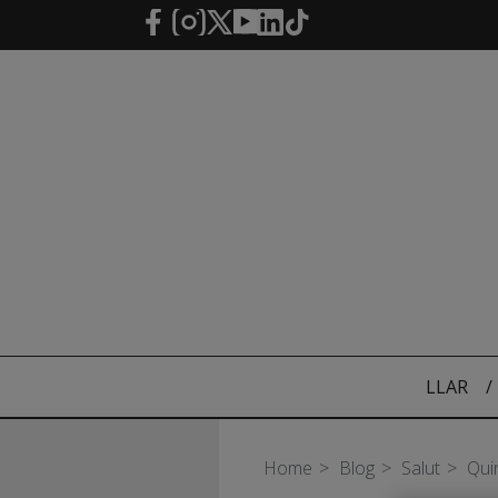
Salta al contingut principal
LLAR
/
Home
Blog
Salut
Quin