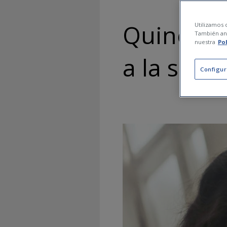
Quines co
Utilizamos c
También ana
nuestra
Po
a la salut
Configur