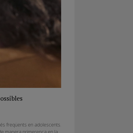
possibles
 més freqüents en adolescents.
 de manera primerenca en la