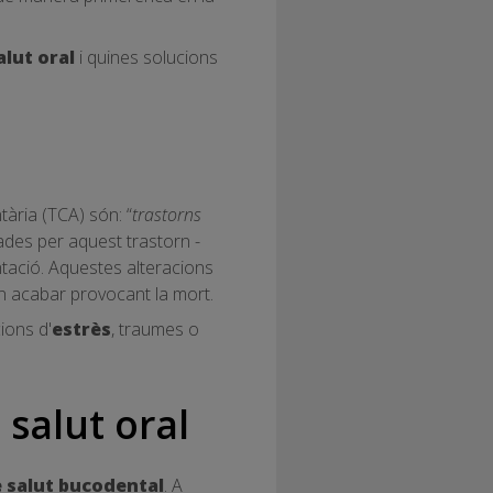
alut oral
i quines solucions
tària (TCA) són: “
trastorns
ades per aquest trastorn -
tació. Aquestes alteracions
n acabar provocant la mort.
ions d'
estrès
, traumes o
 salut oral
e salut bucodental
. A