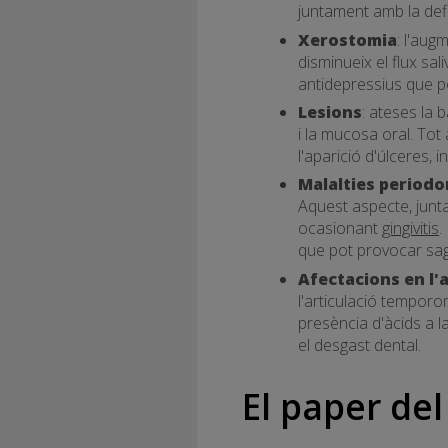
juntament amb la defic
Xerostomia
: l'aug
disminueix el flux sa
antidepressius que 
Lesions
: ateses la 
i la mucosa oral. Tot
l'aparició d'úlceres, i
Malalties periodo
Aquest aspecte, juntam
ocasionant
gingivitis
.
que pot provocar sagn
Afectacions en l'
l'articulació tempor
presència d'àcids a la
el desgast dental.
El paper del