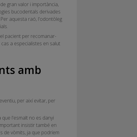
de gran valor i importància,
logies bucodentals derivades
l. Per aquesta raó, l'odontòleg
als.
 el pacient per recomanar-
 cas a especialistes en salut
ents amb
ntiu, per així evitar, per
 que l'esmalt no es danyi
 important insistir també en
dis de vòmits, ja que podríem