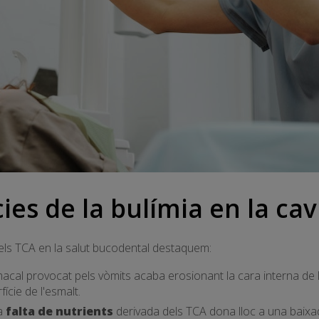
s de la bulímia en la cavi
dels TCA en la salut bucodental destaquem:
tomacal provocat pels vòmits acaba erosionant la cara interna de 
fície de l'esmalt.
la
falta de nutrients
derivada dels TCA dona lloc a una baixad