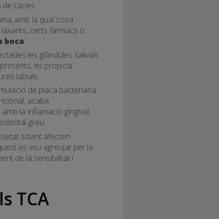
 de càries.
iana, amb la qual cosa
 laxants, certs fàrmacs o
a boca
.
ectades les glàndules salivals
 presents, es propicia
ures labials.
mulació de placa bacteriana.
ricional, acaba
amb la inflamació gingival,
iodontal greu.
nsietat sovint afecten
quest es veu agreujat per la
nt de la sensibilitat i
ls TCA