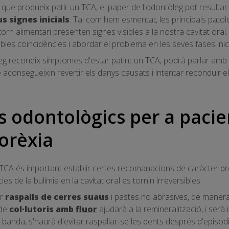
que produeix patir un TCA, el paper de l'odontòleg pot resultar 
s signes inicials
. Tal com hem esmentat, les principals pato
storn alimentari presenten signes visibles a la nostra cavitat ora
les coincidències i abordar el problema en les seves fases inici
òleg reconeix símptomes d'estar patint un TCA, podrà parlar amb
aconsegueixin revertir els danys causats i intentar reconduir el
 odontològics per a paci
norèxia
CA és important establir certes recomanacions de caràcter preve
 de la bulímia en la cavitat oral es tornin irreversibles.
ar
raspalls de cerres suaus
i pastes no abrasives, de manera
 de
col·lutoris amb
fluor
ajudarà a la remineralització, i serà
ra banda, s'haurà d'evitar raspallar-se les dents després d'episo