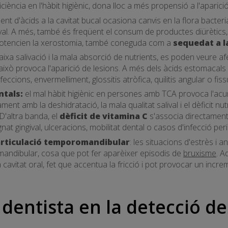
iència en l'hàbit higiènic, dona lloc a més propensió a l'aparició
ment d'àcids a la cavitat bucal ocasiona canvis en la flora bacter
lival. A més, també és freqüent el consum de productes diürètics,
potencien la xerostomia, també coneguda com a
sequedat a l
baixa salivació i la mala absorció de nutrients, es poden veure af
 això provoca l'aparició de lesions. A més dels àcids estomacals
nfeccions, envermelliment, glossitis atròfica, quilitis angular o fiss
ntals:
el mal hàbit higiènic en persones amb TCA provoca l'acu
ent amb la deshidratació, la mala qualitat salival i el dèficit nut
 D'altra banda, el
dèficit de vitamina C
s'associa directament 
at gingival, ulceracions, mobilitat dental o casos d'infecció per
articulació temporo
mandibular
: les situacions d'estrès i a
omandibular, cosa que pot fer aparèixer episodis de
bruxisme
. A
 cavitat oral, fet que accentua la fricció i pot provocar un increme
 dentista en la detecció de