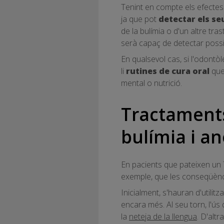
Tenint en compte els efectes 
ja que pot
detectar els seu
de la bulímia o d'un altre tra
serà capaç de detectar possib
En qualsevol cas, si l'odont
li
rutines de cura oral
que 
mental o nutrició.
Tractaments
bulímia i a
En pacients que pateixen un T
exemple, que les conseqüències
Inicialment, s'hauran d'utilitz
encara més. Al seu torn, l'ús
la
neteja de la llengua
. D'alt