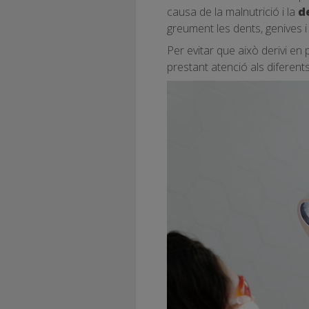
causa de la malnutrició i la
d
greument les dents, genives i
Per evitar que això derivi e
prestant atenció als diferent