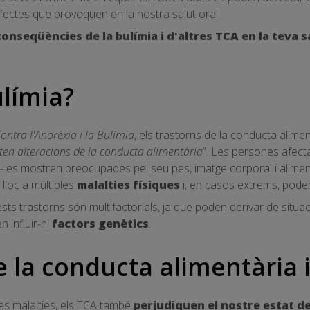
fectes que provoquen en la nostra salut oral.
conseqüències de la bulímia i d'altres TCA en la teva s
ulímia?
ontra l'Anorèxia i la Bulímia
, els trastorns de la conducta alimen
ten alteracions de la conducta alimentària
”. Les persones afect
- es mostren preocupades pel seu pes, imatge corporal i alimen
lloc a múltiples
malalties físiques
i, en casos extrems, pode
sts trastorns són multifactorials, ja que poden derivar de situac
 influir-hi
factors genètics
.
 la conducta alimentària i
les malalties, els TCA també
perjudiquen el nostre estat d