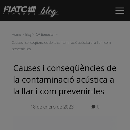
Salta al contingut principal
Home
Blog
CA Benestar
Causes i conseqüències de la contaminació acústica a la llar i com
prevenir-les
Causes i conseqüències de
la contaminació acústica a
la llar i com prevenir-les
18 de enero de 2023
0