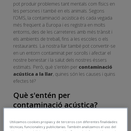
pot produir problemes tant mentals com físics en
les persones i també en els animals. Segons
l'OMS, la contaminació acústica és cada vegada
més freqüent a Europa i es registra en molts
entorns, des de les carreteres amb més trànsit i
els ambients de treball, fins a les escoles o els
restaurants. La nostra llar també pot convertir-se
en un entorn contaminat per sorolls i afectar el
nostre benestar i la salut dels nostres éssers
estimats. Però, què s'entén per
contaminació
acústica a la llar
, quines són les causes i quins
efectes té?
Què s'entén per
contaminació acústica?
La paraula contaminació ve del
Utilizamos cookies propias y de terceros con diferentes finalidades:
llatí
contaminatio,
que és sinònim de brutícia, per
técnicas, funcionales y publicitarias. También analizamos el uso del