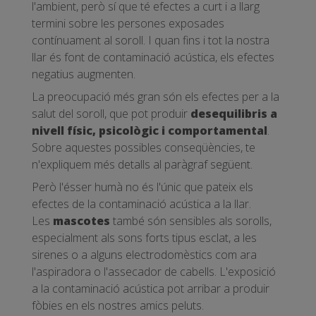
l'ambient, però sí que té efectes a curt i a llarg
termini sobre les persones exposades
contínuament al soroll. I quan fins i tot la nostra
llar és font de contaminació acústica, els efectes
negatius augmenten.
La preocupació més gran són els efectes per a la
salut del soroll, que pot produir
desequilibris a
nivell físic, psicològic i comportamental
.
Sobre aquestes possibles conseqüències, te
n'expliquem més detalls al paràgraf següent.
Però l'ésser humà no és l'únic que pateix els
efectes de la contaminació acústica a la llar.
Les
mascotes
també són sensibles als sorolls,
especialment als sons forts tipus esclat, a les
sirenes o a alguns electrodomèstics com ara
l'aspiradora o l'assecador de cabells. L'exposició
a la contaminació acústica pot arribar a produir
fòbies en els nostres amics peluts.