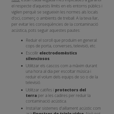
el respecte d'aquests límits en els entorns públics i
vigilen perquè se segueixin les normes als locals
d'oci, comerç o ambients de treball. A la teva llar,
per evitar les conseqüències de la contaminació
acústica, pots seguir aquestes pautes:
Reduir el soroll que produïm en general:
cops de porta, converses, televisió, etc.
Escollir
electrodomèstics
silenciosos
.
Utilitzar els cascos com a màxim durant
una hora al dia per escoltar música i
reduir el volum dels equips de so o de la
televisió.
Utilitzar catifes i
protectors del
terra
per a les cadires per reduir la
contaminació acústica.
Instal·lar sistemes d'aïllament acústic com
ara
finestres de triple vidre
. Això pot