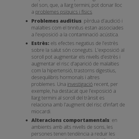
del son, que, a llarg termini, pot donar lloc
a
problemes psíquics i físics
.
Problemes auditius
: pèrdua d'audició i
malalties com el tinnitus estan associades
a l'exposició a la contaminació acústica.
Estrès:
els efectes negatius de l'estrès
sobre la salut són coneguts. L'exposició al
soroll pot augmentar els nivells d'estrès i
augmentar el risc d'aparició de malalties
com la hipertensió, trastorns digestius,
desequilibris hormonals i altres
problemes. Una
investigació
recent, per
exemple, ha destacat que l'exposició a
llarg termini al soroll del trànsit es
relaciona amb l'augment del risc d'infart de
miocardi.
Alteracions comportamentals
: en
ambients amb alts nivells de sons, les
persones tenen tendència a reduir les