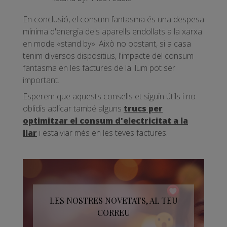
En conclusió, el consum fantasma és una despesa
mínima d'energia dels aparells endollats a la xarxa
en mode «stand by». Això no obstant, si a casa
tenim diversos dispositius, l'impacte del consum
fantasma en les factures de la llum pot ser
important.
Esperem que aquests consells et siguin útils i no
oblidis aplicar també alguns
trucs per
optimitzar el consum d'electricitat a la
llar
i estalviar més en les teves factures.
LES NOSTRES NOVETATS, AL TEU
CORREU