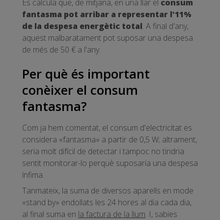
Es calcula que, de mitjana, en una llar el
consum
fantasma pot arribar a representar l'11%
de la despesa energètic total
. A final d'any,
aquest malbaratament pot suposar una despesa
de més de 50 € a l'any.
Per què és important
conèixer el consum
fantasma?
Com ja hem comentat, el consum d'electricitat es
considera «fantasma» a partir de 0,5 W; altrament,
seria molt difícil de detectar i tampoc no tindria
sentit monitorar-lo perquè suposaria una despesa
ínfima.
Tanmateix, la suma de diversos aparells en mode
«stand by» endollats les 24 hores al dia cada dia,
al final suma en
la factura de la llum
. I, sabies