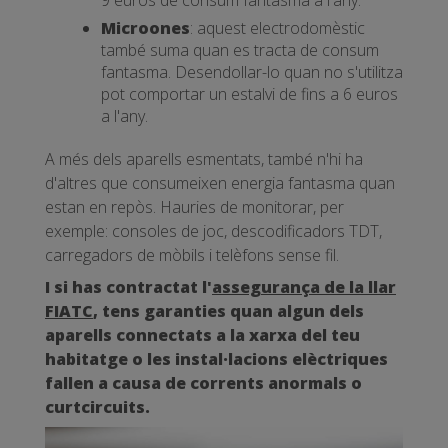
9 euros de consum fantasma a l'any.
Microones
: aquest electrodomèstic
també suma quan es tracta de consum
fantasma. Desendollar-lo quan no s'utilitza
pot comportar un estalvi de fins a 6 euros
a l'any.
A més dels aparells esmentats, també n'hi ha
d'altres que consumeixen energia fantasma quan
estan en repòs. Hauries de monitorar, per
exemple: consoles de joc, descodificadors TDT,
carregadors de mòbils i telèfons sense fil.
I si has contractat l'
assegurança de la llar
FIATC
, tens garanties quan algun dels
aparells connectats a la xarxa del teu
habitatge o les instal·lacions elèctriques
fallen a causa de corrents anormals o
curtcircuits.