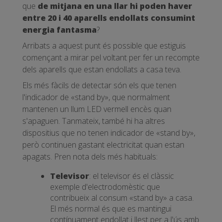
que
de mitjana en una llar hi poden haver
entre 20 i 40 aparells endollats consumint
energia fantasma
?
Arribats a aquest punt és possible que estiguis
començant a mirar pel voltant per fer un recompte
dels aparells que estan endollats a casa teva.
Els més fàcils de detectar són els que tenen
l'indicador de «stand by», que normalment
mantenen un llum LED vermell encès quan
s'apaguen. Tanmateix, també hi ha altres
dispositius que no tenen indicador de «stand by»,
però continuen gastant electricitat quan estan
apagats. Pren nota dels més habituals:
Televisor
: el televisor és el clàssic
exemple d'electrodomèstic que
contribueix al consum «stand by» a casa.
El més normal és que es mantingui
contínuament endollat i llest per a l'ús amb