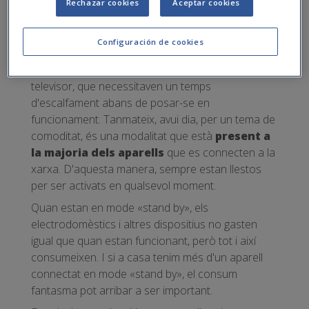
Rechazar cookies
Aceptar cookies
Per indicar aquesta mena de consum elèctric
també s'empra el terme
stand by.
Configuración de cookies
Aquest mode «en espera» dels aparells elèctrics
es va desenvolupar per a dispositius com ara el
televisor, que necessitaven un temps
d'escalfament abans de posar-se en
funcionament. Tanmateix, avui dia, per un tema de
comoditat, és una modalitat que està
present a
la majoria dels aparells
que es connecten a la
xarxa. D'aquesta manera, sempre estan llestos
per ser activats en qualsevol moment.
Quan estan en mode «stand by», els
electrodomèstics i altres dispositius no gasten
igual que quan estan funcionant, però tot i així
consumeixen. I si a casa tenim més d'un aparell
connectat en mode «stand by», el consum
fantasma pot arribar a ser important.