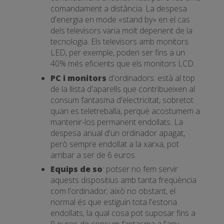
comandament a distància. La despesa
d'energia en mode «stand by» en el cas
dels televisors varia molt depenent de la
tecnologia. Els televisors amb monitors
LED, per exemple, poden ser fins a un
40% més eficients que els monitors LCD.
PC i monitors
d'ordinadors: està al top
de la llista d'aparells que contribueixen al
consum fantasma d'electricitat, sobretot
quan es teletreballa, perquè acostumem a
mantenir-los permanent endollats. La
despesa anual d'un ordinador apagat,
però sempre endollat a la xarxa, pot
arribar a ser de 6 euros.
Equips de so
: potser no fem servir
aquests dispositius amb tanta freqüència
com l'ordinador; això no obstant, el
normal és que estiguin tota l'estona
endollats, la qual cosa pot suposar fins a