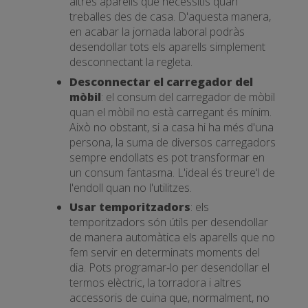
altres aparells que necessitis quan
treballes des de casa. D'aquesta manera,
en acabar la jornada laboral podràs
desendollar tots els aparells simplement
desconnectant la regleta.
Desconnectar el carregador del
mòbil
: el consum del carregador de mòbil
quan el mòbil no està carregant és mínim.
Això no obstant, si a casa hi ha més d'una
persona, la suma de diversos carregadors
sempre endollats es pot transformar en
un consum fantasma. L'ideal és treure'l de
l'endoll quan no l'utilitzes.
Usar temporitzadors
: els
temporitzadors són útils per desendollar
de manera automàtica els aparells que no
fem servir en determinats moments del
dia. Pots programar-lo per desendollar el
termos elèctric, la torradora i altres
accessoris de cuina que, normalment, no