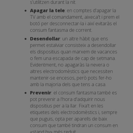
s'utilitzen durant la nit.
Apagar la tele
: en comptes d'apagar la
TV amb el comandament, aixeca't i prem el
botó per desconnectar-la i així evitaràs el
consum fantasma de corrent.
Desendollar
: un altre hàbit que ens
permet estalviar consisteix a desendollar
els dispositius quan marxem de vacances
o fem una escapada de cap de setmana.
Evidentment, no apagaràs la nevera o
altres electrodomèstics que necessiten
mantenir-se encesos, però pots fer-ho
amb la majoria dels que tens a casa.
Prevenir
: el consum fantasma també es
pot prevenir a l'hora d'adquirir nous
dispositius per a la llar. Fixa't en les
etiquetes dels electrodomèstics i, sempre
que puguis, opta per aparells de baix
consum que també tindran un consum en
«stand by» més reduït.