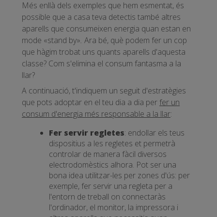
Més enllà dels exemples que hem esmentat, és
possible que a casa teva detectis també altres
aparells que consumeixen energia quan estan en
mode «stand by»
.
Ara bé, què podem fer un cop
que hàgim trobat uns quants aparells d'aquesta
classe? Com s'elimina el consum fantasma a la
llar?
A continuació, t'indiquem un seguit d'estratègies
que pots adoptar en el teu dia a dia per
fer un
consum d'energia més responsable a la llar
:
Fer servir regletes
: endollar els teus
dispositius a les regletes et permetrà
controlar de manera fàcil diversos
electrodomèstics alhora. Pot ser una
bona idea utilitzar-les per zones d'ús: per
exemple, fer servir una regleta per a
l'entorn de treball on connectaràs
l'ordinador, el monitor, la impressora i