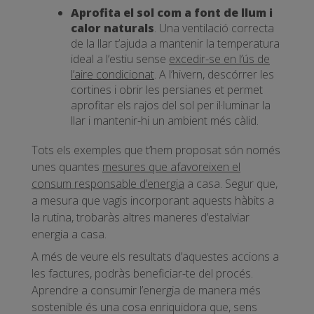
Aprofita el sol com a font de llum i
calor naturals
. Una ventilació correcta
de la llar t’ajuda a mantenir la temperatura
ideal a l’estiu sense
excedir-se en l’ús de
l’aire condicionat
. A l’hivern, descórrer les
cortines i obrir les persianes et permet
aprofitar els rajos del sol per il·luminar la
llar i mantenir-hi un ambient més càlid.
Tots els exemples que t’hem proposat són només
unes quantes
mesures que afavoreixen el
consum responsable d’energia
a casa. Segur que,
a mesura que vagis incorporant aquests hàbits a
la rutina, trobaràs altres maneres d’estalviar
energia a casa.
A més de veure els resultats d’aquestes accions a
les factures, podràs beneficiar-te del procés.
Aprendre a consumir l’energia de manera més
sostenible és una cosa enriquidora que, sens