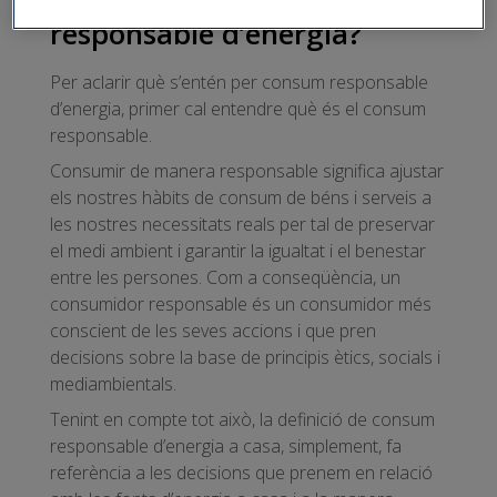
responsable d’energia?
Per aclarir què s’entén per consum responsable
d’energia, primer cal entendre què és el consum
responsable.
Consumir de manera responsable significa ajustar
els nostres hàbits de consum de béns i serveis a
les nostres necessitats reals per tal de preservar
el medi ambient i garantir la igualtat i el benestar
entre les persones. Com a conseqüència, un
consumidor responsable és un consumidor més
conscient de les seves accions i que pren
decisions sobre la base de principis ètics, socials i
mediambientals.
Tenint en compte tot això, la definició de consum
responsable d’energia a casa, simplement, fa
referència a les decisions que prenem en relació