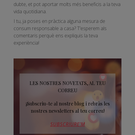
dubte, et pot aportar molts més beneficis a la teva
vida quotidiana.
I tu, ja poses en pràctica alguna mesura de
consum responsable a casa? T’esperem als
comentaris perquè ens expliquis la teva
experiència!
LES NOSTRES NOVETATS, AL TEU
CORREU
¡Subscriu-te al nostre blog i rebràs les
nostres newsletters al teu correu!
SUBSCRIURE’M