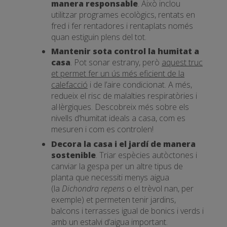
manera responsable
. Això inclou
utilitzar programes ecològics, rentats en
fred i fer rentadores i rentaplats només
quan estiguin plens del tot.
Mantenir sota control la humitat a
casa
. Pot sonar estrany, però
aquest truc
et permet fer un ús més eficient de la
calefacció
i de l’aire condicionat. A més,
redueix el risc de malalties respiratòries i
al·lèrgiques. Descobreix més sobre els
nivells d’humitat ideals a casa, com es
mesuren i com es controlen!
Decora la casa i el jardí de manera
sostenible
. Triar espècies autòctones i
canviar la gespa per un altre tipus de
planta que necessiti menys aigua
(la
Dichondra repens
o el trèvol nan, per
exemple) et permeten tenir jardins,
balcons i terrasses igual de bonics i verds i
amb un estalvi d’aigua important.