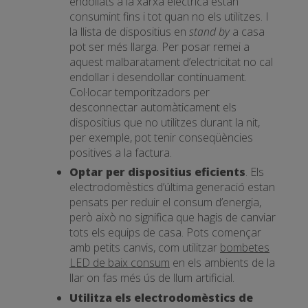
endollats a la xarxa elèctrica estan
consumint fins i tot quan no els utilitzes. I
la llista de dispositius en
stand by
a casa
pot ser més llarga. Per posar remei a
aquest malbaratament d’electricitat no cal
endollar i desendollar contínuament.
Col·locar temporitzadors per
desconnectar automàticament els
dispositius que no utilitzes durant la nit,
per exemple, pot tenir conseqüències
positives a la factura.
Optar per dispositius eficients
. Els
electrodomèstics d’última generació estan
pensats per reduir el consum d’energia,
però això no significa que hagis de canviar
tots els equips de casa. Pots començar
amb petits canvis, com utilitzar
bombetes
LED de baix consum
en els ambients de la
llar on fas més ús de llum artificial.
Utilitza els electrodomèstics de