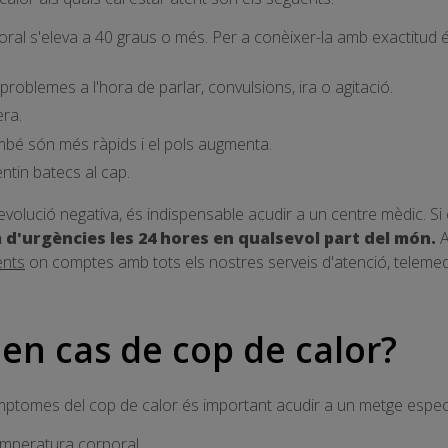
ral s'eleva a 40 graus o més. Per a conèixer-la amb exactitud
problemes a l'hora de parlar, convulsions, ira o agitació.
era.
ambé són més ràpids i el pols augmenta.
ntin batecs al cap.
evolució negativa, és indispensable acudir a un centre mèdic. S
 d'urgències les 24 hores en qualsevol part del món.
A
ents
on comptes amb tots els nostres serveis d'atenció, telemedi
en cas de cop de calor?
ptomes del cop de calor és important acudir a un metge especi
temperatura corporal.