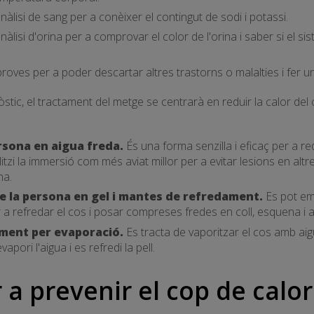
nàlisi de sang per a conèixer el contingut de sodi i potassi.
nàlisi d'orina per a comprovar el color de l'orina i saber si el s
 proves per a poder descartar altres trastorns o malalties i fer u
stic, el tractament del metge se centrarà en reduir la calor del 
rsona en aigua freda.
És una forma senzilla i eficaç per a re
tzi la immersió com més aviat millor per a evitar lesions en altres
na.
de la persona en gel i mantes de refredament.
Es pot em
a refredar el cos i posar compreses fredes en coll, esquena i axi
ament per evaporació.
Es tracta de vaporitzar el cos amb aig
apori l'aigua i es refredi la pell.
 a prevenir el cop de calor