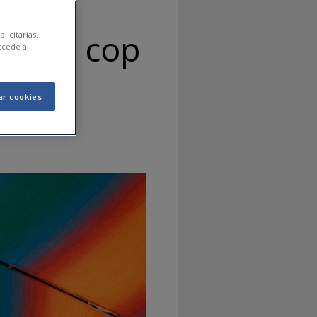
 d'un cop
licitarias.
ccede a
ar cookies