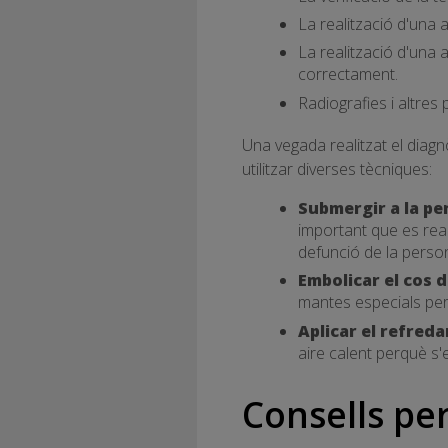
La realització d'una a
La realització d'una a
correctament.
Radiografies i altres
Una vegada realitzat el diagnò
utilitzar diverses tècniques:
Submergir a la pe
important que es reali
defunció de la perso
Embolicar el cos 
mantes especials per 
Aplicar el refred
aire calent perquè s'ev
Consells per