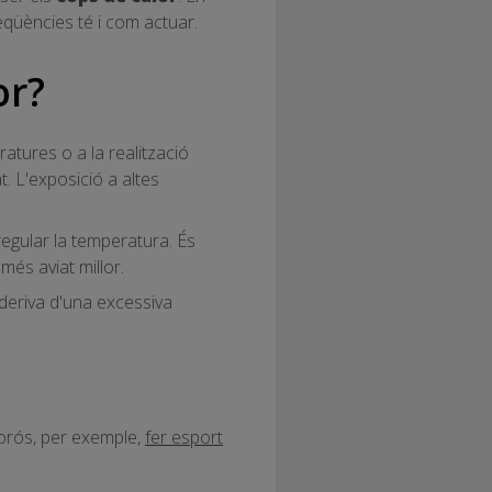
eqüències té i com actuar.
or?
atures o a la realització
. L'exposició a altes
regular la temperatura. És
més aviat millor.
deriva d'una excessiva
lorós, per exemple,
fer esport