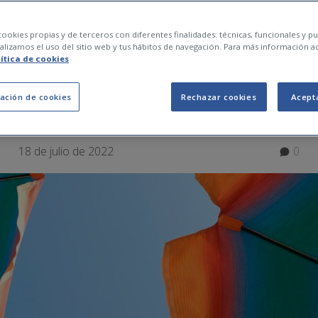
davant els símptomes
ookies propias y de terceros con diferentes finalidades: técnicas, funcionales y pub
lizamos el uso del sitio web y tus hábitos de navegación. Para más información a
lítica de cookies
i com prevenir-lo?
ación de cookies
Rechazar cookies
Acept
18 de julio de 2022
0