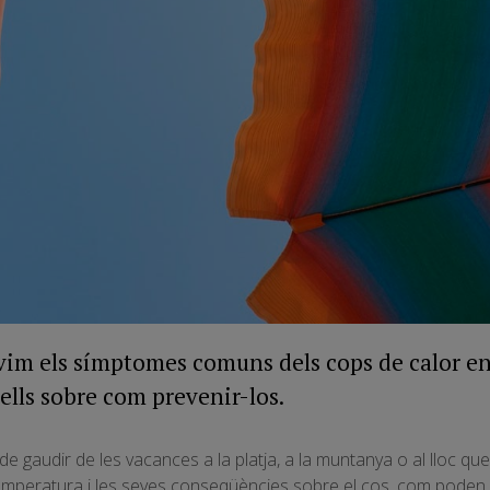
vim els símptomes comuns dels cops de calor en
lls sobre com prevenir-los.
de gaudir de les vacances a la platja, a la muntanya o al lloc q
mperatura i les seves conseqüències sobre el cos, com poden 