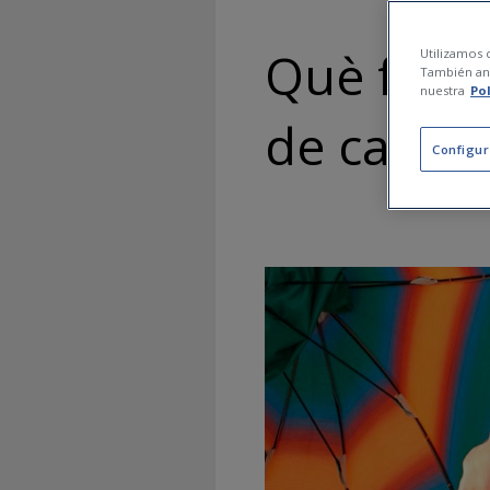
Què fer 
Utilizamos c
También ana
nuestra
Po
de calor 
Configur