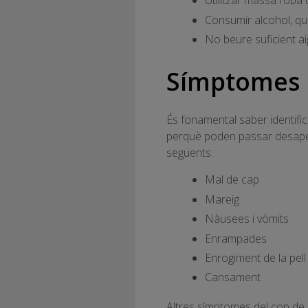
Utilitzar massa roba 
Consumir alcohol, que
No beure suficient ai
Símptomes i
És fonamental saber identific
perquè poden passar desaperce
següents:
Mal de cap
Mareig
Nàusees i vòmits
Enrampades
Enrogiment de la pell
Cansament
Altres símptomes del cop de c