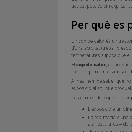
aquest post volem explicar-t
Per què es 
Un cop de calor és un trasto
d'una activitat (treball o es
temperatures suposa que el nos
El
cop de calor
, es produei
més freqüent en els mesos d'e
A més, hem de saber que no é
exposició al sol, que produei
Les causes del cop de calor 
L'exposició a un clim
La realització d'una 
a a l'estiu
a les 4 de l