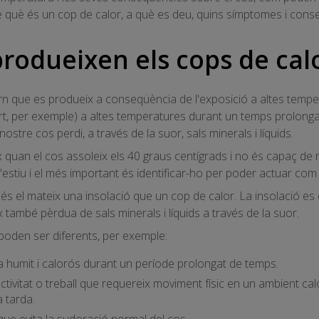
e què és un cop de calor, a què es deu, quins símptomes i cons
produeixen els cops de cal
rn que es produeix a conseqüència de l'exposició a altes temper
port, per exemple) a altes temperatures durant un temps prolongat
tre cos perdi, a través de la suor, sals minerals i líquids.
x quan el cos assoleix els 40 graus centígrads i no és capaç de 
stiu i el més important és identificar-ho per poder actuar com 
s el mateix una insolació que un cop de calor. La insolació es 
x també pèrdua de sals minerals i líquids a través de la suor.
poden ser diferents, per exemple:
a humit i calorós durant un període prolongat de temps.
activitat o treball que requereix moviment físic en un ambient ca
a tarda.