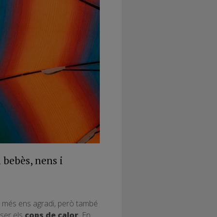
 bebès, nens i
ue més ens agradi, però també
ser els
cops de calor
. En