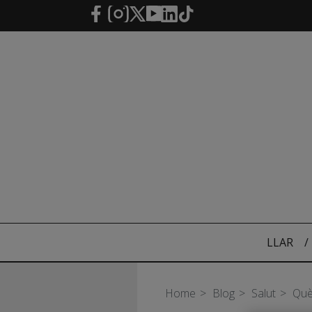
Salta al contingut principal
LLAR
/
Home
Blog
Salut
Què