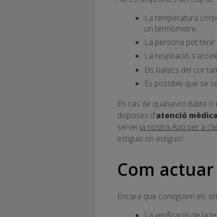
La temperatura corpo
un termòmetre.
La persona pot tenir 
La respiració s'accel
Els batecs del cor t
És possible que se se
En cas de qualsevol dubte o 
disposes d'
atenció mèdica
servei
la nostra App per a cli
estiguis on estiguis!
Com actuar 
Encara que coneguem els sím
La verificació de la 