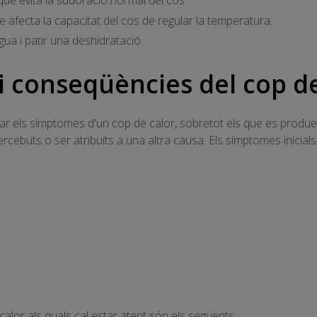
que evita la sudoració normal del cos.
 afecta la capacitat del cos de regular la temperatura.
gua i patir una deshidratació.
 conseqüències del cop de
ar els símptomes d'un cop de calor, sobretot els que es produeixe
buts o ser atribuïts a una altra causa. Els símptomes inicials s
alor als quals cal estar atent són els següents: