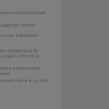
istema renal està funcionant
n diagnòstic correcte.
cos, i per a això podrà
duir la temperatura. És
 òrgans o, fins i tot, la
bolicar a la persona en
l·les.
ua freda i ventar el cos amb