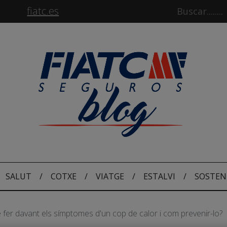
fiatc.es
SALUT
/
COTXE
/
VIATGE
/
ESTALVI
/
SOSTEN
 fer davant els símptomes d'un cop de calor i com prevenir-lo?