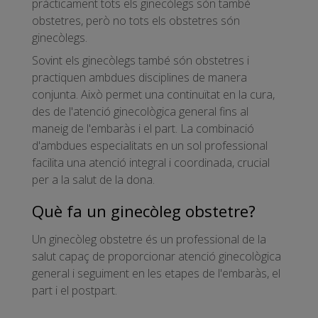
pràcticament tots els ginecòlegs són també
obstetres, però no tots els obstetres són
ginecòlegs.
Sovint els ginecòlegs també són obstetres i
practiquen ambdues disciplines de manera
conjunta. Això permet una continuïtat en la cura,
des de l'atenció ginecològica general fins al
maneig de l'embaràs i el part. La combinació
d'ambdues especialitats en un sol professional
facilita una atenció integral i coordinada, crucial
per a la salut de la dona.
Què fa un ginecòleg obstetre?
Un ginecòleg obstetre és un professional de la
salut capaç de proporcionar atenció ginecològica
general i seguiment en les etapes de l'embaràs, el
part i el postpart.