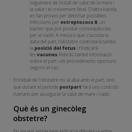
seguiment de l'estat de salut de la mare i
la salut i el creixement fetal. D'altra banda,
es fan proves per detectar possibles
infeccions per
estreptococs B
, un
bacteri que pot produir conseqüències
per al nadó. A mesura que s'acosta la
data del part, l'obstetre controlarà també
la
posició del fetus
i t'indicarà
les
vacunes
Rebràs també informació
sobre el part i els procediments oportuns
segons el cas.
El treball de l'obstetre no acaba amb el part, sinó
que durant el període
postpart
farà uns controls
rutinaris per assegurar la salut de mare i nadó.
Què és un ginecòleg
obstetre?
En aquest article hem indicat la diferència entre