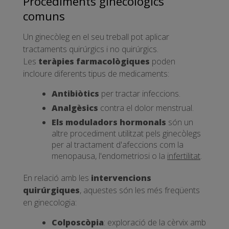
Procediments ginecològics
comuns
Un ginecòleg en el seu treball pot aplicar
tractaments quirúrgics i no quirúrgics.
Les
teràpies farmacològiques
poden
incloure diferents tipus de medicaments:
Antibiòtics
per tractar infeccions.
Analgèsics
contra el dolor menstrual.
Els moduladors hormonals
són un
altre procediment utilitzat pels ginecòlegs
per al tractament d'afeccions com la
menopausa, l'endometriosi o la
infertilitat
.
En relació amb les
intervencions
quirúrgiques
, aquestes són les més freqüents
en ginecologia:
Colposcòpia
: exploració de la cèrvix amb