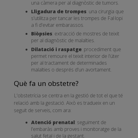
una càmera per al diagnòstic de tumors.
Lligadura de trompes
: una cirurgia que
s'utilitza per tancar les trompes de Fal·lopi
a fi d'evitar embarassos.
Biòpsies
: extracció de mostres de teixit
per al diagnòstic de malalties.
Dilatació i raspatge
: procediment que
permet remoure el teixit interior de l'úter
per al tractament de determinades
malalties o després d'un avortament.
Què fa un obstetre?
L'obstetrícia se centra en la gestió de tot el que té
relació amb la gestació. Això es tradueix en un
seguit de serveis, com ara:
Atenció prenatal
: seguiment de
l'embaràs amb proves i monitoratge de la
salut fetal i de la gestant.