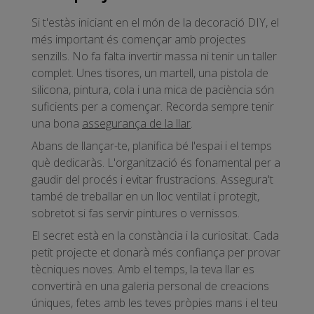
Si t'estàs iniciant en el món de la decoració DIY, el
més important és començar amb projectes
senzills. No fa falta invertir massa ni tenir un taller
complet. Unes tisores, un martell, una pistola de
silicona, pintura, cola i una mica de paciència són
suficients per a començar. Recorda sempre tenir
una bona
assegurança de la llar
.
Abans de llançar-te, planifica bé l'espai i el temps
què dedicaràs. L'organització és fonamental per a
gaudir del procés i evitar frustracions. Assegura't
també de treballar en un lloc ventilat i protegit,
sobretot si fas servir pintures o vernissos.
El secret està en la constància i la curiositat. Cada
petit projecte et donarà més confiança per provar
tècniques noves. Amb el temps, la teva llar es
convertirà en una galeria personal de creacions
úniques, fetes amb les teves pròpies mans i el teu