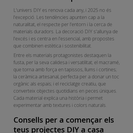
L'univers DIY es renova cada any, i 2025 no és
l'excepció. Les tendències apunten cap a la
naturalitat, el respecte per l'entorn i la cerca de
materials duradors. La decoració DIY s'allunya de
l'excés i es centra en l'essencial, amb propostes
que combinen estètica i sostenibilitat.
Entre els materials protagonistes destaquen la
fusta, per la seva calidesa i versatilitat; el macramé,
que torna amb força en tapissos, llums i cortines;
la ceràmica artesanal, perfecta per a donar un toc
orgànic als espais; i el reciclatge creatiu, que
converteix objectes quotidians en peces úniques.
Cada material explica una història i permet
experimentar amb textures i colors naturals.
Consells per a començar els
teus projectes DIY a casa