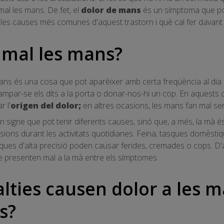
al les mans. De fet, el
dolor de mans
és un símptoma que po
es causes més comunes d'aquest trastorn i què cal fer davant l
 mal les mans?
ans és una cosa que pot aparèixer amb certa freqüència al dia
par-se els dits a la porta o donar-nos-hi un cop. En aquests c
r l'
origen del dolor;
en altres ocasions, les mans fan mal se
 signe que pot tenir diferents causes, sinó que, a més, la mà é
ions durant les activitats quotidianes. Feina, tasques domèstiqu
asques d'alta precisió poden causar ferides, cremades o cops. D'
e presenten mal a la mà entre els símptomes.
ties causen dolor a les ma
ns?