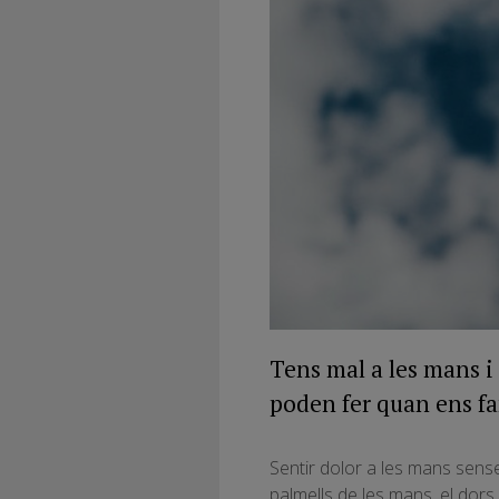
Tens mal a les mans i
poden fer quan ens fa
Sentir dolor a les mans sens
palmells de les mans, el dors 