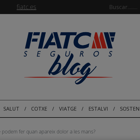
fiatc.es
SALUT
/
COTXE
/
VIATGE
/
ESTALVI
/
SOSTEN
 podem fer quan apareix dolor a les mans?