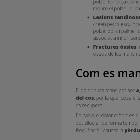
polze. És força comú e
moure el polze i el ca
Lesions tendinos
creen petits esquinça
polze, dors i palmell
associat a inflor, sensi
Fractures òssies
:
ossos
de les mans i a
Com es mani
El dolor a les mans pot ser
a
del cos
, per la qual cosa el
es recupera.
En canvi, el dolor crònic és 
pot alleujar de forma tempo
freqüència i causar la
pèrdu