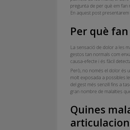
pregunta de per què em fan m
En aquest post presentarem l
Per què fan
La sensació de dolor a les m
gestos tan normals com enxam
causa-efecte i és fàcil detecta
Però, no només el dolor és un
molt exposada a possibles les
del gest més senzill fins a t
gran nombre de malalties qu
Quines malal
articulacio