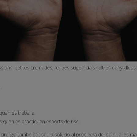
sions, petites cremades, ferides superficials i altres danys lleu
.
quan es treballa.
s quan es practiquen esports de risc.
cirurgia també pot ser la solució al problema del dolor a les ma