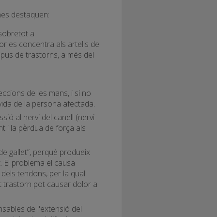
nes destaquen:
 sobretot a
olor es concentra als artells de
tipus de trastorns, a més del
feccions de les mans, i si no
vida de la persona afectada.
ió al nervi del canell (nervi
nt i la pèrdua de força als
de gallet”, perquè produeix
t. El problema el causa
 dels tendons, per la qual
 trastorn pot causar dolor a
nsables de l'extensió del