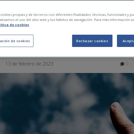
m fer quan apareix 
ookies propias y de terceros con diferentes finalidades: técnicas, funcionales y pub
lizamos el uso del sitio web y tus hábitos de navegación. Para más información a
lítica de cookies
?
ación de cookies
Rechazar cookies
Acept
13 de febrero de 2023
0