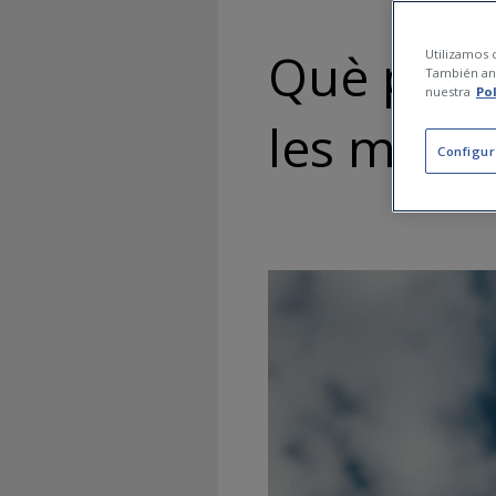
Què pode
Utilizamos c
También ana
nuestra
Po
les mans
Configur