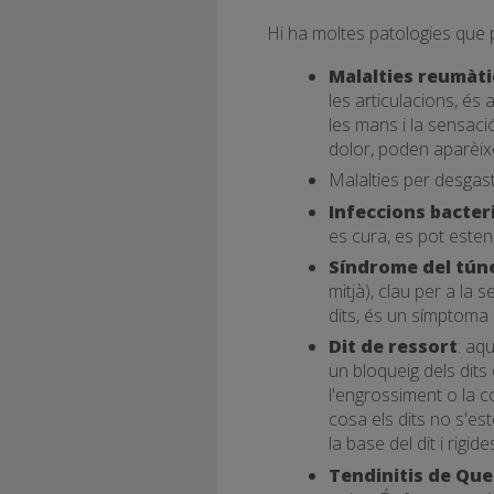
Hi ha moltes patologies que
Malalties reumàt
les articulacions, és 
les mans i la sensació
dolor, poden aparèixe
Malalties per desgast
Infeccions bacter
es cura, es pot este
Síndrome del túne
mitjà), clau per a la 
dits, és un símptoma
Dit de ressort
: aq
un bloqueig dels dits
l'engrossiment o la co
cosa els dits no s'e
la base del dit i rigide
Tendinitis de Que