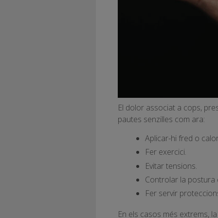
El dolor associat a cops, pres
pautes senzilles com ara:
Aplicar-hi fred o calor
Fer exercici.
Evitar tensions.
Controlar la postura 
Fer servir proteccion
En els casos més extrems, la 