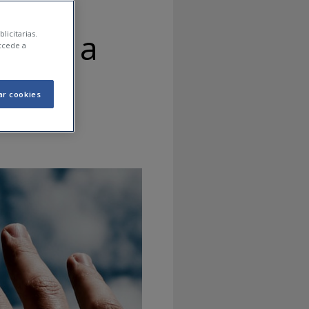
dolor a
licitarias.
ccede a
ar cookies