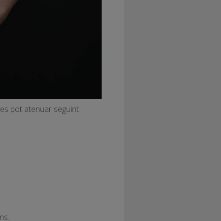
s es pot atenuar seguint
ns.