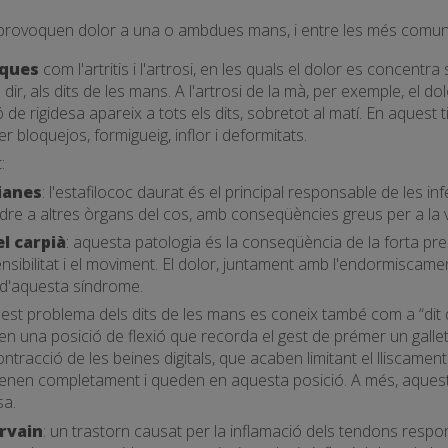
 provoquen dolor a una o ambdues mans, i entre les més comu
iques
com l'artritis i l'artrosi, en les quals el dolor es concentra
a dir, als dits de les mans. A l'artrosi de la mà, per exemple, el d
 de rigidesa apareix a tots els dits, sobretot al matí. En aquest 
r bloquejos, formigueig, inflor i deformitats.
:
ianes
: l'estafilococ daurat és el principal responsable de les in
ndre a altres òrgans del cos, amb conseqüències greus per a la 
l carpià
: aquesta patologia és la conseqüència de la forta press
sensibilitat i el moviment. El dolor, juntament amb l'endormiscame
 d'aquesta síndrome.
uest problema dels dits de les mans es coneix també com a “dit 
 en una posició de flexió que recorda el gest de prémer un galle
ntracció de les beines digitals, que acaben limitant el lliscament
stenen completament i queden en aquesta posició. A més, aquest
sa.
rvain
: un trastorn causat per la inflamació dels tendons respo