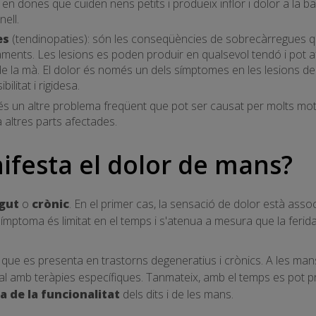
n dones que cuiden nens petits i produeix inflor i dolor a la base
nell.
es
(tendinopaties): són les conseqüències de sobrecàrregues qu
ments. Les lesions es poden produir en qualsevol tendó i pot af
 de la mà. El dolor és només un dels símptomes en les lesions de
bilitat i rigidesa.
 és un altre problema freqüent que pot ser causat per molts mot
 altres parts afectades.
festa el dolor de mans?
gut
o
crònic
. En el primer cas, la sensació de dolor està asso
 símptoma és limitat en el temps i s'atenua a mesura que la ferid
el que es presenta en trastorns degeneratius i crònics. A les man
ral amb teràpies específiques. Tanmateix, amb el temps es pot
a de la funcionalitat
dels dits i de les mans.