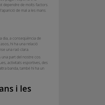
t dependre de molts factors.
'aparició de mal a les mans.
 a dia, a conseqüència de
asos, hi ha una relació
nse una raó clara.
s una part del nostre cos
es, activitats esportives, des
altra banda, també hi ha un
ns i les