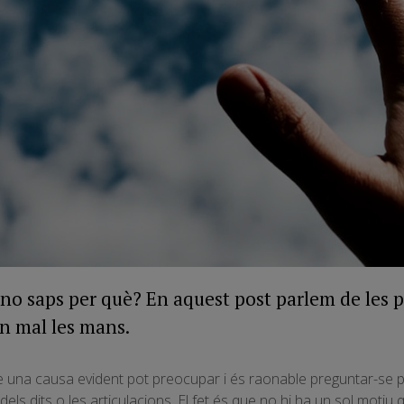
 no saps per què? En aquest post parlem de les p
n mal les mans.
e una causa evident pot preocupar i és raonable preguntar-se p
dels dits o les articulacions. El fet és que no hi ha un sol motiu