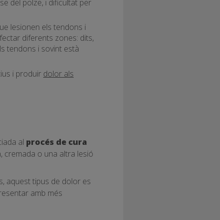
 del polze, i dificultat per
e lesionen els tendons i
ectar diferents zones: dits,
ls tendons i sovint està
ius i produir
dolor als
ciada al
procés de cura
a, cremada o una altra lesió
s, aquest tipus de dolor es
 presentar amb més