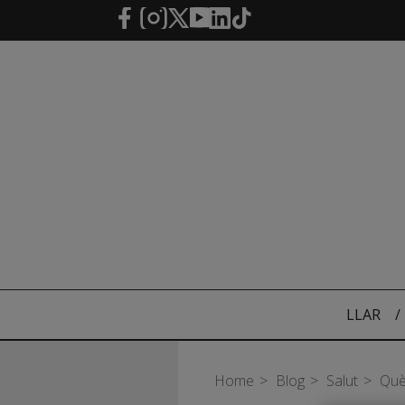
Salta al contingut principal
LLAR
/
Home
Blog
Salut
Què