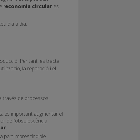
 l’
economia circular
es
eu dia a dia.
oducció. Per tant, es tracta
lització, la reparació i el
 a través de processos
ats, és important augmentar el
r de l’
obsolescència
lar
.
a part imprescindible