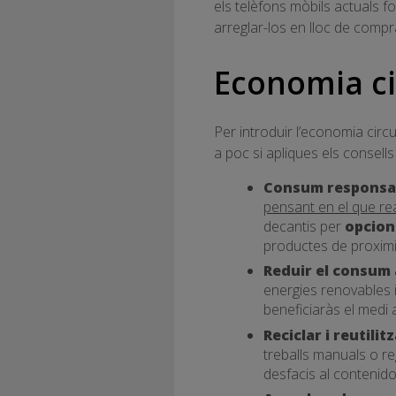
els telèfons mòbils actuals f
arreglar-los en lloc de comp
Economia cir
Per introduir l’economia circul
a poc si apliques els consell
Consum responsab
pensant en el que re
decantis per
opcion
productes de proximit
Reduir el consum 
energies renovables i 
beneficiaràs el medi 
Reciclar i reutilit
treballs manuals o re
desfacis al contenid