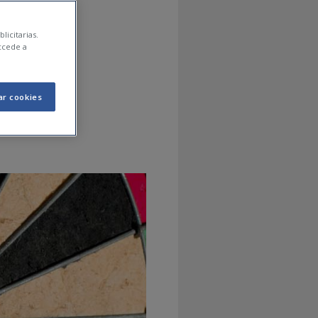
icis
licitarias.
ccede a
ar cookies