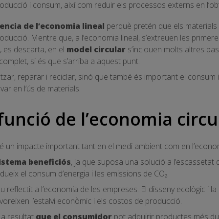
oducció i consum, així com reduir els processos externs en l’ob
encia de l’economia lineal
perquè pretén que els materials ut
oducció. Mentre que, a l’economia lineal, s’extreuen les primeres
nt, es descarta, en el
model circular
s’inclouen molts altres pas
complet, si és que s’arriba a aquest punt.
tzar, reparar i reciclar, sinó que també és important el consum
var en l’ús de materials.
funció de l’economia circu
é un impacte important tant en el medi ambient com en l’econo
istema beneficiós
, ja que suposa una solució a l’escassetat
redueix el consum d’energia i les emissions de CO₂.
u reflectit a l’economia de les empreses. El disseny ecològic i la
oreixen l’estalvi econòmic i els costos de producció.
a resultat
que el consumidor
pot adquirir productes més dur