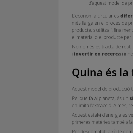
d’aquest model de pr
L’economia circular es
difer
més llarga en el procés de pr
producte, s’utilitza i, finalme
el material o el producte per 
No només es tracta de reutili
i
invertir en recerca
i inno
Quina és la 
Aquest model de producció t
Pel que fa al planeta, és un
s
en limita l’extracció. A més, 
Aquest estalvi d’energia es ve
primeres matèries també afav
Per descomptat, això té com 