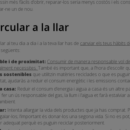
ossin més fàcils d’obrir, reparar-los seria menys costós i els co
rar-ne un de nou.
cular a la llar
ar al teu dia a dia i a la teva llar has de
canviar els teus hàbits
s següents:
le i de proximitat:
Consumir de manera responsable vol dir
alment necessites.
També és important que, a l’hora d’escollir 
s sostenibles
que utilitzin matèries reciclades o que es puguin 
at, ajudaràs a reduir el consum energètic i les emissions cont
a casa:
Reduir el consum d’energia i aigua a casa és un altre p
fer un ús responsable del gas, la llum i l’aigua et farà estalviar 
ambient.
zar:
Intenta allargar la vida dels productes que ja has comprat. P
galar-los; l’important és donar-los una segona vida. Si no es pot
or adequat perquè es puguin reciclar posteriorment.