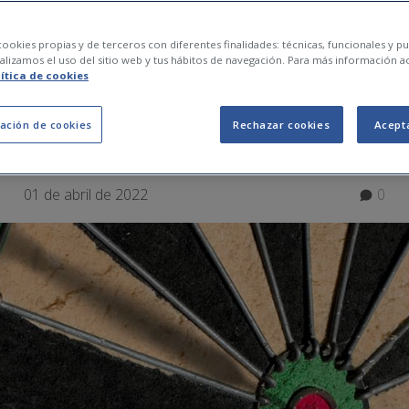
a circular i els benef
ookies propias y de terceros con diferentes finalidades: técnicas, funcionales y pub
lizamos el uso del sitio web y tus hábitos de navegación. Para más información a
lítica de cookies
la en el dia a dia
ación de cookies
Rechazar cookies
Acept
01 de abril de 2022
0