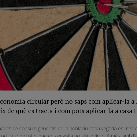
economia circular però no saps com aplicar-la a 
 de què es tracta i com pots aplicar-la a casa t
 hàbits de consum generals de la població cada vegada és més ev
 producció de tot el que ens envolta no són infinits. A més, amb l