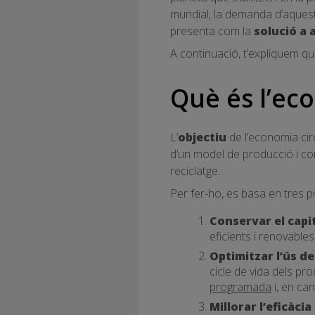
mundial, la demanda d’aquest
presenta com la
solució a
A continuació, t’expliquem què
Què és l’ec
L’
objectiu
de l’economia cir
d’un model de producció i cons
reciclatge.
Per fer-ho, es basa en tres pr
Conservar el capi
eficients i renovable
Optimitzar l’ús d
cicle de vida dels pr
programada
i, en can
Millorar l’eficàci