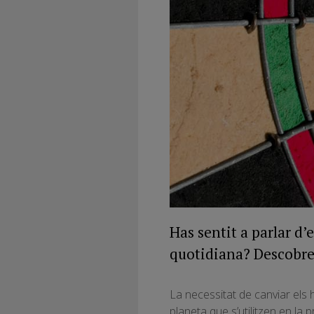
Has sentit a parlar d’
quotidiana? Descobreix
La necessitat de canviar els
planeta que s’utilitzen en la