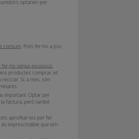
nsumidors optarien per
 de consum
. Pots fer-ho a poc
 fer-ho sense excessos,
quins productes comprar, et
reciclar. Si, a més, són
aminants.
as important. Optar per
a la factura, però també
ots aprofitar-los per fer
, és imprescindible que te’n