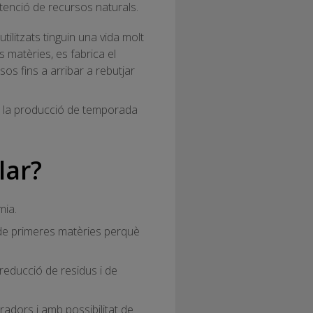
tenció de recursos naturals.
ilitzats tinguin una vida molt
 matèries, es fabrica el
sos fins a arribar a rebutjar
 i la producció de temporada
lar?
mia.
 de primeres matèries perquè
 reducció de residus i de
adors i amb possibilitat de