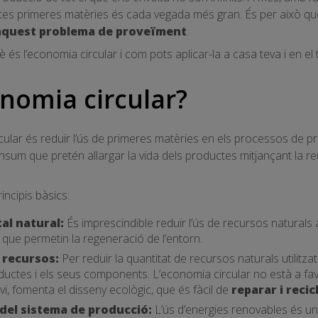
es primeres matèries és cada vegada més gran. És per això que
 aquest problema de proveïment
.
 és l’economia circular i com pots aplicar-la a casa teva i en el t
onomia circular?
cular és reduir l’ús de primeres matèries en els processos de pr
um que pretén allargar la vida dels productes mitjançant la reuti
incipis bàsics:
tal natural:
És imprescindible reduir l’ús de recursos naturals
s que permetin la regeneració de l’entorn.
e recursos:
Per reduir la quantitat de recursos naturals utilitz
oductes i els seus components. L’economia circular no està a favo
vi, fomenta el disseny ecològic, que és fàcil de
reparar i recic
a del sistema de producció:
L’ús d’energies renovables és un