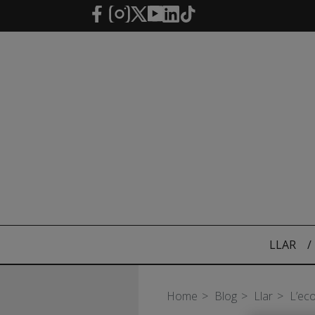
Salta al contingut principal
LLAR
/
Home
Blog
Llar
L’eco