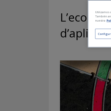
L’economi
Utilizamos c
También ana
nuestra
Po
d’aplicar-
Configur