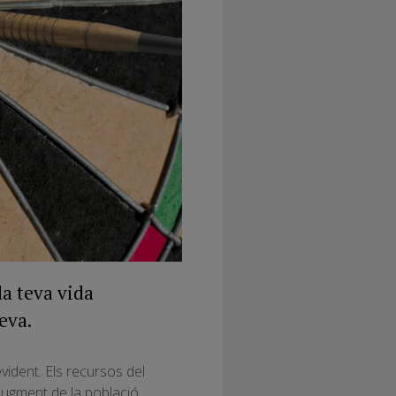
la teva vida
eva.
ident. Els recursos del
’augment de la població