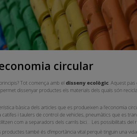
economia circular
 principis? Tot comença amb el
disseny ecològic
. Aquest pas 
e permet dissenyar productes els materials dels quals són recicla
rística bàsica dels articles que es produeixen a l’economia circu
catifes i taulers de control de vehicles, pneumàtics que es tra
ilitzen com a separadors dels carrils bici… Les possibilitats del r
 productes també és d’importància vital perquè tinguin una vida