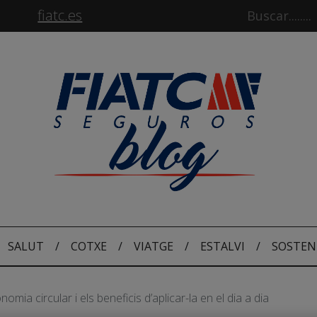
fiatc.es
SALUT
/
COTXE
/
VIATGE
/
ESTALVI
/
SOSTEN
nomia circular i els beneficis d’aplicar-la en el dia a dia