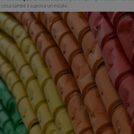
l cosa també li suposa un estalvi.