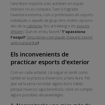
l'aire lliure respecte a les activitats en espais
interiors no es compara. Tant si t'agrada
l'aventura extrema, com si prefereixes els esports
individuals o aquells de grup, tens moltes opcions:
des de la
calistenia
, fins al trekking o els
esports
d'hivern
. Quin és el teu favorit?
T'apassiona
l'esquí?
Descobreix com gaudir d'aquest esport
amb tranquil·litat
!
Els inconvenients de
practicar esports d'exterior
Com en cada activitat, cal seguir el sentit comú
també en la pràctica d'exercicis a l'aire lliure. Pel
que val la pena recordar alguns bons hàbits
perquè l'exercici sigui beneficiós i tenir en compte
alguns possibles desavantatges.