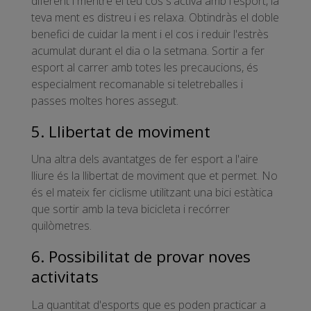
diferent i mentre el teu cos s'activa amb l'esport, la
teva ment es distreu i es relaxa. Obtindràs el doble
benefici de cuidar la ment i el cos i reduir l'estrès
acumulat durant el dia o la setmana. Sortir a fer
esport al carrer amb totes les precaucions, és
especialment recomanable si teletreballes i
passes moltes hores assegut.
5. Llibertat de moviment
Una altra dels avantatges de fer esport a l'aire
lliure és la llibertat de moviment que et permet. No
és el mateix fer ciclisme utilitzant una bici estàtica
que sortir amb la teva bicicleta i recórrer
quilòmetres.
6. Possibilitat de provar noves
activitats
La quantitat d'esports que es poden practicar a