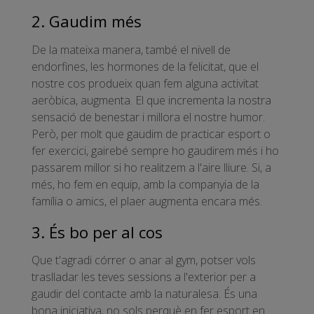
2. Gaudim més
De la mateixa manera, també el nivell de
endorfines, les hormones de la felicitat, que el
nostre cos produeix quan fem alguna activitat
aeròbica, augmenta. El que incrementa la nostra
sensació de benestar i millora el nostre humor.
Però, per molt que gaudim de practicar esport o
fer exercici, gairebé sempre ho gaudirem més i ho
passarem millor si ho realitzem a l'aire lliure. Si, a
més, ho fem en equip, amb la companyia de la
família o amics, el plaer augmenta encara més.
3. És bo per al cos
Que t'agradi córrer o anar al gym, potser vols
traslladar les teves sessions a l'exterior per a
gaudir del contacte amb la naturalesa. És una
bona iniciativa, no sols perquè en fer esport en