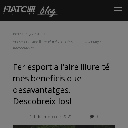
Salta al contingut principal
Home
Blog
Salut
Fer esport a l'aire lliure té més beneficis que desavantatges.
Descobreix-los!
Fer esport a l'aire lliure té
més beneficis que
desavantatges.
Descobreix-los!
14 de enero de 2021
0