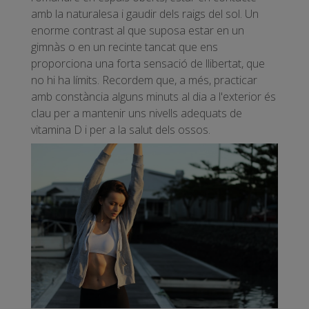
amb la naturalesa i gaudir dels raigs del sol. Un
enorme contrast al que suposa estar en un
gimnàs o en un recinte tancat que ens
proporciona una forta sensació de llibertat, que
no hi ha límits. Recordem que, a més, practicar
amb constància alguns minuts al dia a l'exterior és
clau per a mantenir uns nivells adequats de
vitamina D i per a la salut dels ossos.