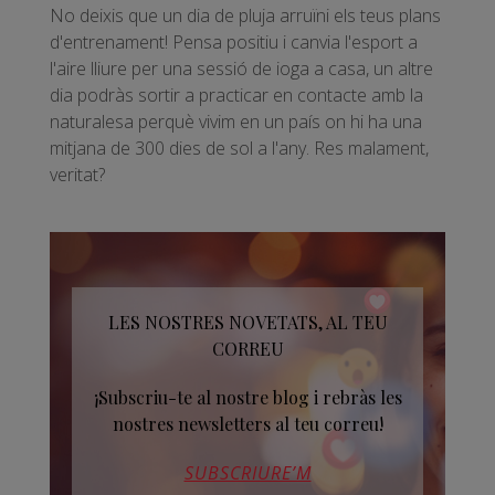
No deixis que un dia de pluja arruïni els teus plans
d'entrenament! Pensa positiu i canvia l'esport a
l'aire lliure per una sessió de ioga a casa, un altre
dia podràs sortir a practicar en contacte amb la
naturalesa perquè vivim en un país on hi ha una
mitjana de 300 dies de sol a l'any. Res malament,
veritat?
LES NOSTRES NOVETATS, AL TEU
CORREU
¡Subscriu-te al nostre blog i rebràs les
nostres newsletters al teu correu!
SUBSCRIURE’M