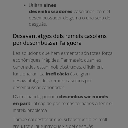
Utilitza
eines
desembussadores
casolanes, com el
desembussador de goma o una serp de
desguàs.
Desavantatges dels remeis casolans
per desembussar l'aigüera
Les solucions que hem esmentat són totes força
econòmiques i ràpides. Tanmateix, quan les
canonades estan molt obstruïdes, difícilment
funcionaran. La
ineficàcia
és el gran
desavantatge dels remeis casolans per
desembussar canonades.
D'altra banda, podrien
desembussar només
en part
i al cap de poc temps tornaries a tenir el
mateix problema.
També cal destacar que, si l'obstrucció és molt
greu, tot el que introdueixis pel desguàs