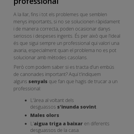
professional
A la llar, fins i tot els problemes que semblen
menys importants, si no se solucionen ràpidament
i de manera correcta, poden ocasionar danys
seriosos i despeses ingents. És per això que l'ideal
és que sigui sempre un professional qui valori una
avaria, especialment quan el problema no es pot
solucionar amb mètodes casolans.
Però com podem saber si es tracta d'un embús
de canonades important? Aquí t'indiquem
alguns
senyals
que fan que hagis de trucar a un
professional:
L'àrea al voltant dels
desguassos
s'inunda sovint
.
Males olors
L'
aigua triga a baixar
en diferents
desguassos de la casa.