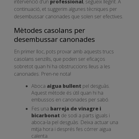
intervenció d'un
professional
, segueix llegint. A
continuació, et suggerim algunes tècniques per
desembussar canonades que solen ser efectives.
Mètodes casolans per
desembussar canonades
En primer lloc, pots provar amb aquests trucs
casolans senzills, que poden ser eficaços
sobretot quan hi ha obstruccions lleus a les
canonades. Pren-ne nota!
Aboca
aigua bullent
pel desguàs.
Aquest mètode és útil quan hi ha
embussos en canonades per sabó.
Fes una
barreja de vinagre i
bicarbonat
de sodi a parts iguals i
aboca-la pel desguàs. Deixa actuar una
mitja hora i després fes córrer aigua
calenta.