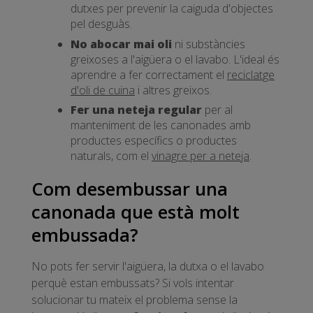
dutxes per prevenir la caiguda d'objectes
pel desguàs.
No abocar mai oli
ni substàncies
greixoses a l'aigüera o el lavabo. L'ideal és
aprendre a fer correctament el
reciclatge
d'oli de cuina
i altres greixos.
Fer una neteja regular
per al
manteniment de les canonades amb
productes específics o productes
naturals, com el
vinagre per a neteja
.
Com desembussar una
canonada que està molt
embussada?
No pots fer servir l'aigüera, la dutxa o el lavabo
perquè estan embussats? Si vols intentar
solucionar tu mateix el problema sense la