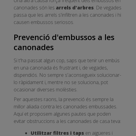
Una altra causa força freqüent dels embussos en
canonades són les
arrels d'arbres
. De vegades
passa que les arrels s'infiltren a les canonades i hi
causen embussos seriosos.
Prevenció d'embussos a les
canonades
Si t'ha passat algun cop, saps que tenir un embús
en una canonada és frustrant i, de vegades,
dispendiós. No sempre s'aconsegueix solucionar-
lo ràpidament i, mentre no se soluciona, pot
ocasionar diverses molèsties.
Per aquestes raons, la prevenció és sempre la
millor aliada contra les canonades embussades.
Aquí et proposem algunes pautes que poden
evitar obstruccions a les canonades de casa teva:
Utilitzar filtres i taps
en aigüeres i