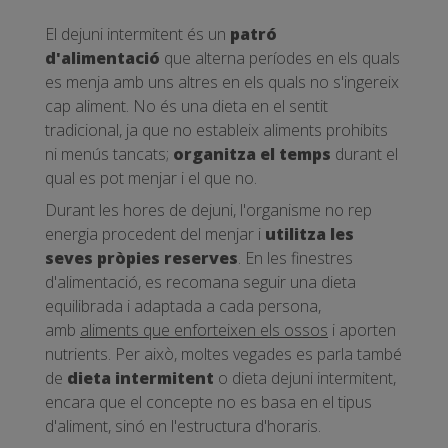
El dejuni intermitent és un
patró
d'alimentació
que alterna períodes en els quals
es menja amb uns altres en els quals no s'ingereix
cap aliment. No és una dieta en el sentit
tradicional, ja que no estableix aliments prohibits
ni menús tancats;
organitza el temps
durant el
qual es pot menjar i el que no.
Durant les hores de dejuni, l'organisme no rep
energia procedent del menjar i
utilitza les
seves pròpies reserves
. En les finestres
d'alimentació, es recomana seguir una dieta
equilibrada i adaptada a cada persona,
amb
aliments que enforteixen els ossos
i aporten
nutrients. Per això, moltes vegades es parla també
de
dieta intermitent
o dieta dejuni intermitent,
encara que el concepte no es basa en el tipus
d'aliment, sinó en l'estructura d'horaris.