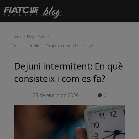
Salta al contingut principal
Home
Blog
Salut
Dejuni intermitent: En què consisteix i com es fa?
Dejuni intermitent: En què
consisteix i com es fa?
23 de enero de 2026
0