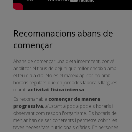
Recomanacions abans de
començar
Abans de començar una dieta intermitent, convé
analitzar el tipus de dejuni que millor encaixa amb
el teu dia a dia. No és el mateix aplicar-ho amb
horaris regulars que en jornades laborals llargues
o amb
activitat física intensa
.
És recomanable
començar de manera
progressiva
, ajustant a poc a poc els horaris i
observant com respon l'organisme. Els horaris de
menjar han de ser coherents i permetre cobrir les
teves necessitats nutricionals diàries. En persones