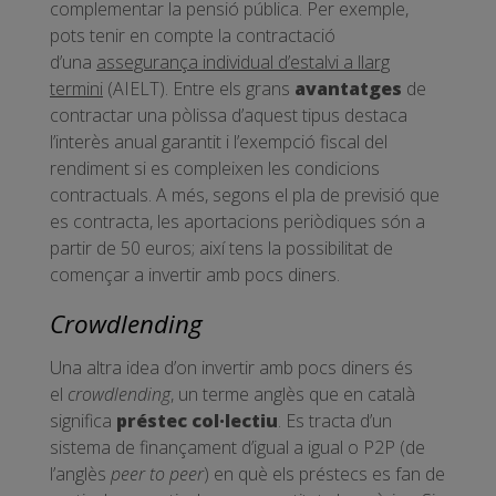
complementar la pensió pública. Per exemple,
pots tenir en compte la contractació
d’una
assegurança individual d’estalvi a llarg
termini
(AIELT). Entre els grans
avantatges
de
contractar una pòlissa d’aquest tipus destaca
l’interès anual garantit i l’exempció fiscal del
rendiment si es compleixen les condicions
contractuals. A més, segons el pla de previsió que
es contracta, les aportacions periòdiques són a
partir de 50 euros; així tens la possibilitat de
començar a invertir amb pocs diners.
Crowdlending
Una altra idea d’on invertir amb pocs diners és
el
crowdlending
, un terme anglès que en català
significa
préstec col·lectiu
. Es tracta d’un
sistema de finançament d’igual a igual o P2P (de
l’anglès
peer to peer
) en què els préstecs es fan de