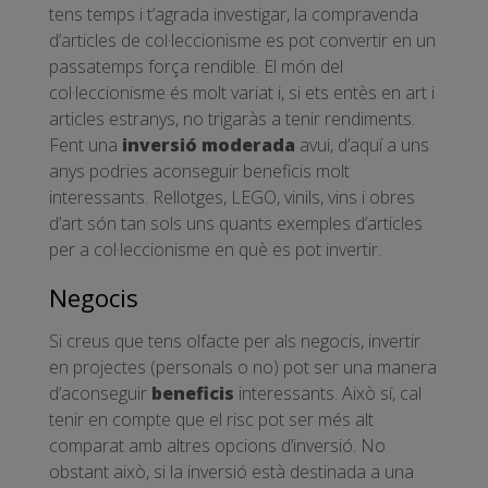
tens temps i t’agrada investigar, la compravenda
d’articles de col·leccionisme es pot convertir en un
passatemps força rendible. El món del
col·leccionisme és molt variat i, si ets entès en art i
articles estranys, no trigaràs a tenir rendiments.
Fent una
inversió moderada
avui, d’aquí a uns
anys podries aconseguir beneficis molt
interessants. Rellotges, LEGO, vinils, vins i obres
d’art són tan sols uns quants exemples d’articles
per a col·leccionisme en què es pot invertir.
Negocis
Si creus que tens olfacte per als negocis, invertir
en projectes (personals o no) pot ser una manera
d’aconseguir
beneficis
interessants. Això sí, cal
tenir en compte que el risc pot ser més alt
comparat amb altres opcions d’inversió. No
obstant això, si la inversió està destinada a una