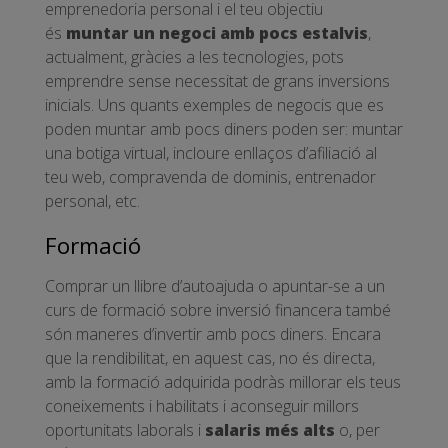
emprenedoria personal i el teu objectiu
és
muntar un negoci amb pocs estalvis
,
actualment, gràcies a les tecnologies, pots
emprendre sense necessitat de grans inversions
inicials. Uns quants exemples de negocis que es
poden muntar amb pocs diners poden ser: muntar
una botiga virtual, incloure enllaços d’afiliació al
teu web, compravenda de dominis, entrenador
personal, etc.
Formació
Comprar un llibre d’autoajuda o apuntar-se a un
curs de formació sobre inversió financera també
són maneres d’invertir amb pocs diners. Encara
que la rendibilitat, en aquest cas, no és directa,
amb la formació adquirida podràs millorar els teus
coneixements i habilitats i aconseguir millors
oportunitats laborals i
salaris més alts
o, per