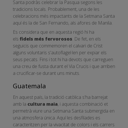
Santa podràs celebrar la Pasqua segons les
tradicions locals. Probablement, una de les
celebracions més impactants de la Setmana Santa
aquí és la de San Fernando, als afores de Manila.
Es considera que en aquesta regió hi ha
els
fidels més fervorosos
. De fet, en els
seguicis que commemoren el calvari de Crist
alguns voluntaris s'autoflagel·len per expiar els
seus pecats. Fins i tot hi ha devots que carreguen
una creu de fusta durant el Via Crucis i que arriben
a crucificar-se durant uns minuts.
Guatemala
En aquest país, la tradició catòlica s'ha barrejat
amb la
cultura maia
, i aquesta combinació et
permetrà viure una Setmana Santa submergida en
una atmosfera única. Aquí les desfilades es
caracteritzen per la vivacitat de colors i els carrers