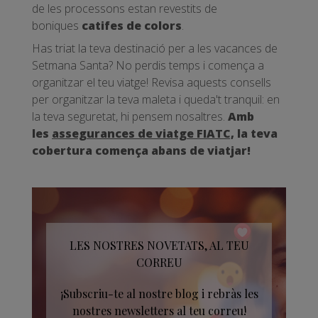
de les processons estan revestits de
boniques
catifes de colors
.
Has triat la teva destinació per a les vacances de
Setmana Santa? No perdis temps i comença a
organitzar el teu viatge! Revisa aquests consells
per organitzar la teva maleta i queda't tranquil: en
la teva seguretat, hi pensem nosaltres.
Amb
les
assegurances de viatge FIATC,
la teva
cobertura comença abans de viatjar!
LES NOSTRES NOVETATS, AL TEU
CORREU
¡Subscriu-te al nostre blog i rebràs les
nostres newsletters al teu correu!