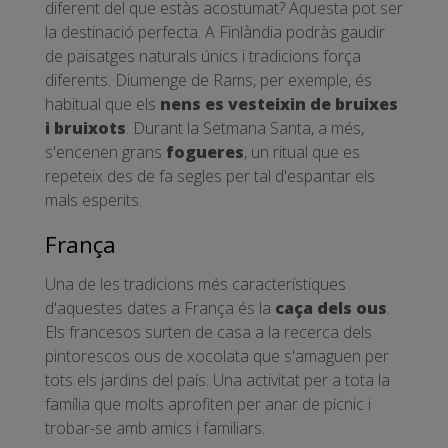
diferent del que estàs acostumat? Aquesta pot ser
la destinació perfecta. A Finlàndia podràs gaudir
de paisatges naturals únics i tradicions força
diferents. Diumenge de Rams, per exemple, és
habitual que els
nens es vesteixin de bruixes
i bruixots
. Durant la Setmana Santa, a més,
s'encenen grans
fogueres
, un ritual que es
repeteix des de fa segles per tal d'espantar els
mals esperits.
França
Una de les tradicions més característiques
d'aquestes dates a França és la
caça dels ous
.
Els francesos surten de casa a la recerca dels
pintorescos ous de xocolata que s'amaguen per
tots els jardins del país. Una activitat per a tota la
família que molts aprofiten per anar de pícnic i
trobar-se amb amics i familiars.