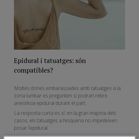
Epidural i tatuatges: són
compatibles?
Moltes dones embarassades amb tatuatges a la
zona lumbar es pregunten si podran rebre
anestèsia epidural durant el part.
La resposta curta és sí: en la gran majoria dels
casos, els tatuatges a l’esquena no impedeixen
posar l’epidural.
Tot i que durant anys va existir una certa