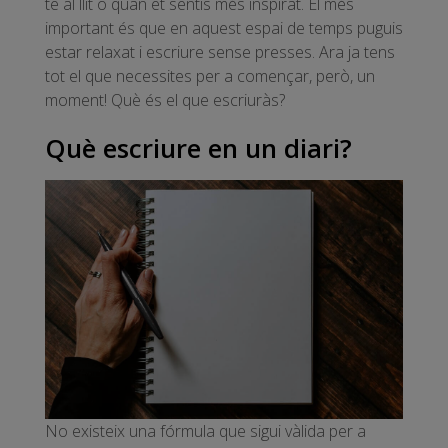
te al llit o quan et sentis més inspirat. El més
important és que en aquest espai de temps puguis
estar relaxat i escriure sense presses. Ara ja tens
tot el que necessites per a començar, però, un
moment! Què és el que escriuràs?
Què escriure en un diari?
No existeix una fórmula que sigui vàlida per a