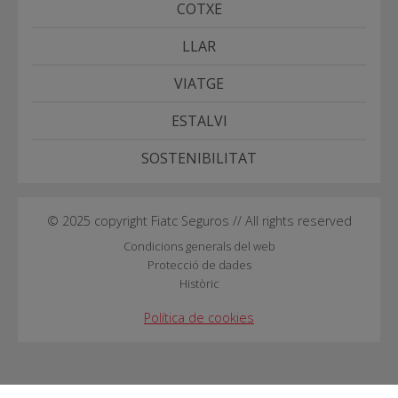
COTXE
LLAR
VIATGE
ESTALVI
SOSTENIBILITAT
© 2025 copyright Fiatc Seguros // All rights reserved
Condicions generals del web
Protecció de dades
Històric
Política de cookies