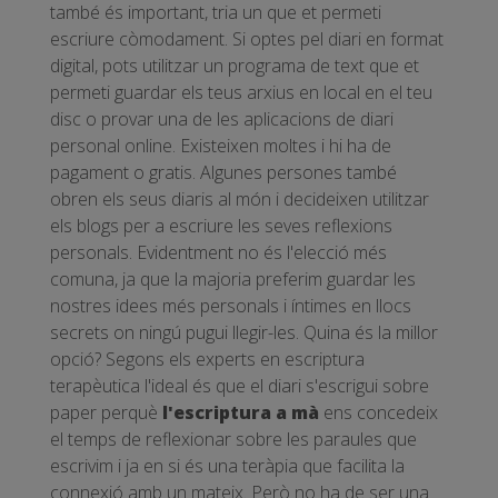
també és important, tria un que et permeti
escriure còmodament. Si optes pel diari en format
digital, pots utilitzar un programa de text que et
permeti guardar els teus arxius en local en el teu
disc o provar una de les aplicacions de diari
personal online. Existeixen moltes i hi ha de
pagament o gratis. Algunes persones també
obren els seus diaris al món i decideixen utilitzar
els blogs per a escriure les seves reflexions
personals. Evidentment no és l'elecció més
comuna, ja que la majoria preferim guardar les
nostres idees més personals i íntimes en llocs
secrets on ningú pugui llegir-les. Quina és la millor
opció? Segons els experts en escriptura
terapèutica l'ideal és que el diari s'escrigui sobre
paper perquè
l'escriptura a mà
ens concedeix
el temps de reflexionar sobre les paraules que
escrivim i ja en si és una teràpia que facilita la
connexió amb un mateix. Però no ha de ser una