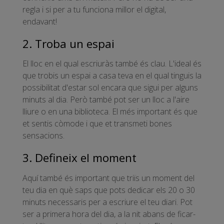
regla i si per a tu funciona millor el digital,
endavant!
2. Troba un espai
El lloc en el qual escriuràs també és clau. L'ideal és
que trobis un espai a casa teva en el qual tinguis la
possibilitat d'estar sol encara que sigui per alguns
minuts al dia. Però també pot ser un lloc a l'aire
lliure o en una biblioteca. El més important és que
et sentis còmode i que et transmeti bones
sensacions.
3. Defineix el moment
Aquí també és important que triïs un moment del
teu dia en què saps que pots dedicar els 20 o 30
minuts necessaris per a escriure el teu diari. Pot
ser a primera hora del dia, a la nit abans de ficar-