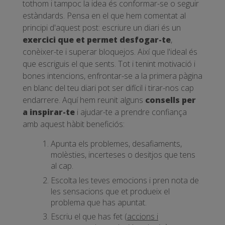
tothom i tampoc la idea és conformar-se o seguir
estàndards. Pensa en el que hem comentat al
principi d'aquest post: escriure un diari és un
exercici que et permet desfogar-te
,
conèixer-te i superar bloquejos. Així que l'ideal és
que escriguis el que sents. Tot i tenint motivació i
bones intencions, enfrontar-se a la primera pàgina
en blanc del teu diari pot ser difícil i tirar-nos cap
endarrere. Aquí hem reunit alguns
consells per
a inspirar-te
i ajudar-te a prendre confiança
amb aquest hàbit beneficiós:
Apunta els problemes, desafiaments,
molèsties, incerteses o desitjos que tens
al cap.
Escolta les teves emocions i pren nota de
les sensacions que et produeix el
problema que has apuntat.
Escriu el que has fet (
accions i