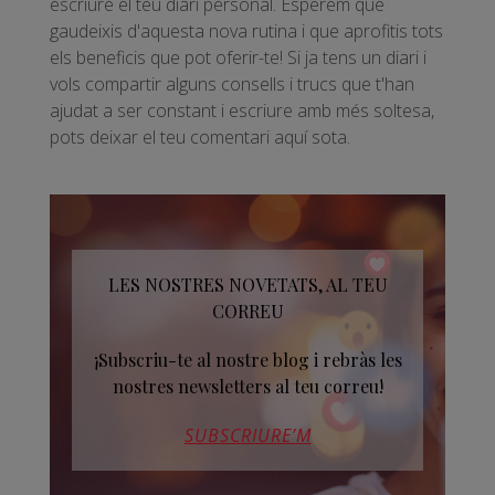
escriure el teu diari personal. Esperem que
gaudeixis d'aquesta nova rutina i que aprofitis tots
els beneficis que pot oferir-te! Si ja tens un diari i
vols compartir alguns consells i trucs que t'han
ajudat a ser constant i escriure amb més soltesa,
pots deixar el teu comentari aquí sota.
LES NOSTRES NOVETATS, AL TEU
CORREU
¡Subscriu-te al nostre blog i rebràs les
nostres newsletters al teu correu!
SUBSCRIURE’M