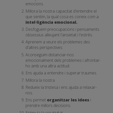
emocions.
Millora la nostra capacitat d'entendre el
que sentim, la qual cosa es coneix com a
intel·ligència emocional.
Desfoguem preocupacions i pensaments
obsessius alleujant l'ansietat i l'estrès.
Aprenem a veure els problemes des
d'altres perspectives.
Aconseguim distanciar-nos
emocionalment dels problemes i afrontar-
ho amb una altra actitud.
Ens ajuda a entendre i superar traumes.
Millora la nostra
Redueix la tristesa i ens ajuda a relaxar-
nos.
Ens permet
organitzar les idees
i
prendre millors decisions.
Estimula la creativitat.