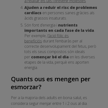
a relaxar els ulls i prevenir molèsties
.
Ajuden a reduir el risc de problemes
cardíacs
en persones sanes gràcies als
àcids grassos insaturats.
Són font d’energia i
nutrients
importants en cada fase de la vida
.
Per exemple,
l’àcid fòlic és
beneficiós
durant l’embaràs per al
correcte desenvolupament del fetus, però
tots els seus compostos són ideals
per
començar bé el dia
en les diverses
etapes de la vida, perquè ens aporten
energia.
Quants ous es mengen per
esmorzar?
Per a la majoria dels adults en bona salut, es
considera segur menjar entre 1 i 2 ous al dia.