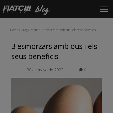
Salta al contingut principal
Home
Blog
Salut
3 esmorzars amb ous i els seus beneficis
3 esmorzars amb ous i els
seus beneficis
20 de mayo de 2022
0