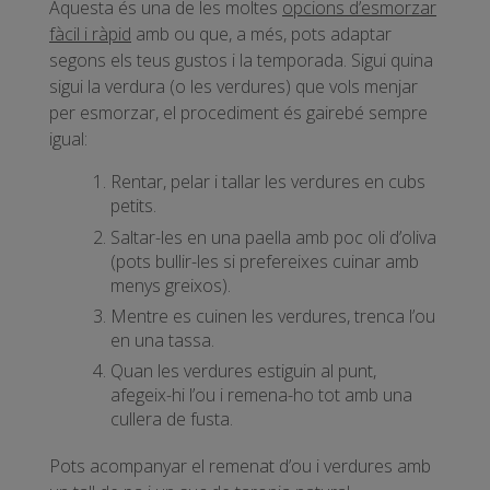
Aquesta és una de les moltes
opcions d’esmorzar
fàcil i ràpid
amb ou que, a més, pots adaptar
segons els teus gustos i la temporada. Sigui quina
sigui la verdura (o les verdures) que vols menjar
per esmorzar, el procediment és gairebé sempre
igual:
Rentar, pelar i tallar les verdures en cubs
petits.
Saltar-les en una paella amb poc oli d’oliva
(pots bullir-les si prefereixes cuinar amb
menys greixos).
Mentre es cuinen les verdures, trenca l’ou
en una tassa.
Quan les verdures estiguin al punt,
afegeix-hi l’ou i remena-ho tot amb una
cullera de fusta.
Pots acompanyar el remenat d’ou i verdures amb