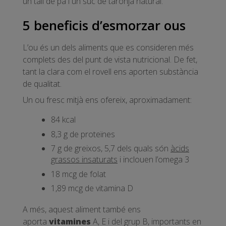
un tall de pa i un suc de taronja natural.
5 beneficis d’esmorzar ous
L’ou és un dels aliments que es consideren més
complets des del punt de vista nutricional. De fet,
tant la clara com el rovell ens aporten substància
de qualitat.
Un ou fresc mitjà ens ofereix, aproximadament:
84 kcal
8,3 g de proteïnes
7 g de greixos, 5,7 dels quals són
àcids
grassos insaturats
i inclouen l’omega 3
18 mcg de folat
1,89 mcg de vitamina D
A més, aquest aliment també ens
aporta
vitamines
A, E i del grup B, importants en