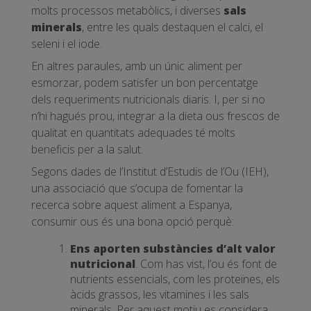
molts processos metabòlics, i diverses
sals
minerals
, entre les quals destaquen el calci, el
seleni i el iode.
En altres paraules, amb un únic aliment per
esmorzar, podem satisfer un bon percentatge
dels requeriments nutricionals diaris. I, per si no
n’hi hagués prou, integrar a la dieta ous frescos de
qualitat en quantitats adequades té molts
beneficis per a la salut.
Segons dades de l’Institut d’Estudis de l’Ou (IEH),
una associació que s’ocupa de fomentar la
recerca sobre aquest aliment a Espanya,
consumir ous és una bona opció perquè:
Ens aporten substàncies d’alt valor
nutricional
. Com has vist, l’ou és font de
nutrients essencials, com les proteïnes, els
àcids grassos, les vitamines i les sals
minerals. Per aquest motiu es considera