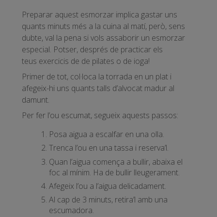
Preparar aquest esmorzar implica gastar uns
quants minuts més a la cuina al matí, però, sens
dubte, val la pena si vols assaborir un esmorzar
especial. Potser, després de practicar els
teus exercicis de de pilates o de ioga!
Primer de tot, col·loca la torrada en un plat i
afegeix-hi uns quants talls d’alvocat madur al
damunt.
Per fer l’ou escumat, segueix aquests passos:
Posa aigua a escalfar en una olla.
Trenca l’ou en una tassa i reserva’l.
Quan l’aigua comença a bullir, abaixa el
foc al mínim. Ha de bullir lleugerament.
Afegeix l’ou a l’aigua delicadament.
Al cap de 3 minuts, retira’l amb una
escumadora.