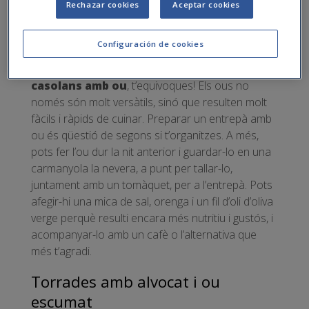
Rechazar cookies
Aceptar cookies
Entrepà amb tomàquet i ou dur
Configuración de cookies
Si el teu temps és limitat al matí i creus que no
tens espai a l’agenda per preparar
esmorzars
casolans amb ou
, t’equivoques! Els ous no
només són molt versàtils, sinó que resulten molt
fàcils i ràpids de cuinar. Preparar un entrepà amb
ou és qüestió de segons si t’organitzes. A més,
pots fer l’ou dur la nit anterior i guardar-lo en una
carmanyola la nevera, a punt per tallar-lo,
juntament amb un tomàquet, per a l’entrepà. Pots
afegir-hi una mica de sal, orenga i un fil d’oli d’oliva
verge perquè resulti encara més nutritiu i gustós, i
acompanyar-lo amb un cafè o l’alternativa que
més t’agradi.
Torrades amb alvocat i ou
escumat