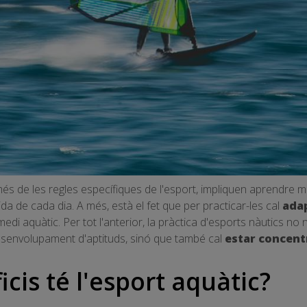
 més de les regles específiques de l'esport, impliquen aprendre
ida de cada dia. A més, està el fet que per practicar-les cal
adap
edi aquàtic. Per tot l'anterior, la pràctica d'esports nàutics no
esenvolupament d'aptituds, sinó que també cal
estar concent
cis té l'esport aquàtic?