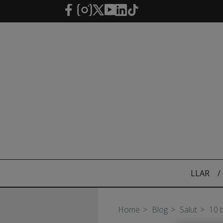
Salta al contingut principal
LLAR
/
Home
Blog
Salut
10 b