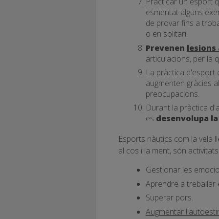
Practicar un esport
esmentat alguns exem
de provar fins a trob
o en solitari.
Prevenen
lesions 
articulacions, per la 
La pràctica d'esport 
augmenten gràcies al
preocupacions.
Durant la pràctica d'a
es
desenvolupa la
Esports nàutics com la vela ll
al cos i la ment, són activita
Gestionar les emocio
Aprendre a treballar 
Superar pors.
Augmentar l'autoesti