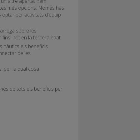
n un altre apartat hem
moltes més opcions. Només has
 optar per activitats d'equip
àrrega sobre les
fins i tot en la tercera edat.
ts nàutics els beneficis
nnectar de les
s, per la qual cosa
 més de tots els beneficis per