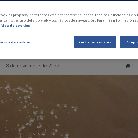
cis dels esports nàuti
ookies propias y de terceros con diferentes finalidades: técnicas, funcionales y pub
lizamos el uso del sitio web y tus hábitos de navegación. Para más información a
lítica de cookies
per a una pràctica se
ación de cookies
Rechazar cookies
Acept
18 de noviembre de 2022
0