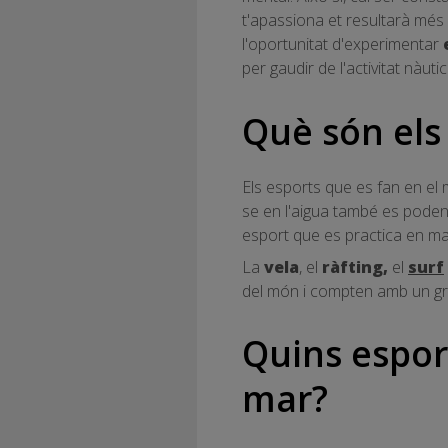
t'apassiona et resultarà més f
l'oportunitat d'experimentar
per gaudir de l'activitat nàuti
Què són els
Els esports que es fan en el
se en l'aigua també es pode
esport que es practica en mar, 
La
vela
, el
ràfting,
el
surf
del món i compten amb un gra
Quins espor
mar?