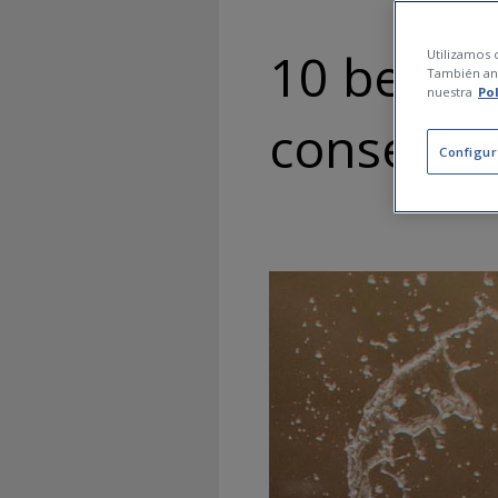
10 benefi
Utilizamos c
También ana
nuestra
Po
consells 
Configur