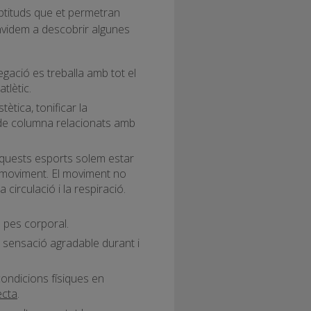
aptituds que et permetran
convidem a descobrir algunes
egació es treballa amb tot el
tlètic.
ètica, tonificar la
s de columna relacionats amb
quests esports solem estar
n moviment. El moviment no
irculació i la respiració.
 pes corporal.
 sensació agradable durant i
condicions físiques en
ecta
.