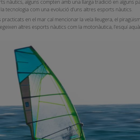
rts nàutics, alguns compten amb una llarga tradició en alguns p
a la tecnologia com una evolució d'uns altres esports nàutics.
practicats en el mar cal mencionar la vela lleugera, el piragüisme,
egeixen altres esports nàutics com la motonàutica, l'esquí aquà