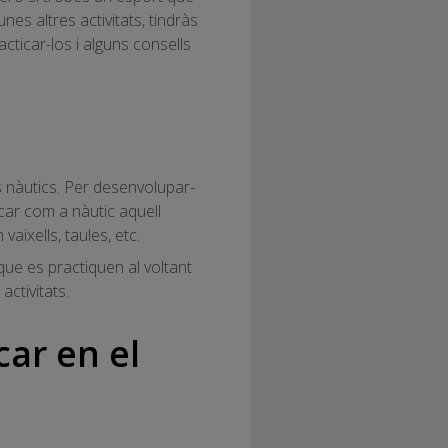
nes altres activitats, tindràs
acticar-los i alguns consells
s nàutics. Per desenvolupar-
ficar com a nàutic aquell
vaixells, taules, etc.
e es practiquen al voltant
ctivitats.
car en el