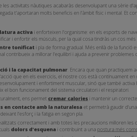
de les activitats nàutiques acabaràs desenvolupant una sèrie d'
a vegada t'aportaran molts beneficis en l'àmbit físic i mental. Et 
atura activa
i enforteixen l'organisme: en els esports de nav
ificar i enfortir els músculs, per la qual cosa tindràs un cos més a
ntre tonificat
i pla de forma gradual. Més enllà de la funció est
 contribueix a millorar l'equilibri i ajuda a prevenir probleme
ació i la capacitat pulmonar
. Encara que quan practiquem a
'acció que en els exercicis, el nostre cos està contínuament e
senvolupament i enfortiment muscular, sinó que també activa la c
ix el bon funcionament del sistema circulatori i el respiratori.
 naturalment, ens permet
cremar calories
i mantenir un correcte
s en contacte amb la naturalesa
et permetrà gaudir d'una
deixant l'esforç i la fatiga en segon pla.
ealitzats correctament i amb totes les precaucions milloren les 
ntuals
dolors d'esquena
i contribuint a una
postura més corr