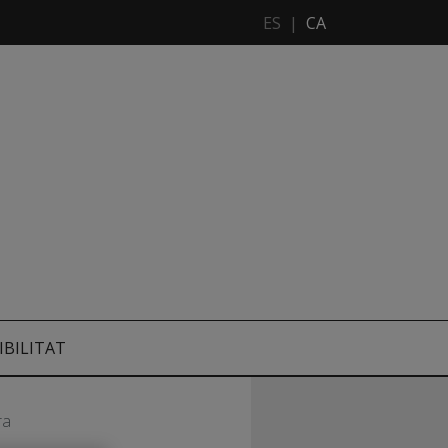
ES
|
CA
IBILITAT
ra