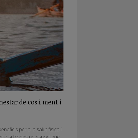
nestar de cos i ment i
neficis per a la salut física i
 però si trobes un esport que