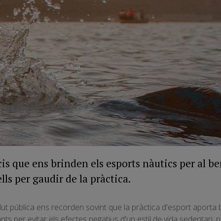
is que ens brinden els esports nàutics per al be
ls per gaudir de la pràctica.
alut pública ens recorden sovint que la pràctica d'esport aporta be
ants per evitar els efectes negatius d'un estil de vida sedentari,