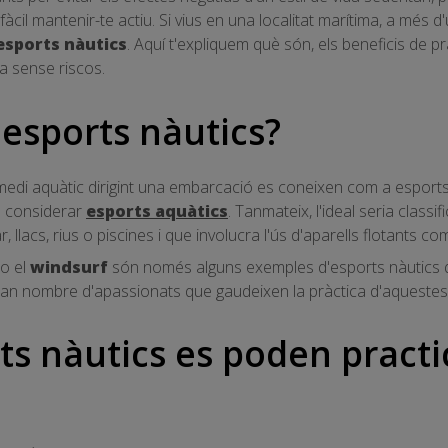
àcil mantenir-te actiu. Si vius en una localitat marítima, a més d'u
esports nàutics
. Aquí t'expliquem què són, els beneficis de pr
ca sense riscos.
 esports nàutics?
 medi aquàtic dirigint una embarcació es coneixen com a esport
n considerar
esports aquàtics
. Tanmateix, l'ideal seria classi
llacs, rius o piscines i que involucra l'ús d'aparells flotants com 
o el
windsurf
són només alguns exemples d'esports nàutics qu
n nombre d'apassionats que gaudeixen la pràctica d'aquestes a
ts nàutics es poden practi