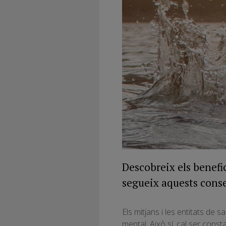
Descobreix els benefic
segueix aquests consel
Els mitjans i les entitats de s
mental. Això sí, cal ser const