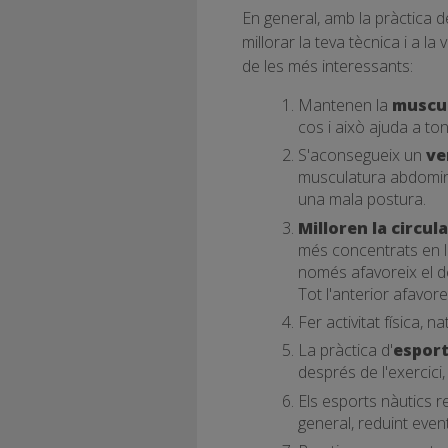
En general, amb la pràctica 
millorar la teva tècnica i a l
de les més interessants:
Mantenen la
muscul
cos i això ajuda a ton
S'aconsegueix un
ve
musculatura abdominal
una mala postura.
Milloren la circul
més concentrats en l
només afavoreix el de
Tot l'anterior afavore
Fer activitat física,
La pràctica d'
esport
després de l'exercici, 
Els esports nàutics r
general, reduint eve