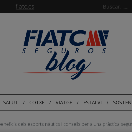
fiatc.es
SALUT
/
COTXE
/
VIATGE
/
ESTALVI
/
SOSTEN
eneficis dels esports nàutics i consells per a una pràctica segu