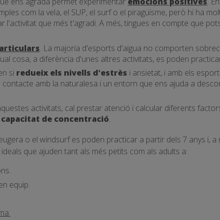
 que ens agrada permet experimentar
emocions positives
. E
ples com la vela, el SUP, el surf o el piragüisme, però hi ha 
ar l'activitat que més t'agradi. A més, tingues en compte que pots
articulars
. La majoria d'esports d'aigua no comporten sobrec
qual cosa, a diferència d'unes altres activitats, es poden practicar 
en si
redueix els nivells d'
estrès
i ansietat, i amb els espor
 contacte amb la naturalesa i un entorn que ens ajuda a desco
questes activitats, cal prestar atenció i calcular diferents factor
 capacitat de concentració
.
eugera o el windsurf es poden practicar a partir dels 7 anys i, a
ts ideals que ajuden tant als més petits com als adults a:
ns.
en equip.
ma.