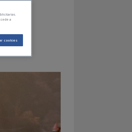
cs i
licitarias.
ccede a
gura
ar cookies