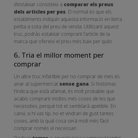
d’estalviar consisteix a
comparar els preus
dels articles per pes
. El normal és que els
establiments indiquin aquesta informació en lletra
petita a sota del preu de venda. Utilitzant aquest
truc, podràs estalviar comprant l’article de la
marca que ofereixi el preu més baix per quilo.
6. Tria el millor moment per
comprar
Un altre truc infal·lible per no comprar de més és
anar al supermercat
sense gana
. Si l’estómac
t’indica que està afamat, és molt probable que
acabis comprant moltes més coses de les que
necessites, perquè tot et semblarà apetible. En
canvi, si hi vas tip, no et vindran de gust tantes
coses, amb la qual cosa serà molt més fàcil
comprar només el necessari.
Dedicar
temps
a aquesta tasca setmanal també