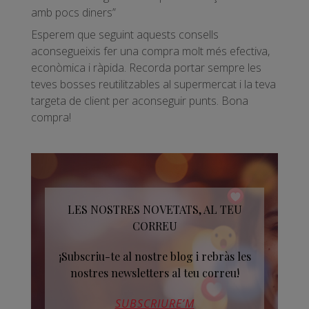
amb pocs diners”
Esperem que seguint aquests consells
aconsegueixis fer una compra molt més efectiva,
econòmica i ràpida. Recorda portar sempre les
teves bosses reutilitzables al supermercat i la teva
targeta de client per aconseguir punts. Bona
compra!
LES NOSTRES NOVETATS, AL TEU
CORREU
¡Subscriu-te al nostre blog i rebràs les
nostres newsletters al teu correu!
SUBSCRIURE’M