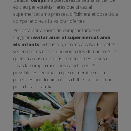
és clau per estalviar, atès que si vas al
supermercat amb presses, difícilment et posaràs a
comparar preus i a valorar ofertes.
Per estalviar a l’hora de comprar també et
suggerim
evitar anar al supermercat amb
els infants
. Si tens fills, deixa’ls a casa. Els petits
veuen moltes coses que volen i les demanen. Si es
queden a casa, evitaràs comprar més coses i
faràs la compra molt més ràpidament. Si és
possible, es recomana que un membre de la
parella es quedi cuidant-los i l’altre faci la compra
per a tota la família.