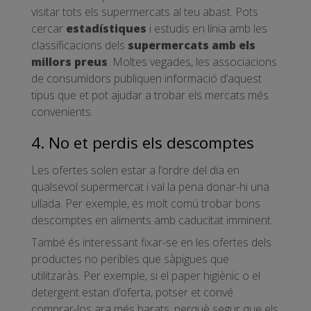
visitar tots els supermercats al teu abast. Pots
cercar
estadístiques
i estudis en línia amb les
classificacions dels
supermercats amb els
millors preus
. Moltes vegades, les associacions
de consumidors publiquen informació d’aquest
tipus que et pot ajudar a trobar els mercats més
convenients.
4. No et perdis els descomptes
Les ofertes solen estar a l’ordre del dia en
qualsevol supermercat i val la pena donar-hi una
ullada. Per exemple, és molt comú trobar bons
descomptes en aliments amb caducitat imminent.
També és interessant fixar-se en les ofertes dels
productes no peribles que sàpigues que
utilitzaràs. Per exemple, si el paper higiènic o el
detergent estan d’oferta, potser et convé
comprar-los ara més barats, perquè segur que els