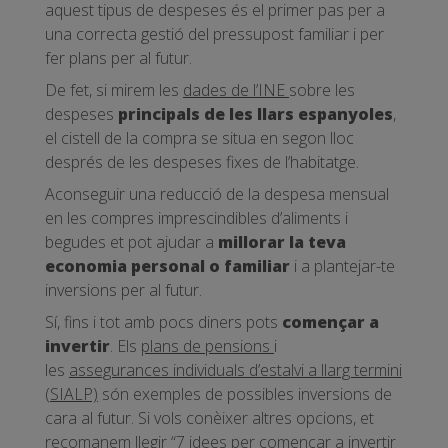
aquest tipus de despeses és el primer pas per a
una correcta gestió del pressupost familiar i per
fer plans per al futur.
De fet, si mirem les
dades de l’INE
sobre les
despeses
principals de les llars espanyoles
,
el cistell de la compra se situa en segon lloc
després de les despeses fixes de l’habitatge.
Aconseguir una reducció de la despesa mensual
en les compres imprescindibles d’aliments i
begudes et pot ajudar a
millorar la teva
economia personal o familiar
i a plantejar-te
inversions per al futur.
Sí, fins i tot amb pocs diners pots
començar a
invertir
. Els
plans de pensions
i
les
assegurances individuals d’estalvi a llarg termini
(SIALP)
són exemples de possibles inversions de
cara al futur. Si vols conèixer altres opcions, et
recomanem llegir “7 idees per començar a invertir