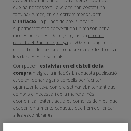
acabem sortint amb un carret sencer d’articles
que no necessitem i que ens han costat una
fortuna? A més, en els darrers mesos, amb
la
inflació
i la pujada de preus, anar al
supermercat s’ha convertit en un malson per a
moltes persones. De fet, segons un
informe
recent del Banc d’Espanya,
el 2023 ha augmentat
el nombre de llars que no aconsegueix fer front a
les despeses essencials.
Com podem
estalviar en el cistell de la
compra
malgrat la inflació? En aquesta publicació
et volem donar alguns consells per facilitar i
optimitzar la teva compra setmanal, intentant que
compris el necessari de la manera més
econòmica i evitant aquelles compres de més, que
acaben en aliments caducats que hem de llençar
a les escombraries.
10 claus per estalviar en el