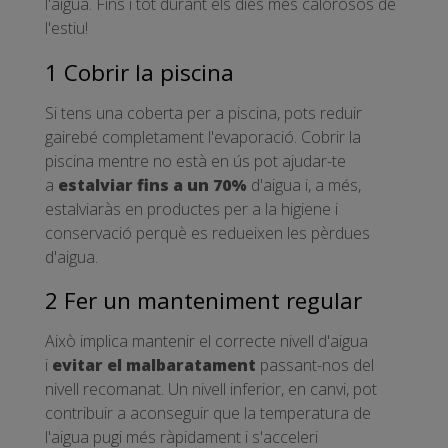
l'aigua. Fins i tot durant els dies més calorosos de
l'estiu!
1 Cobrir la piscina
Si tens una coberta per a piscina, pots reduir
gairebé completament l'evaporació. Cobrir la
piscina mentre no està en ús pot ajudar-te
a
estalviar fins a un 70%
d'aigua i, a més,
estalviaràs en productes per a la higiene i
conservació perquè es redueixen les pèrdues
d'aigua.
2 Fer un manteniment regular
Això implica mantenir el correcte nivell d'aigua
i
evitar el malbaratament
passant-nos del
nivell recomanat. Un nivell inferior, en canvi, pot
contribuir a aconseguir que la temperatura de
l'aigua pugi més ràpidament i s'acceleri