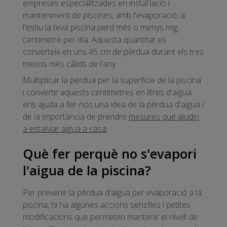
empreses especialitzades en instal·lació i
manteniment de piscines, amb l'evaporació, a
l'estiu la teva piscina perd més o menys mig
centímetre per dia. Aquesta quantitat es
converteix en uns 45 cm de pèrdua durant els tres
mesos més càlids de l'any.
Multiplicar la pèrdua per la superfície de la piscina
i convertir aquests centímetres en litres d'aigua
ens ajuda a fer-nos una idea de la pèrdua d'aigua i
de la importància de prendre
mesures que ajudin
a estalviar aigua a casa
.
Què fer perquè no s'evapori
l'aigua de la piscina?
Per prevenir la pèrdua d'aigua per evaporació a la
piscina, hi ha algunes accions senzilles i petites
modificacions que permeten mantenir el nivell de