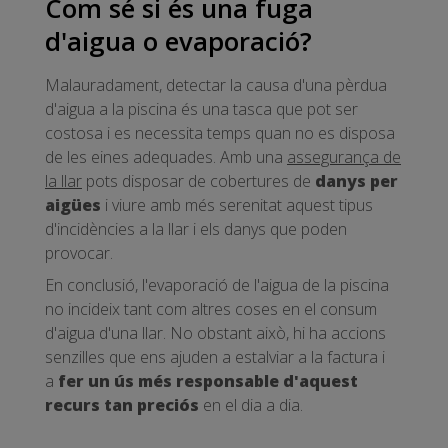
Com sé si és una fuga
d'aigua o evaporació?
Malauradament, detectar la causa d'una pèrdua
d'aigua a la piscina és una tasca que pot ser
costosa i es necessita temps quan no es disposa
de les eines adequades. Amb una
assegurança de
la llar
pots disposar de cobertures de
danys per
aigües
i viure amb més serenitat aquest tipus
d'incidències a la llar i els danys que poden
provocar.
En conclusió, l'evaporació de l'aigua de la piscina
no incideix tant com altres coses en el consum
d'aigua d'una llar. No obstant això, hi ha accions
senzilles que ens ajuden a estalviar a la factura i
a
fer un ús més responsable d'aquest
recurs tan preciós
en el dia a dia.