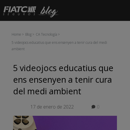
Salta al contingut principal
Home
Blog
CA Tecnología
5 videojocs educatius que ens ensenyen a tenir cura del medi
ambient
5 videojocs educatius que
ens ensenyen a tenir cura
del medi ambient
17 de enero de 2022
0