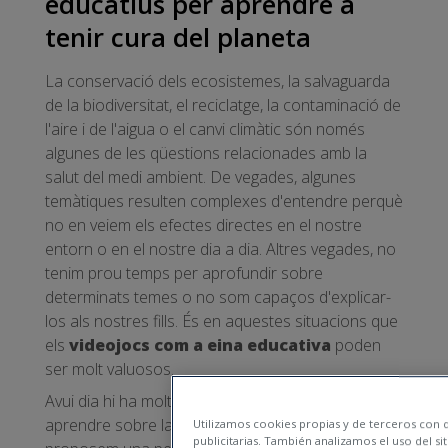
educatius per aprendre a
tenir cura del planeta
La conservació dels ecosistemes, la salvaguarda
de la biodiversitat, el reciclatge, la contaminació de
l'aire i de l'aigua o el canvi climàtic són només
algunes de les qüestions relacionades amb la
salut del medi ambient. De vegades, algunes
temàtiques resulten complexes d'entendre perquè
no en veiem els efectes directes en el nostre
entorn o en el nostre dia a dia. Altres vegades, no
tenim prou temps per aprofundir sobre
determinats temes o no som capaços d'explicar-
los als nostres fills. És en aquestes situacions que
els
videojocs com a eina educativa
poden
ser molt valuosos.
Avui dia hi ha molts
games
i apps educatives per
aprendre sobre la cura del medi ambient. Aquí et
Utilizamos cookies propias y de terceros con di
publicitarias. También analizamos el uso del si