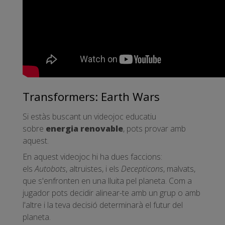
Transformers: Earth Wars
Si estàs buscant un videojoc educatiu
sobre
energia renovable
, pots provar amb
aquest.
En aquest videojoc hi ha dues faccions:
els
Autobots
, altruistes, i els
Decepticons
, malvats,
que s'enfronten en una lluita pel planeta. Com a
jugador pots decidir alinear-te amb un grup o amb
l'altre i la teva decisió determinarà el futur del
planeta.