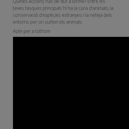
Quines accions has de dur a terme? Entre les
teves tasques principals hi ha la cura d'animals, la
conservació d'espècies estranyes i la neteja dels
entorns per on surten els animals.
Apte per a tothom