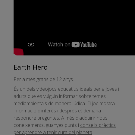
Earth Hero
Per a més grans de 12 anys.
És un dels videojocs educatius ideals per a joves i
adults que es vulguin informar sobre temes
mediambientals de manera lúdica. El joc mostra
informació d'interès i després et demana
respondre preguntes. A més d'adquirir nous
coneixements, guanyes punts i
consells pràctics
per aprendre a tenir cura del planeta
.