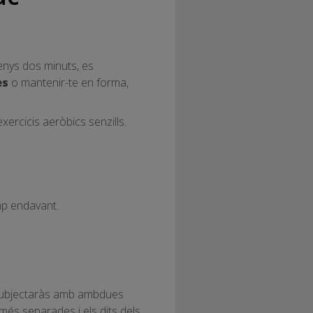
menys dos minuts, es
es
o mantenir-te en forma,
xercicis aeròbics senzills.
ap endavant.
e subjectaràs amb ambdues
més separades i els dits dels