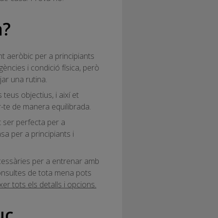
a?
nt aeròbic per a principiants
ències i condició física, però
jar una rutina.
teus objectius, i així et
ar-te de manera equilibrada.
 ser perfecta per a
a per a principiants i
ecessàries per a entrenar amb
onsultes de tota mena pots
r tots els detalls i opcions.
uc