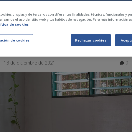
s aeròbics per fer a 
ookies propias y de terceros con diferentes finalidades: técnicas, funcionales y pub
lizamos el uso del sitio web y tus hábitos de navegación. Para más información a
lítica de cookies
r a principiants
ación de cookies
Rechazar cookies
Acept
13 de diciembre de 2021
0