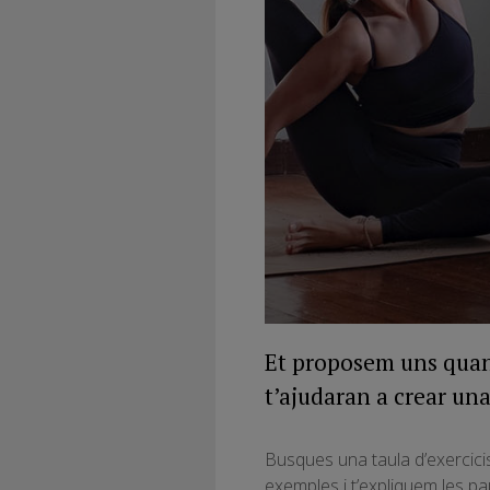
Et proposem uns quant
t’ajudaran a crear un
Busques una taula d’exercicis
exemples i t’expliquem les pa