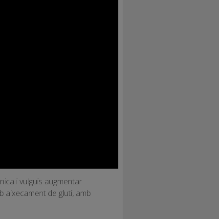
nica i vulguis augmentar
mb aixecament de gluti, amb