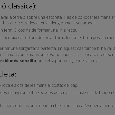
ó clàssica):
all a terra o sobre una estoreta. Has de col·locar les mans en 
 d’estar recolzades a terra i lleugerament separades.
ferm. El cos ha de formar una línia recta.
 per aixecar el tors de terra i torna lentament a la posició inicia
per fer una sargantana perfecta
. En aquest cas també hi ha varia
e diamant, amb mans amples, inclinades… I, si encara no et sen
rsió més senzilla
, amb el suport dels genolls a terra.
leta:
ol·loca els dits de les mans al costat del cap.
es i lleugerament aixecades de terra i els músculs de l’abdomen
t alhora que fas una torsió amb el tronc cap a l’esquerra per to