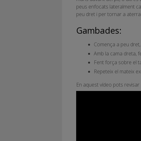
peus enfocats lateralment cap
peu dret i per tornar a aterra
Gambades:
Comença a peu dret, a
Amb la cama dreta, fe
Fent força sobre el ta
Repeteix el mateix ex
En aquest vídeo pots revisar 