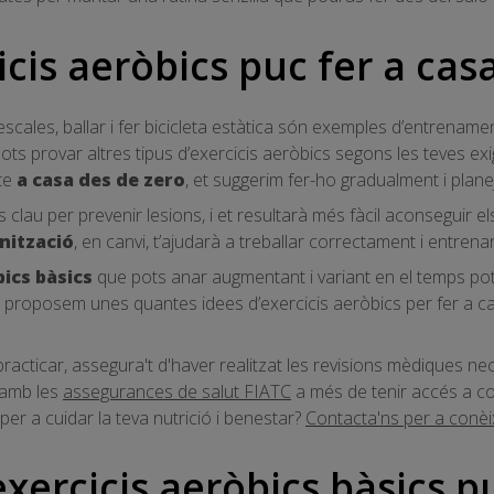
cis aeròbics puc fer a cas
 escales, ballar i fer bicicleta estàtica són exemples d’entrename
ts provar altres tipus d’exercicis aeròbics segons les teves exig
-te
a casa des de zero
, et suggerim fer-ho gradualment i plane
 clau per prevenir lesions, i et resultarà més fàcil aconseguir els 
nització
, en canvi, t’ajudarà a treballar correctament i entren
bics bàsics
que pots anar augmentant i variant en el temps pot
et proposem unes quantes idees d’exercicis aeròbics per fer a cas
.
acticar, assegura't d'haver realitzat les revisions mèdiques n
e amb les
assegurances de salut FIATC
a més de tenir accés a c
per a cuidar la teva nutrició i benestar?
Contacta'ns per a conèixe
xercicis aeròbics bàsics p