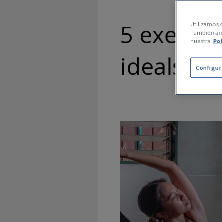
5 exercici
Utilizamos c
También ana
nuestra
Po
ideals pe
Configur