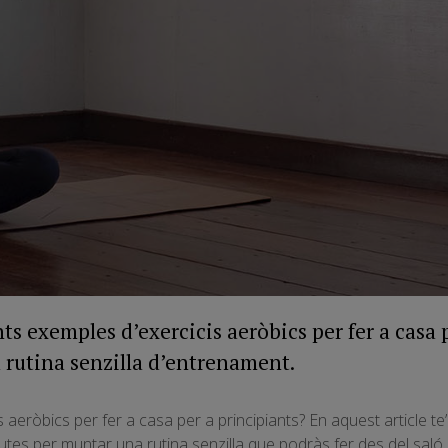
s exemples d’exercicis aeròbics per fer a casa 
a rutina senzilla d’entrenament.
 aeròbics per fer a casa per a principiants? En aquest article 
utes per muntar una rutina senzilla que podràs fer des del saló