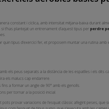
manera constant i cíclica, amb intensitat mitjana-baixa durant al
 si t’has plantejat un entrenament d’aquest tipus per
perdre p
mes.
ar quin tipus d’exercici fer, et proposem muntar una rutina amb e
b els peus separats a la distància de les espatlles i els dits c
ira els malucs cap endarrere.
 fins a formar un angle de 90° amb els genolls.
s per tornar a la posició inicial.
 pots provar variacions de l’esquat clàssic afegint peses, qu
 tipus com l’esquat de tipus sumo, que s’executa amb les cames 