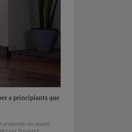
per a principiants que
te’n proposem uns quants
 de casa. Prova-ho!