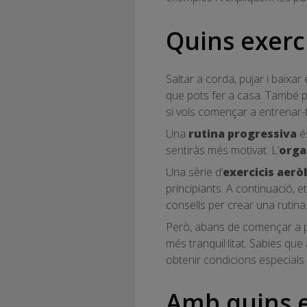
Quins exerci
Saltar a corda, pujar i baixar
que pots fer a casa. També po
si vols començar a entrenar
Una
rutina progressiva
és
sentiràs més motivat. L’
orga
Una sèrie d’
exercicis aerò
principiants. A continuació, 
consells per crear una rutina
Però, abans de començar a pr
més tranquil·litat. Sabies qu
obtenir condicions especials 
Amb quins e