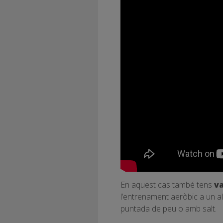
En aquest cas també tens
va
l’entrenament aeròbic a un al
puntada de peu o amb salt.