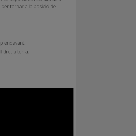
 per tornar a la posició de
ap endavant.
 dret a terra.