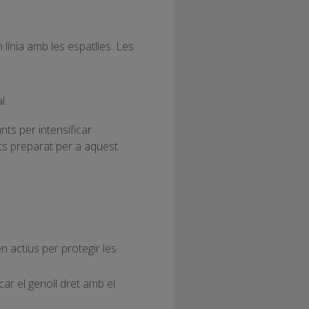
línia amb les espatlles. Les
l.
nts per intensificar
ts preparat per a aquest
 actius per protegir les
car el genoll dret amb el