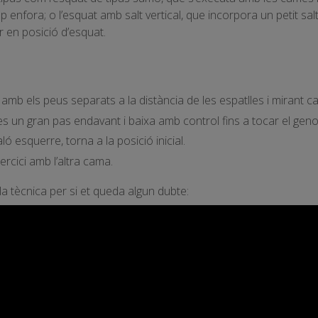
 enfora; o l’esquat amb salt vertical, que incorpora un petit salt
r en posició d’esquat.
mb els peus separats a la distància de les espatlles i mirant c
s un gran pas endavant i baixa amb control fins a tocar el genoll
ló esquerre, torna a la posició inicial.
ercici amb l’altra cama.
la tècnica per si et queda algun dubte: