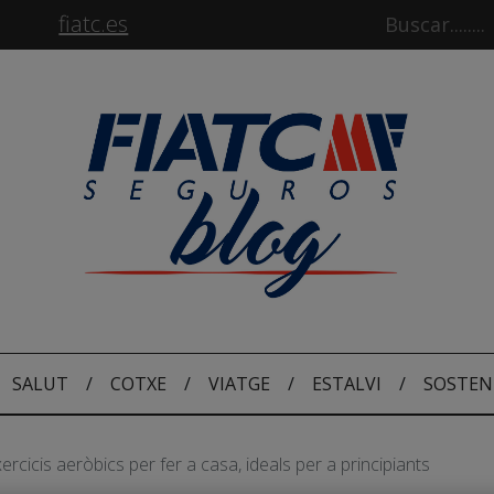
fiatc.es
SALUT
/
COTXE
/
VIATGE
/
ESTALVI
/
SOSTEN
ercicis aeròbics per fer a casa, ideals per a principiants