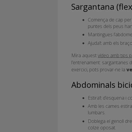
Sargantana (flexi
Comença de cap per av
puntes dels peus han
Mantingues l’abdomen 
Ajuda’t amb els braços
Mira aquest
vídeo amb tips 
l’entrenament: sargantanes d
exercici, pots provar-ne la
ve
Abdominals bicic
Estira’t d’esquena i c
Amb les cames estirad
lumbars.
Doblega el genoll dre
colze oposat.