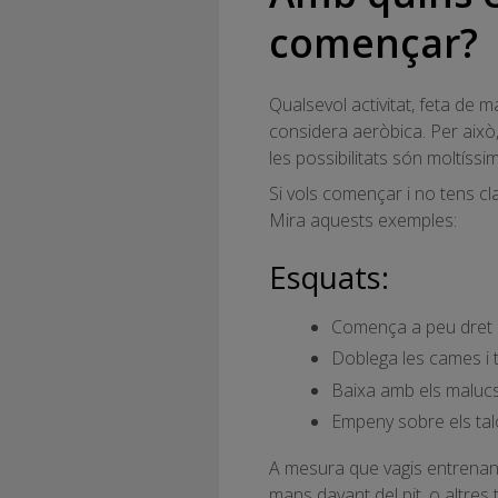
començar?
Qualsevol activitat, feta de 
considera aeròbica. Per això,
les possibilitats són moltíssi
Si vols començar i no tens cl
Mira aquests exemples:
Esquats:
Comença a peu dret am
Doblega les cames i t
Baixa amb els malucs
Empeny sobre els talon
A mesura que vagis entrenant
mans davant del pit, o altres