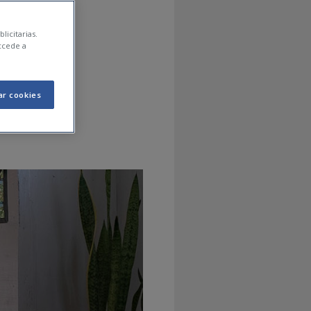
casa,
licitarias.
ccede a
ar cookies