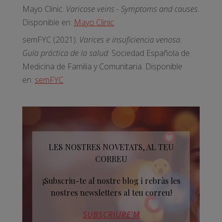
Mayo Clinic.
Varicose veins - Symptoms and causes
.
Disponible en:
Mayo Clinic
semFYC (2021).
Varices e insuficiencia venosa.
Guía práctica de la salud
. Sociedad Española de
Medicina de Familia y Comunitaria. Disponible
en:
semFYC
LES NOSTRES NOVETATS, AL TEU
CORREU
¡Subscriu-te al nostre blog i rebràs les
nostres newsletters al teu correu!
SUBSCRIURE’M