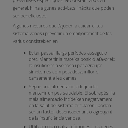
preventives específiques. No obstant això, en
general, hi ha algunes activitats i hàbits que poden
ser beneficiosos.
Algunes mesures que t’ajuden a cuidar el teu
sistema venós i prevenir un empitjorament de les
varius consisteixen en:
Evitar passar llargs períodes assegut o
dret. Mantenir la mateixa posició afavoreix
la insuficiència venosa i pot agreujar
símptomes com pesadesa, inflor o
cansament a les cames.
Seguir una alimentació adequada i
mantenir un pes saludable. El sobrepès i la
mala alimentació incideixen negativament
en la salut del sistema circulatori i poden
ser un factor desencadenant o agreujant
de la insuficiència venosa.
Utilitzar roba i calçat còmodes. Les peces